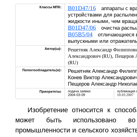
B01D47/16
Классы МПК:
аппараты с вр
устройствами для распыле
жидкости иными, чем вра
B01D47/06
очистка распы
B05B5/04
отличающиеся 
выпускными или отражате
Автор(ы):
Решетняк Александр Филиппов
,
Александрович (RU)
Пещеров 
(RU)
Решетняк Александр Филипп
Патентообладатель(и):
Конев Виктор Александрович
Пещеров Александр Никола
подача заявки:
публикация 
Приоритеты:
2004-03-09
10.03.2007
Изобретение относится к способ
может быть использовано во
промышленности и сельского хозяйств