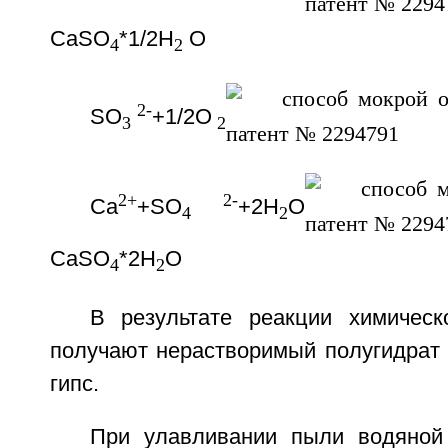
CaSO
*1/2H
O
4
2
2-
SO
+1/2O
3
2
2+
2-
Ca
+SO
+2H
O
4
2
CaSO
*2H
O
4
2
В результате реакции химическ
получают нерастворимый полугидрат 
гипс.
При улавливании пыли водяной