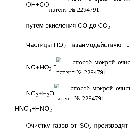
ОН+СО
путем окисления СО до СО
.
2
+
Частицы НО
взаимодействуют с
2
+
NO+HO
2
NO
+H
O
2
2
HNO
+HNO
3
2
Очистку газов от SO
производят
2