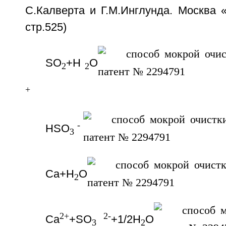
С.Калверта и Г.М.Инглунда. Москва 
стр.525)
SO
+H
O
2
2
+
-
HSO
3
Ca+H
O
2
2+
2-
Са
+SO
+1/2H
O
3
2