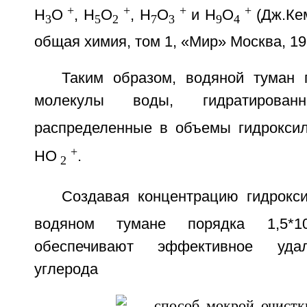
+
+
+
+
Н
О
, Н
О
, H
O
и Н
O
(Дж.Ке
3
5
2
7
3
9
4
общая химия, том 1, «Мир» Москва, 197
Таким образом, водяной туман 
молекулы воды, гидратирова
распределенные в объемы гидрокси
+
НО
.
2
Создавая концентрацию гидрокс
водяном тумане порядка 1,5*1
обеспечивают эффективное уда
углерода