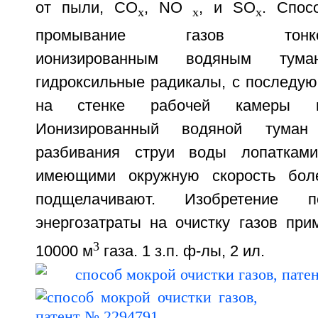
от пыли, СО
, NO
, и SO
. Спос
х
x
x
промывание газов тонкодис
ионизированным водяным тума
гидроксильные радикалы, с последую
на стенке рабочей камеры 
Ионизированный водяной туман
разбивания струи воды лопатками
имеющими окружную скорость бол
подщелачивают. Изобретение п
энергозатраты на очистку газов при
3
10000 м
газа. 1 з.п. ф-лы, 2 ил.