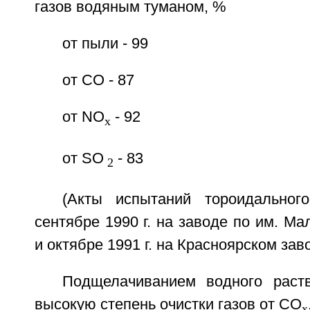
газов водяным туманом, %
от пыли - 99
от CO - 87
от NO
- 92
x
от SO
- 83
2
(Акты испытаний тороидальног
сентябре 1990 г. на заводе по им. Ма
и октябре 1991 г. на Красноярском за
Подщелачиванием водного раст
высокую степень очистки газов от СО
х