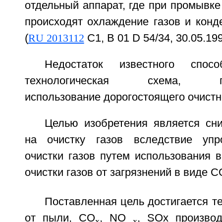
отдельный аппарат, где при промывк
происходят охлаждение газов и конд
(
RU 2013112
С1, В 01 D 54/34, 30.05.199
Недостаток известного спос
технологическая схема, пре
использование дорогостоящего очистн
Целью изобретения является сни
на очистку газов вследствие упр
очистки газов путем использования 
очистки газов от загрязнений в виде С
Поставленная цель достигается те
от пыли, CO
, NO
, SOx произво
x
x