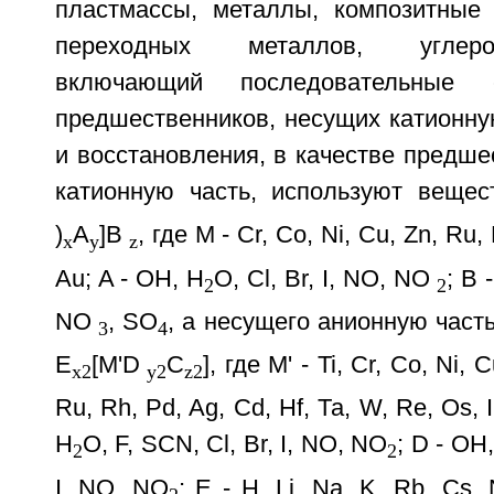
пластмассы, металлы, композитные
переходных металлов, углер
включающий последовательные 
предшественников, несущих катионну
и восстановления, в качестве предше
катионную часть, используют вещес
)
A
]B
, где М - Cr, Co, Ni, Cu, Zn, Ru, 
x
y
z
Au; A - OH, H
O, Cl, Br, I, NO, NO
; В 
2
2
NO
, SO
, а несущего анионную част
3
4
E
[M'D
C
], где М' - Ti, Cr, Со, Ni, 
x2
у2
z2
Ru, Rh, Pd, Ag, Cd, Hf, Та, W, Re, Os, I
Н
O, F, SCN, Cl, Br, I, NO, NO
; D - OH
2
2
I, NO, NO
; E - H, Li, Na, K, Rb, Cs,