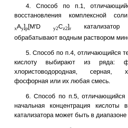
4. Способ по п.1, отличающий
восстановления комплексной сол
А
]
[М'D
С
]
катализатор д
х
у
р
у2
z2
r
обрабатывают водным раствором мин
5. Способ по п.4, отличающийся т
кислоту выбирают из ряда: фто
хлористоводородная, серная, х
фосфорная или их любая смесь.
6. Способ по п.5, отличающийся
начальная концентрация кислоты в
катализатора может быть в диапазоне 