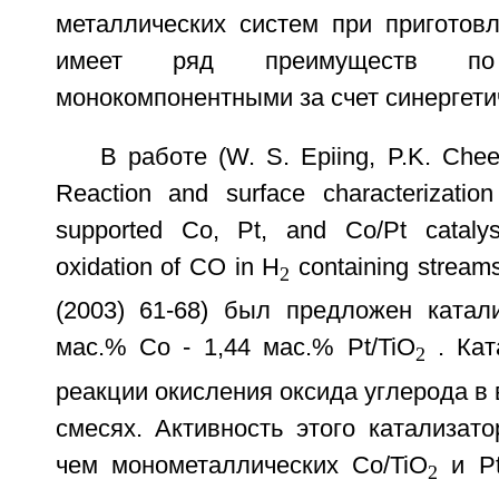
металлических систем при приготовл
имеет ряд преимуществ п
монокомпонентными за счет синергети
В работе (W. S. Epiing, P.K. Chee
Reaction and surface characterization
supported Co, Pt, and Co/Pt catalyst
oxidation of CO in H
containing streams
2
(2003) 61-68) был предложен катали
мас.% Со - 1,44 мас.% Pt/TiO
. Кат
2
реакции окисления оксида углерода 
смесях. Активность этого катализат
чем монометаллических Co/TiO
и Pt
2