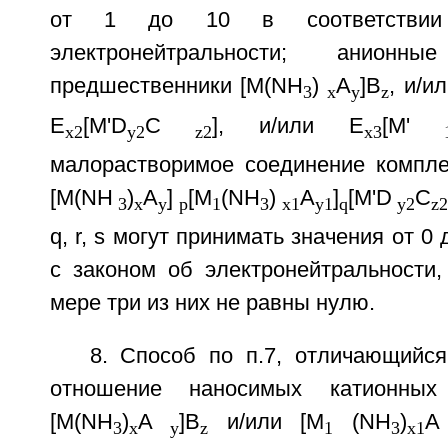
от 1 до 10 в соответстви
электронейтральности; анион
предшественники [M(NH
)
A
]B
, и/и
3
x
у
z
E
[M'D
C
], и/или Е
[М'
x2
у2
z2
x3
малорастворимое соединение компле
[M(NH
)
A
]
[M
(NH
)
A
]
[M'D
C
3
x
у
p
1
3
x1
у1
q
у2
z
q, r, s могут принимать значения от 0
с законом об электронейтральности,
мере три из них не равны нулю.
8. Способ по п.7, отличающийся
отношение наносимых катионных 
[M(NH
)
A
]B
и/или [M
(NH
)
A
3
x
у
z
1
3
x1