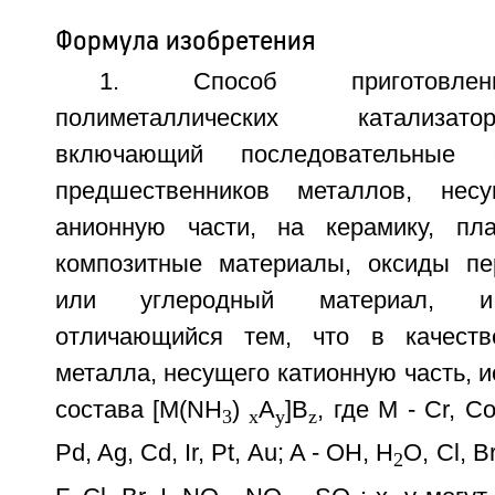
Формула изобретения
1. Способ приготовлен
полиметаллических катализат
включающий последовательные 
предшественников металлов, нес
анионную части, на керамику, пла
композитные материалы, оксиды пе
или углеродный материал, и 
отличающийся тем, что в качеств
металла, несущего катионную часть, 
состава [М(NH
)
А
]В
, где М - Cr, Со
3
х
у
z
Pd, Ag, Cd, Ir, Pt, Au; A - OH, H
O, Cl, B
2