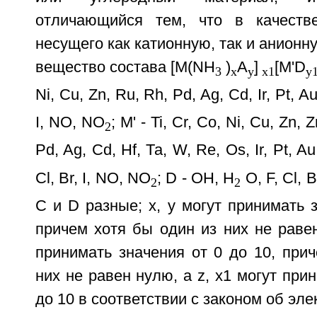
отличающийся тем, что в качестве
несущего как катионную, так и анионн
вещество состава [M(NH
)
A
]
[M'D
3
x
у
x1
у
Ni, Cu, Zn, Ru, Rh, Pd, Ag, Cd, Ir, Pt, A
I, NO, NO
; М' - Ti, Cr, Co, Ni, Cu, Zn, 
2
Pd, Ag, Cd, Hf, Та, W, Re, Os, Ir, Pt, A
Cl, Br, I, NO, NO
; D - OH, H
O, F, Cl, B
2
2
С и D разные; х, у могут принимать з
причем хотя бы один из них не равен
принимать значения от 0 до 10, при
них не равен нулю, a z, х1 могут при
до 10 в соответствии с законом об эл