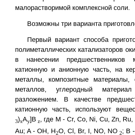
малорастворимой комплексной соли.
Возможны три варианта приготовл
Первый вариант способа пригот
полиметаллических катализаторов ок
в нанесении предшественников м
катионную и анионную часть, на кер
металлы, композитные материалы, 
металлов, углеродный материа
разложением. В качестве предшест
катионную часть, используют веще
)
А
]В
, где М - Cr, Co, Ni, Cu, Zn, Ru, 
3
х
у
z
Au; A - ОН, Н
О, Cl, Br, I, NO, NO
; В 
2
2