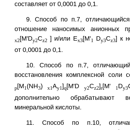
составляет от 0,0001 до 0,1.
9. Способ по п.7, отличающийся
отношение наносимых анионных п
[M'D
C
] и/или Е
[М'
D
С
] к 
x2
у2
z2
х3
1
у3
z3
от 0,0001 до 0,1.
10. Способ по п.7, отличающи
восстановления комплексной соли с
[M
(NH
)
A
]
[M'D
C
]
[M'
D
p
1
3
x1
у1
q
у2
z2
r
1
у3
дополнительно обрабатывают в
минеральной кислоты.
11. Способ по п.10, отлич