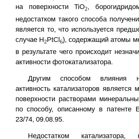
на поверхности TiO
, борогидридо
2
недостатком такого способа получен
является то, что используется предш
случае H
PtCl
), содержащий атомы ме
2
6
в результате чего происходит незнач
активности фотокатализатора.
Другим способом влияния н
активность катализаторов является 
поверхности растворами минеральных
по способу, описанному в патенте 
23/74, 09.08.95.
Недостатком катализатора, 