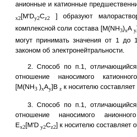
анионные и катионные предшественн
[M'D
C
] образуют малораство
x2
у2
z2
комплексной соли состава [М(NH
)
А
3
х
у
могут принимать значения от 1 до 1
законом об электронейтральности.
2. Способ по п.1, отличающийся
отношение наносимого катионног
[М(NH
)
А
]В
к носителю составляет о
3
х
у
z
3. Способ по п.1, отличающийся
отношение наносимого анионного
E
[M'D
C
] к носителю составляет о
x2
у2
z2