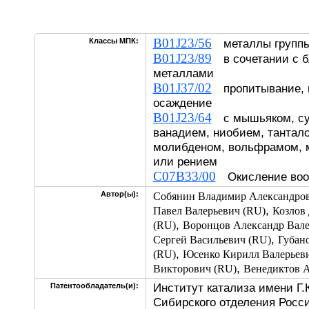
B01J23/56
Классы МПК:
металлы группы
B01J23/89
в сочетании с б
металлами
B01J37/02
пропитывание, 
осаждение
B01J23/64
с мышьяком, су
ванадием, ниобием, тантал
молибденом, вольфрамом, 
или рением
C07B33/00
Окисление во
Автор(ы):
Собянин Владимир Александров
,
Павел Валерьевич (RU)
Козлов
,
(RU)
Воронцов Александр Вале
,
Сергей Васильевич (RU)
Губан
,
(RU)
Юсенко Кирилл Валерьев
,
Викторович (RU)
Венедиктов А
Институт катализа имени Г.
Патентообладатель(и):
Сибирского отделения Росс