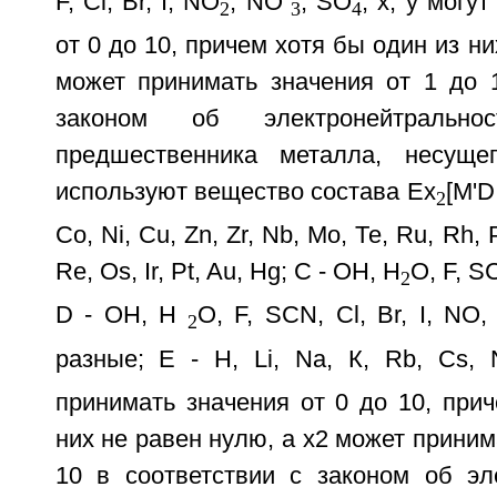
F, Cl, Br, I, NO
, NO
, SO
; x, у могу
2
3
4
от 0 до 10, причем хотя бы один из ни
может принимать значения от 1 до 1
законом об электронейтрально
предшественника металла, несуще
используют вещество состава Ex
[M'D
2
Со, Ni, Cu, Zn, Zr, Nb, Mo, Те, Ru, Rh, 
Re, Os, Ir, Pt, Au, Hg; С - ОН, Н
O, F, SC
2
D - OH, H
O, F, SCN, Cl, Br, I, NO
2
разные; Е - H, Li, Na, К, Rb, Cs,
принимать значения от 0 до 10, при
них не равен нулю, а х2 может приним
10 в соответствии с законом об эле