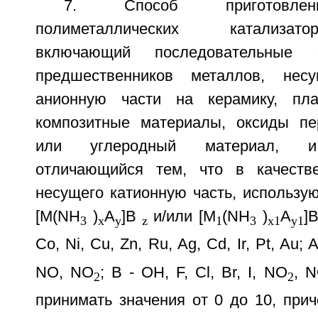
7. Способ приготовлен
полиметаллических катализат
включающий последовательные 
предшественников металлов, нес
анионную части на керамику, пла
композитные материалы, оксиды пе
или углеродный материал, и 
отличающийся тем, что в качестве
несущего катионную часть, использу
[М(NH
)
А
]В
и/или [M
(NH
)
A
]
3
х
у
z
1
3
x1
у1
Co, Ni, Cu, Zn, Ru, Ag, Cd, Ir, Pt, Au; 
NO, NO
; В - ОН, F, Cl, Br, I, NO
, 
2
2
принимать значения от 0 до 10, при