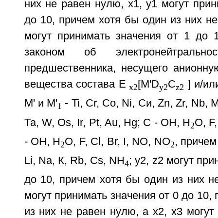
них не равен нулю, х1, у1 могут прин
до 10, причем хотя бы один из них не
могут принимать значения от 1 до 1
законом об электронейтрально
предшественника, несущего анионную
вещества состава E
[M'D
C
] и/ил
x2
у2
z2
М' и M'
- Ti, Cr, Co, Ni, Си, Zn, Zr, Nb, 
1
Та, W, Os, Ir, Pt, Au, Hg; С - ОН, Н
О, F,
2
- ОН, Н
О, F, Cl, Br, I, NO, NO
, причем
2
2
Li, Na, К, Rb, Cs, NH
; у2, z2 могут пр
4
до 10, причем хотя бы один из них не
могут принимать значения от 0 до 10,
из них не равен нулю, а х2, х3 могут