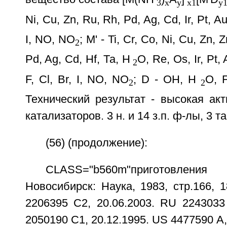
3
x
у
x1
у
Ni, Cu, Zn, Ru, Rh, Pd, Ag, Cd, Ir, Pt, A
I, NO, NO
; М' - Ti, Cr, Co, Ni, Cu, Zn, 
2
Pd, Ag, Cd, Hf, Та, H
O, Re, Os, Ir, Pt,
2
F, Cl, Br, I, NO, NO
; D - OH, Н
О, F
2
2
Технический результат - высокая ак
катализаторов. 3 н. и 14 з.п. ф-лы, 3 та
(56) (продолжение):
CLASS="b560m"приготовления 
Новосибирск: Наука, 1983, стр.166, 1
2206395 C2, 20.06.2003. RU 2243033
2050190 С1, 20.12.1995. US 4477590 А,