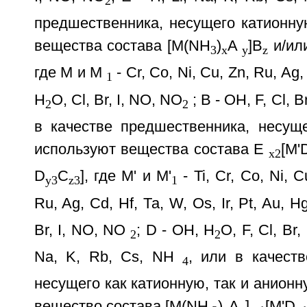
2
предшественника, несущего катионну
вещества состава [М(NH
)
А
]В
и/ил
3
х
у
z
где М и M
- Cr, Co, Ni, Cu, Zn, Ru, Ag, 
1
H
O, Cl, Br, I, NO, NO
; В - ОН, F, Cl, B
2
2
в качестве предшественника, несуще
используют вещества состава E
[M'
x2
D
С
], где М' и M'
- Ti, Cr, Co, Ni, C
у3
z3
1
Ru, Ag, Cd, Hf, Та, W, Os, Ir, Pt, Au, H
Br, I, NO, NO
; D - OH, H
O, F, Cl, Br
2
2
Na, K, Rb, Cs, NH
, или в качест
4
несущего как катионную, так и анионн
вещество состава [M(NH
)
A
]
[M'D