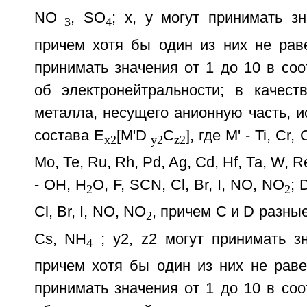
NO
, SO
; x, у могут принимать з
3
4
причем хотя бы один из них не рав
принимать значения от 1 до 10 в соо
об электронейтральности; в качест
металла, несущего анионную часть, 
состава E
[M'D
C
], где М' - Ti, Cr,
x2
у2
z2
Mo, Те, Ru, Rh, Pd, Ag, Cd, Hf, Та, W, Re
- ОН, Н
O, F, SCN, Cl, Br, I, NO, NO
; 
2
2
Cl, Br, I, NO, NO
, причем С и D разные;
2
Cs, NH
; у2, z2 могут принимать з
4
причем хотя бы один из них не раве
принимать значения от 1 до 10 в соо