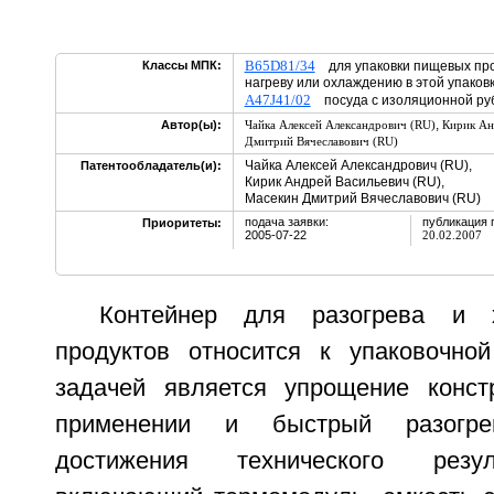
B65D81/34
Классы МПК:
для упаковки пищевых про
нагреву или охлаждению в этой упаков
A47J41/02
посуда с изоляционной р
,
Автор(ы):
Чайка Алексей Александрович (RU)
Кирик Ан
Дмитрий Вячеславович (RU)
Чайка Алексей Александрович (RU),
Патентообладатель(и):
Кирик Андрей Васильевич (RU),
Масекин Дмитрий Вячеславович (RU)
подача заявки:
публикация 
Приоритеты:
2005-07-22
20.02.2007
Контейнер для разогрева и 
продуктов относится к упаковочной
задачей является упрощение конст
применении и быстрый разогре
достижения технического резул