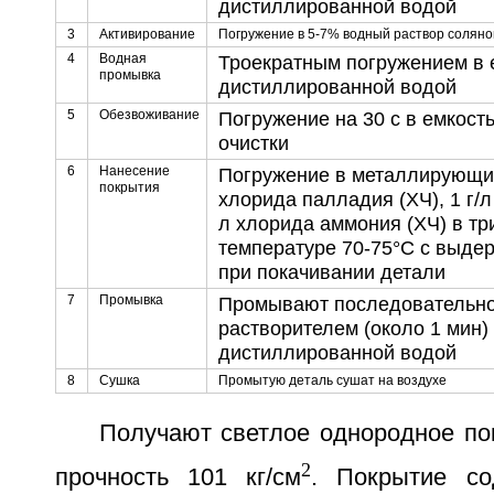
дистиллированной водой
3
Активирование
Погружение в 5-7% водный раствор соляной
4
Водная
Троекратным погружением в 
промывка
дистиллированной водой
5
Обезвоживание
Погружение на 30 с в емкост
очистки
6
Нанесение
Погружение в металлирующий
покрытия
хлорида палладия (ХЧ), 1 г/л
л хлорида аммония (ХЧ) в т
температуре 70-75°С с выдер
при покачивании детали
7
Промывка
Промывают последовательно 
растворителем (около 1 мин) 
дистиллированной водой
8
Сушка
Промытую деталь сушат на воздухе
Получают светлое однородное по
2
прочность 101 кг/см
. Покрытие с