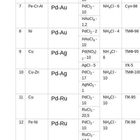
7
Fe-Cr-Al
PdCl
-
NH
Cl - 6
Сул-98
Pd-Au
2
4
10
HAuCl
-
4
1,2
8
Ni
PdCl
- 2
NH
Cl - 4
ТМФ-98
Pd-Au
2
4
HAuCl
-
4
10
9
Cu
Pd(NO
)
NH
Cl -
ТМФ-95
Pd-Ag
3
4
- 10
6
2
AgCl - 5
УК-5
10
Cu-Zn
PdCl
-
NH
Cl -
ТМФ-10
Pd-Ag
2
4
17
10
AgNO
-
3
1
11
Cu
PdCl
-
NH
Cl -
ПК-95
Pd-Ru
2
4
10
10
RuCl
-
3
20,5
12
Fe-Ni
PdCl
-
NH
Cl -
ПК-98
Pd-Ru
2
4
10
10
RuCl
-
3