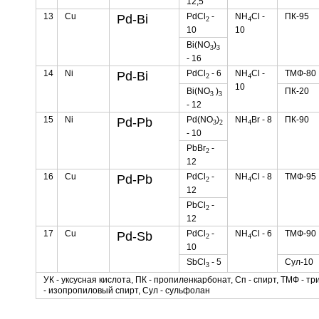
12,5
13
Cu
PdCl
-
NH
Cl -
ПК-95
Pd-Bi
2
4
10
10
Bi(NO
)
3
3
- 16
14
Ni
PdCl
- 6
NH
Cl -
ТМФ-80
Pd-Bi
2
4
10
Bi(NO
)
ПК-20
3
3
- 12
15
Ni
Pd(NO
)
NH
Br - 8
ПК-90
Pd-Pb
3
2
4
- 10
PbBr
-
2
12
16
Cu
PdCl
-
NH
Cl - 8
ТМФ-95
Pd-Pb
2
4
12
PbCl
-
2
12
17
Cu
PdCl
-
NH
Cl - 6
ТМФ-90
Pd-Sb
2
4
10
SbCl
- 5
Сул-10
3
УК - уксусная кислота, ПК - пропиленкарбонат, Сп - спирт, ТМФ -
- изопропиловый спирт, Сул - сульфолан