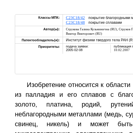
C23C18/42
Классы МПК:
покрытие благородными 
C23C18/48
покрытие сплавами
,
Автор(ы):
Струкова Галина Кузьминична (RU)
Струков Г
Виктор Викторович (RU)
Институт физики твердого тела РАН (R
Патентообладатель(и):
подача заявки:
публикация 
Приоритеты:
2005-02-08
10.02.2007
Изобретение относится к области
из палладия и его сплавов с благ
золото, платина, родий, рутен
неблагородными металлами (медь, сур
свинец, никель) и может быть