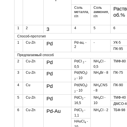
Соль
Соль
Раств
металла,
аммония,
об.%
г/л
г/л
1
2
4
5
6
3
Способ-прототип
1
Cu-Zn
Pd-ац. -
-
УК-5
Pd
2
ПК-95
Предлагаемый способ
2
Cu-Zn
PdCl
-
NH
Cl -
ТМФ-80
Pd
2
4
0,5
0,5
3
Cu-Zn
Pd(NO
)
NH
Br - 8
ПК-75
Pd
3
4
- 10
2
4
Cu
Pd(NO
)
NH
CNS
ПК-90
Pd
3
4
- 10
- 8
2
5
Cu-Zn
PdCl
-
NH
Cl -
ТМФ-40
Pd
2
4
16,5
10
ДМСО-4
6
Cu-Zn
PdCl
-
NH
Cl - 2
ТБФ-98
Pd-Au
2
4
1,1
HAuCl
-
4
10