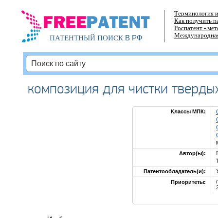
Терминология и
Как получить п
Роспатент - ме
Международная
В РФ
ПАТЕНТНЫЙ ПОИСК
композиция для чистки твердых
Классы МПК:
Автор(ы):
Патентообладатель(и):
Приоритеты: