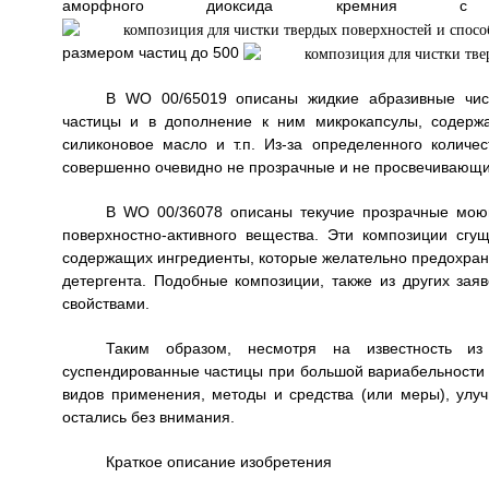
аморфного диоксида кремния
размером частиц до 500
В WO 00/65019 описаны жидкие абразивные чис
частицы и в дополнение к ним микрокапсулы, содерж
силиконовое масло и т.п. Из-за определенного количе
совершенно очевидно не прозрачные и не просвечивающи
В WO 00/36078 описаны текучие прозрачные мою
поверхностно-активного вещества. Эти композиции сгу
содержащих ингредиенты, которые желательно предохрани
детергента. Подобные композиции, также из других за
свойствами.
Таким образом, несмотря на известность из
суспендированные частицы при большой вариабельности 
видов применения, методы и средства (или меры), улу
остались без внимания.
Краткое описание изобретения