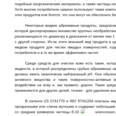
подобные неорганические материалы, а также частицы нек
Хотя многие потребители широко используют такие комп
этих продуктов или боятся, что они могут не обеспечить б
Некоторые жидкие абразивные продукты, предлагае
которой диспергировано множество крупных необработа
различающихся по диаметру в диапазоне от менее чем 1 
с другой стороны. Из-за этого внешний вид продукта в 
жидком продукте для чистки твердых поверхностей, со
потребителя и в то же время эффективно чистит.
Среди средств для очистки кожи есть такие, кото
жидкости, в которой распределены грубые абразивные час
должны иметь практически нейтральный рН. Они обычно
активного вещества и такие поверхностно-активные 
воздействие на кожу и, как правило, дороги. Такие ср
применяются для других целей, точнее - для удаления въ
В патенте US 5741770 и WO 97/41204 описаны жи
прозрачными или слегка мутными и содержат небольшие 
со средним размером частицы 8-10