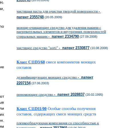
(20.05.2009)
Н-
и,
чистящая паста для очистки твердой поверхности
-
патент 2355748
(20.05.2009)
по
моюще-очищающее средство для удаления накипи с
нагревательных элементов и внутренних поверхностей
стиральных машин
- патент 2334790
(27.09.2008)
чистящее средство "sorti"
- патент 2330877
(10.08.2008)
Класс C11D3/60
смеси компонентов моющих
ие
составов
дезинфицирующее моющее средство
- патент
2207154
(27.06.2003)
пеномоющее средство
- патент 2028837
(20.02.1995)
ют
ые
ли
Класс C11D11/00
Особые способы получения
их
составов, содержащих смеси моющих средств
н.
пленкообразующая композиция со способностью к
им
растеканию
- патент 2517960