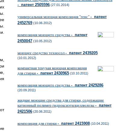
ых
- патент 2505596
(27.01.2014)
их
ы.
универсальная моющая композиция "генс"
- патент
ее
2452769
(10.06.2012)
ы.
и.
композиция моющего средства
- патент
2450047
(10.05.2012)
моющее средство техносол
- патент 2439205
(10.01.2012)
м,
ри
компактная текучая моющая композиция
е,
для стирки
- патент 2430965
(10.10.2011)
ия
композиция моющего средства
- патент 2429286
(20.09.2011)
жидкие моющие средства для стирки, содержащие
катионный полимер гидроксиэтилцеллюлозы
- патент
от
2421506
(20.06.2011)
композиция для стирки
- патент 2415908
(10.04.2011)
ие