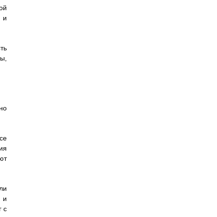
ой
 и
ть
ы,
но
се
ия
ют
ли
 и
 с