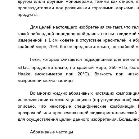
другом и/или другими мономерами, такими как стирол, в
производителями под различными торговыми марками,
продукты.
Для целей настоящего изобретения считают, что гел
какой-либо одной определенной длины волны в видимой ча
измеренной в 1 см кювете в отсутствие красителей и аб
крайней мере, 70%, более предпочтительно, по крайней м
Гели, которые считаются подходящими для целей н
мПас, предпочтительно, по крайней мере, 250 мПа, бол
Haake вискозиметра при 20°С). Вязкость при низко
макроскопические частицы.
Во многих жидких абразивных чистящих композициях
использовании самозагущающихся (структурирующих) смес
описано, что некоторые специфические комбинации 
прозрачной или просвечивающей жидкокристаллической 
для осуществления целей данного изобретения. Большинс
Абразивные частицы