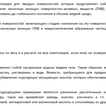
позиции для твердых поверхностей, которые представляют соб
или несколько моющих поверхностно-активных веществ (ПАВ),
рованы до стабильного состояния в объеме жидкой среды.
ых поверхностей, включающего стадию нанесения на эту поверхнос
и несколько моющих ПАВ и макроскопические абразивные частиц
есь по весу и в расчете на всю композицию, если иное не оговоре
авляют собой прозрачные водные жидкие гели. Таким образом, в
астиц, растворимы в воде. Вязкость, требующаяся для придан
е добавления подходящих загущающих агентов, которые обеспечива
подходящими примерами являются различные растительные и
, такие как аравийская камедь, ксантан, альгинаты и т.п.
вой, метакриловой или малеиновой кислоты и сополимеры их друг