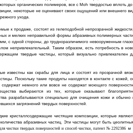
оторых органических полимеров, все с Moh твердостью вплоть до 
озиции, некоторые не оценивают своих ощущений или внешнего ви
ережного ухода.
мые к продаже, состоят из гелеподобной непрозрачной жидкости,
нных и мелких неправильной формы абразивных полимерных части
мм, с одной стороны, до трудноразличимого невооруженным глазо
целом непривлекательный. Таким образом, есть потребность в нов
держащем твердые частицы, который визуально привлекателен д
рые известны как скрабы для лица и состоят из прозрачной вязк
тицы. Поскольку такие продукты находятся в контакте с кожей, о
 содержат немного или вовсе не содержат моющего поверхностн
вещества выбираются из тех, которые оказывают благоприятн
едства разрабатываются специально для очищения кожи и обычно 
евшихся загрязнений твердых поверхностей.
дкие кристаллсодержащие чистящие композиции, которые являют
количества абразивных частиц. Эти частицы могут быть цеолитны
м 