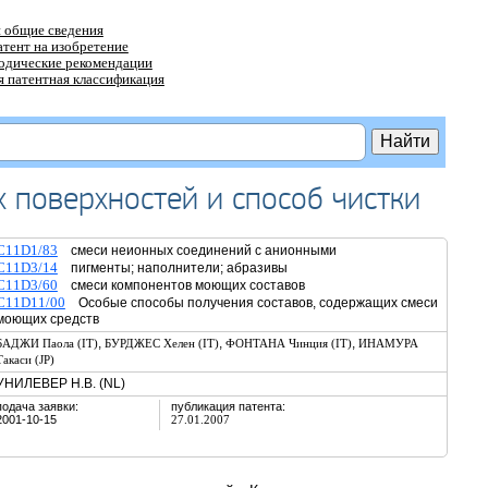
 общие сведения
атент на изобретение
тодические рекомендации
 патентная классификация
 поверхностей и способ чистки
C11D1/83
смеси неионных соединений с анионными
C11D3/14
пигменты; наполнители; абразивы
C11D3/60
смеси компонентов моющих составов
C11D11/00
Особые способы получения составов, содержащих смеси
моющих средств
,
,
,
БАДЖИ Паола (IT)
БУРДЖЕС Хелен (IT)
ФОНТАНА Чинция (IT)
ИНАМУРА
Такаси (JP)
УНИЛЕВЕР Н.В. (NL)
подача заявки:
публикация патента:
2001-10-15
27.01.2007