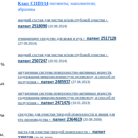
Класс C11D3/14
пигменты; наполнители;
абразивы
жидкий состав для чистки и/или глубокой очистки
-
патент 2518090
(10.06.2014)
очищающее средство для кожи и рук
- патент 2517128
(27.05.2014)
жидкий состав для чистки и/или глубокой очистки
-
патент 2507247
(20.02.2014)
.%
загущенная система поверхностно-активных веществ,
содержащая микроволокнистую целлюлозу, и способ ее
получения
- патент 2485937
(27.06.2013)
ых
загущенная система поверхностно-активных веществ,
содержащая микроволокнистую целлюлозу, и способ ее
получения
- патент 2471476
(10.01.2013)
средство для очистки твердой поверхности и линия для
ли
его производства
- патент 2364619
(20.08.2009)
паста для очистки твердой поверхности
- патент
ы,
2355749