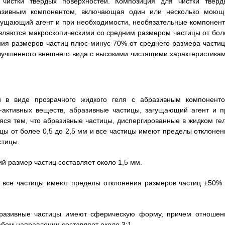
чистки твердых поверхностей. Композиция для чистки тверд
разивным компонентом, включающая один или несколько моющ
агущающий агент и при необходимости, необязательные компонент
являются макроскопическими со средним размером частицы от бол
ния размеров частиц плюс-минус 70% от среднего размера частиц
улучшенного внешнего вида с высокими чистящими характеристикам
й в виде прозрачного жидкого геля с абразивным компоненто
активных веществ, абразивные частицы, загущающий агент и п
ся тем, что абразивные частицы, диспергированные в жидком гел
ы от более 0,5 до 2,5 мм и все частицы имеют пределы отклонен
стицы.
ий размер частиц составляет около 1,5 мм.
о все частицы имеют пределы отклонения размеров частиц ±50% 
абразивные частицы имеют сферическую форму, причем отношен
бом направлении составляет около 3:1.