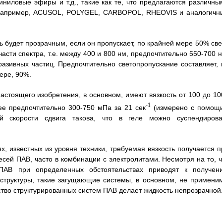
иниловые эфиры и т.д., такие как те, что предлагаются различны
 например, ACUSOL, POLYGEL, CARBOPOL, RHEOVIS и аналогичн
ь будет прозрачным, если он пропускает, по крайней мере 50% све
сти спектра, т.е. между 400 и 800 нм, предпочтительно 550-700 н
разивных частиц. Предпочтительно светопропускание составляет, 
ере, 90%.
астоящего изобретения, в основном, имеют вязкость от 100 до 10
-1
ее предпочтительно 300-750 мПа за 21 сек
(измерено с помощ
й скорости сдвига такова, что в геле можно суспендирова
, известных из уровня техники, требуемая вязкость получается п
ей ПАВ, часто в комбинации с электролитами. Несмотря на то, ч
ПАВ при определенных обстоятельствах приводят к получен
структуры, такие загущающие системы, в основном, не примени
тво структурированных систем ПАВ делает жидкость непрозрачной