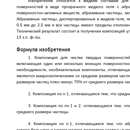
Изобретение относится к жидким составам для 
поверхностей в виде прозрачного жидкого геля с аб
поверхностно-активных веществ, абразивные частицы, з
Абразивные частицы, диспергированные в жидком геле, 
0,5 мм до 2,5 мм и все частицы имеют пределы отклоне
Технический результат состоит в получении композиций 
13 з.п. ф-лы.
Формула изобретения
1. Композиция для чистки твердых поверхносте
включающая один или несколько моющих поверхностно-
необходимости, необязательные компоненты, отличающая
являются макроскопическими со средним размером частиц
размеров частиц плюс-минус 70% от среднего размера ча
2. Композиция по п.1, отличающаяся тем, что средн
3. Композиция по пп.1 и 2, отличающаяся тем, чт
среднего размера частицы.
4. Композиция по п.1, отличающаяся тем, что 
самого большого и самого малого диаметров частицы в лю