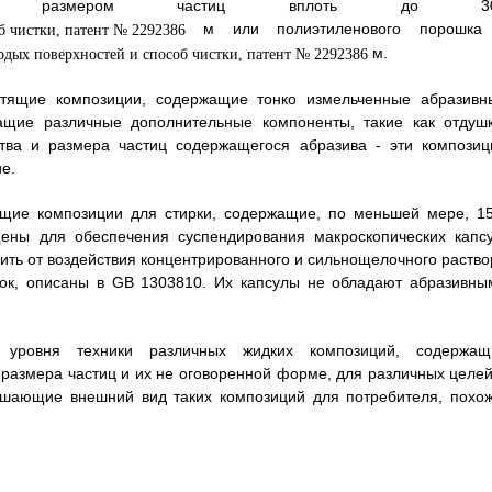
 с размером частиц вплоть до 30
м или полиэтиленового порошка
м.
тящие композиции, содержащие тонко измельченные абразивн
ащие различные дополнительные компоненты, такие как отдушк
ства и размера частиц содержащегося абразива - эти композиц
е.
щие композиции для стирки, содержащие, по меньшей мере, 1
щены для обеспечения суспендирования макроскопических капсу
ть от воздействия концентрированного и сильнощелочного раство
явок, описаны в GB 1303810. Их капсулы не обладают абразивны
 уровня техники различных жидких композиций, содержащ
размера частиц и их не оговоренной форме, для различных целей
чшающие внешний вид таких композиций для потребителя, похож