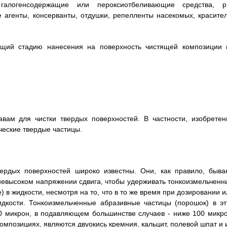
е галогенсодержащие или пероксиотбеливающие средства, р
 агенты, консерванты, отдушки, репелленты насекомых, красител
ающий стадию нанесения на поверхность чистящей композиции 
вам для чистки твердых поверхностей. В частности, изобретен
ческие твердые частицы.
ердых поверхностей широко известны. Они, как правило, быва
невысоком напряжении сдвига, чтобы удерживать тонкоизмельченн
в жидкости, несмотря на то, что в то же время при дозировании и
идкости. Тонкоизмельченные абразивные частицы (порошок) в эт
0 микрон, в подавляющем большинстве случаев - ниже 100 микро
мпозициях, являются двуокись кремния, кальцит, полевой шпат и 