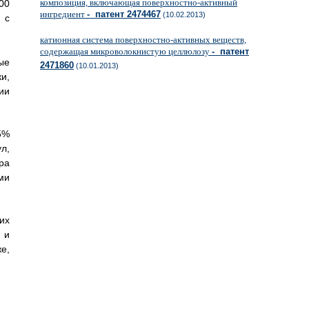
композиция, включающая поверхностно-активный
0
ингредиент
- патент 2474467
(10.02.2013)
 с
катионная система поверхностно-активных веществ,
содержащая микроволокнистую целлюлозу
- патент
ые
2471860
(10.01.2013)
и,
ии
5%
л,
ра
ми
их
 и
е,