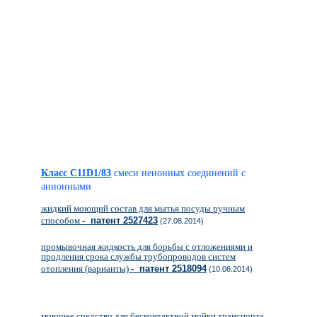
Класс C11D1/83
смеси неионных соединений с
анионными
жидкий моющий состав для мытья посуды ручным
способом
- патент 2527423
(27.08.2014)
промывочная жидкость для борьбы с отложениями и
продления срока службы трубопроводов систем
отопления (варианты)
- патент 2518094
(10.06.2014)
моющее средство для бесконтактной мойки транспорта