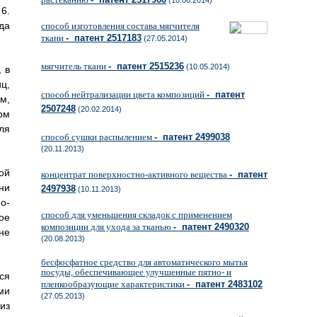
(10.06.2014)
6.
да
способ изготовления состава мягчителя
ткани
- патент 2517183
(27.05.2014)
мягчитель ткани
- патент 2515236
(10.05.2014)
 в
ц,
способ нейтрализации цвета композиций
- патент
м,
2507248
(20.02.2014)
ом
ля
способ сушки распылением
- патент 2499038
(20.11.2013)
ой
концентрат поверхностно-активного вещества
- патент
ни
2497938
(10.11.2013)
о-
способ для уменьшения складок с применением
ое
композиции для ухода за тканью
- патент 2490320
не
(20.08.2013)
бесфосфатное средство для автоматического мытья
посуды, обеспечивающее улучшенные пятно- и
ся
пленкообразующие характеристики
- патент 2483102
ми
(27.05.2013)
из