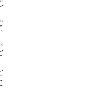
ми
ые
та
м,
по
00
ью
ть
ри
то
ию
мы
.