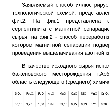
Заявляемый способ иллюстрируе
технологической схемой, представле
фиг.2. На фиг.1 представлена с
серпентинита с магнитной сепарацие
сырья, на фиг.2 - способ переработк
котором магнитной сепарации подве
проведения выщелачивания азотной к
В качестве исходного сырья испо
баженовского месторождения г.Асб
область следующего (среднего) химиче
SiO
Fe
O
FeO
Al
О
MgO
CaO
NiO
MnO
Cr
О
2
2
3
2
2
3
3
40,15
3,27
1,00
1,84
39,45
0,95
0,23
0,26
0,28