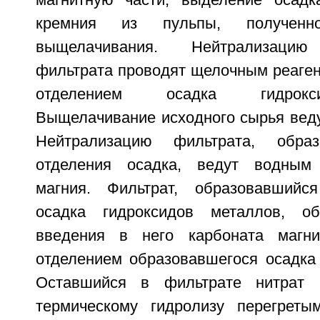
магнитную части, выделение осадк
кремния из пульпы, полученн
выщелачивания. Нейтрализацию
фильтрата проводят щелочным реаге
отделением осадка гидрокс
Выщелачивание исходного сырья веду
Нейтрализацию фильтрата, образ
отделения осадка, ведут водным
магния. Фильтрат, образовавшийс
осадка гидроксидов металлов, о
введения в него карбоната магн
отделением образовавшегося осадка 
Оставшийся в фильтрате нитрат 
термическому гидролизу перегрет