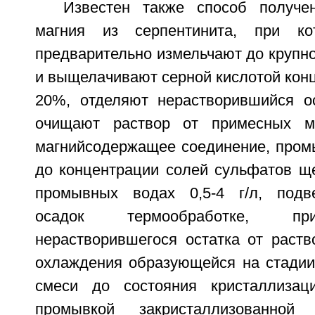
Известен также способ получе
магния из серпентинита, при ко
предварительно измельчают до крупно
и выщелачивают серной кислотой кон
20%, отделяют нерастворившийся ос
очищают раствор от примесных м
магнийсодержащее соединение, пром
до концентрации солей сульфатов щ
промывных водах 0,5-4 г/л, подв
осадок термообработке, пр
нерастворившегося остатка от раств
охлаждения образующейся на стадии
смеси до состояния кристаллиза
промывкой закристаллизованно