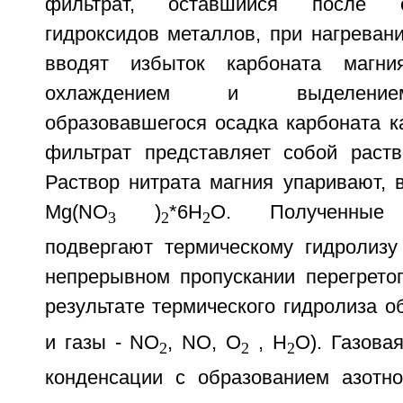
фильтрат, оставшийся после о
гидроксидов металлов, при нагреван
вводят избыток карбоната магн
охлаждением и выделение
образовавшегося осадка карбоната к
фильтрат представляет собой раств
Раствор нитрата магния упаривают, 
Mg(NO
)
*6H
O. Полученные к
3
2
2
подвергают термическому гидролизу
непрерывном пропускании перегретог
результате термического гидролиза 
и газы - NO
, NO, О
, Н
O). Газова
2
2
2
конденсации с образованием азотно