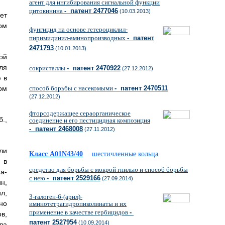
агент для ингибирования сигнальной функции
цитокинина
- патент 2477046
(10.03.2013)
ет
ом
фунгицид на основе гетероциклил-
пиримидинил-аминопроизводных
- патент
2471793
(10.01.2013)
ой
ля
сокристаллы
- патент 2470922
(27.12.2012)
 в
ом
способ борьбы с насекомыми
- патент 2470511
(27.12.2012)
фторсодержащее сераорганическое
.,
соединение и его пестицидная композиция
- патент 2468008
(27.11.2012)
ли
Класс A01N43/40
шестичленные кольца
 в
средство для борьбы с мокрой гнилью и способ борьбы
а-
с нею
- патент 2529166
(27.09.2014)
н,
л,
3-галоген-6-(арил)-
но
иминотетрагидропиколинаты и их
применение в качестве гербицидов
-
в,
патент 2527954
(10.09.2014)
ла