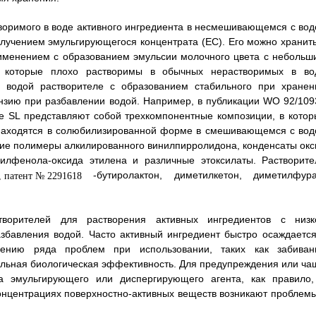
воримого в воде активного ингредиента в несмешивающемся с вод
олучением эмульгирующегося концентрата (ЕС). Его можно хранить
рименением с образованием эмульсии молочного цвета с небольш
, которые плохо растворимы в обычных нерастворимых в во
 водой растворителе с образованием стабильного при хранен
ензию при разбавлении водой. Например, в публикации WO 92/109
е SL представляют собой трехкомпонентные композиции, в котор
 находятся в солюбилизированной форме в смешивающемся с вод
ие полимеры алкилированного винилпирролидона, конденсаты окс
нилфенола-оксида этилена и различные этоксилаты. Растворите
-бутиролактон, диметилкетон, диметилфура
творителей для растворения активных ингредиентов с низк
збавления водой. Часто активный ингредиент быстро осаждается
вению ряда проблем при использовании, таких как забиван
ильная биологическая эффективность. Для предупреждения или ча
 эмульгирующего или диспергирующего агента, как правило,
концентрациях поверхностно-активных веществ возникают проблемы