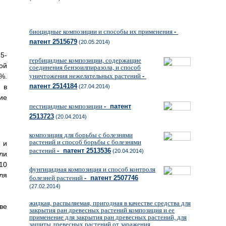
биоцидные композиции и способы их применения
-
патент 2515679
(20.05.2014)
5-
гербицидные композиции, содержащие
ой
соединения бензоилпиразола, и способ
%.
уничтожения нежелательных растений
-
патент 2514184
 в
(27.04.2014)
ие
пестицидные композиции
- патент
2513723
(20.04.2014)
композиция для борьбы с болезнями
растений и способ борьбы с болезнями
 и
растений
- патент 2513536
(20.04.2014)
ли
10
фунгицидная композиция и способ контроля
ля
болезней растений
- патент 2507746
(27.02.2014)
жидкая, распыляемая, пригодная в качестве средства для
ве
закрытия ран древесных растений композиция и ее
применение для закрытия ран древесных растений, для
защиты древесных растений от заражения