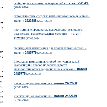
гербицидная композиция (варианты)
- патент 2523493
ли
(20.07.2014)
агрохимическое средство комбинированного действия
-
патент 2523288
(20.07.2014)
аг
 в
пестицидные препараты, включающие являющиеся
полимерами вспомогательные средства
- патент
2521118
(27.06.2014)
фунгицидная композиция для протравливания семян
-
ам
патент 2485779
(27.06.2013)
 в
биоцидная композиция, способ получения такой
композиции и способ подавления роста
микроорганизмов в водоосновных системах
- патент
ся
2485775
(27.06.2013)
ых
го
инсектицидная композиция
- патент 2482680
о,
(27.05.2013)
ся
инсектицидная композиция
- патент 2482679
те
(27.05.2013)
да