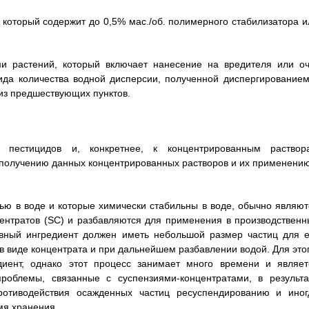
 который содержит до 0,5% мас./об. полимерного стабилизатора и
и растений, который включает нанесение на вредителя или оч
ида количества водной дисперсии, полученной диспергированием
из предшествующих пунктов.
 пестицидов и, конкретнее, к концентрированным раствор
к получению данных концентрированных растворов и их применению
ью в воде и которые химически стабильны в воде, обычно являют
ентратов (SC) и разбавляются для применения в производственн
ивный ингредиент должен иметь небольшой размер частиц для е
 виде концентрата и при дальнейшем разбавлении водой. Для этог
диент, однако этот процесс занимает много времени и являет
роблемы, связанные с суспензиями-концентратами, в результа
ротиводействия осажденных частиц ресуспендированию и иног
мя хранения.