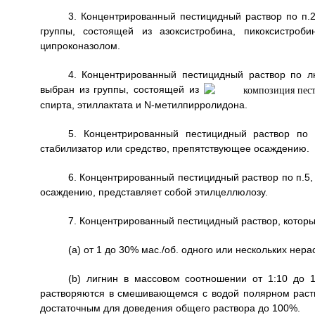
3. Концентрированный пестицидный раствор по п.2
группы, состоящей из азоксистробина, пикоксистроб
ципроконазолом.
4. Концентрированный пестицидный раствор по л
выбран из группы, состоящей из
спирта, этиллактата и N-метилпирролидона.
5. Концентрированный пестицидный раствор по
стабилизатор или средство, препятствующее осаждению.
6. Концентрированный пестицидный раствор по п.5
осаждению, представляет собой этилцеллюлозу.
7. Концентрированный пестицидный раствор, которы
(a) от 1 до 30% мас./об. одного или нескольких нер
(b) лигнин в массовом соотношении от 1:10 до 1
растворяются в смешивающемся с водой полярном раств
достаточным для доведения общего раствора до 100%.