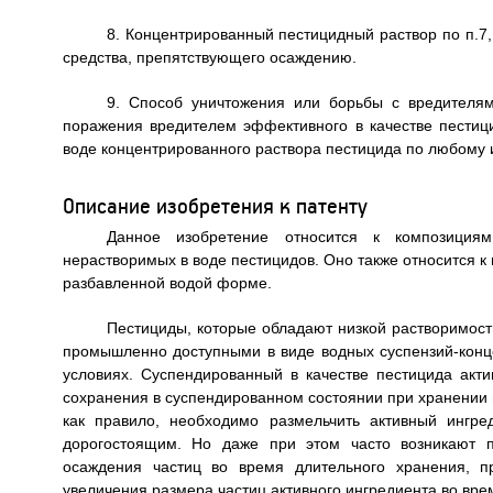
8. Концентрированный пестицидный раствор по п.7,
средства, препятствующего осаждению.
9. Способ уничтожения или борьбы с вредителям
поражения вредителем эффективного в качестве пестиц
воде концентрированного раствора пестицида по любому 
Описание изобретения к патенту
Данное изобретение относится к композициям
нерастворимых в воде пестицидов. Оно также относится 
разбавленной водой форме.
Пестициды, которые обладают низкой растворимост
промышленно доступными в виде водных суспензий-конц
условиях. Суспендированный в качестве пестицида акт
сохранения в суспендированном состоянии при хранении в
как правило, необходимо размельчить активный ингре
дорогостоящим. Но даже при этом часто возникают п
осаждения частиц во время длительного хранения, п
увеличения размера частиц активного ингредиента во вре