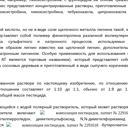
ерес представляют концентрированные растворы, приготовленные 
ксистробина, пикоксистробина, тебуконазола, ципроконазола
 кислоты, но не в виде соли щелочного металла лигнина такой, к
редставляет собой полимер фенилпропена различной молекулярн
а сульфатного и натронного процессов, используемых
м образом лигнин известен как щелочной лигнин, дополнитель
натронным лигнином. Особую применимость для использования 
АТ является торговым названием), который представляет соб
 сосновых деревьев и приготовленный в виде сыпучего коричнево
рованном растворе по настоящему изобретению, по отношению
отношении составляет от 1:10 до 1:1, обычно от 1:8 до 1:
к общей массе пестицида.
ющийся с водой полярный растворитель, который может растворя
орители включают
метилпирролидон, диметилсульфоксид, N,N-диметилформамид
тся
-бутиролактон