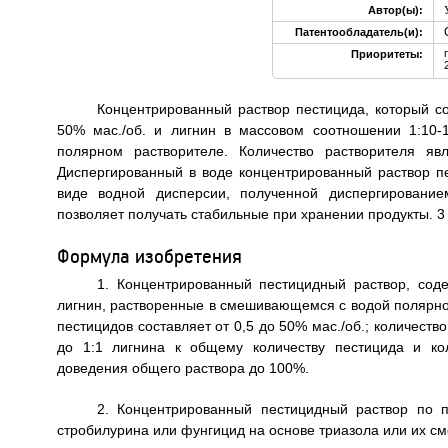
Автор(ы):
Патентообладатель(и):
Приоритеты:
Концентрированный раствор пестицида, который со
50% мас./об. и лигнин в массовом соотношении 1:10-
полярном растворителе. Количество растворителя я
Диспергированный в воде концентрированный раствор п
виде водной дисперсии, полученной диспергирование
позволяет получать стабильные при хранении продукты. 3 н.
Формула изобретения
1. Концентрированный пестицидный раствор, сод
лигнин, растворенные в смешивающемся с водой полярном
пестицидов составляет от 0,5 до 50% мас./об.; количеств
до 1:1 лигнина к общему количеству пестицида и ко
доведения общего раствора до 100%.
2. Концентрированный пестицидный раствор по п
стробилурина или фунгицид на основе триазола или их см