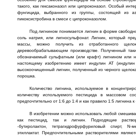
такого, как гексаконазол или ципроконазол. Особый инт
фунгицида, выбранного из группы, состоящей из азо
пикоксистробина в смеси с ципроконазолом.
Под лигнином понимается лигнин в форме свободной
соль натрия, или лигносульфонат. Лигнин, который п
массы, можно получить из отработанного щелок
деревообрабатывающем производстве. Полученный таки
обозначаемый сульфатным (или крафт) лигнином или 
настоящему изобретению имеет индулин АТ (индулин 
высокоочищенный лигнин, полученный из черного щелока
порошка.
Количество лигнина, используемое в концентри
количеству используемого пестицида в массовом со
предпочтительно от 1:6 до 1:4 и как правило 1:5 лигнина 
В изобретении можно использовать любой смешива
как пестицид, так и лигнин. Подходящие раств
-бутиролактон, тетрагидрофурфуриловый спирт, N-
этиллактат. Предпочтительными растворителями являю