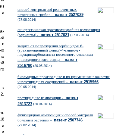
из
способ контроля qoi резистентных
 и
патогенных грибов
- патент 2527029
(27.08.2014)
синергетическая противомикробная композиция
ак
(варианты)
- патент 2517021
(27.05.2014)
ой
 в
защита от повреждения гербицидом 6-
но
(трехзамещенный фенил)-4-амино-2-
пиридинкарбоксилата посеянного семенами
по
и рассадного риса-сырца
- патент
ой
2516780
(20.05.2014)
го
бисамидные производные и их применение в качестве
инсектицидных соединений
- патент 2515966
(20.05.2014)
 к
2,
пестицидные композиции
- патент
2513723
(20.04.2014)
ть
фунгицидная композиция и способ контроля
болезней растений
- патент 2507746
 и
(27.02.2014)
 и