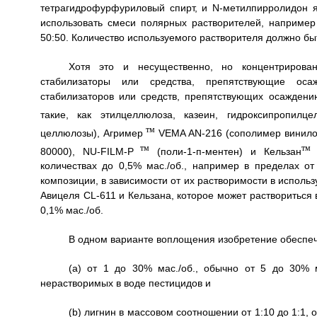
тетрагидрофурфуриловый спирт, и N-метилпирролидон 
использовать смеси полярных растворителей, например
50:50. Количество используемого растворителя должно бы
Хотя это и несущественно, но концентрирова
стабилизаторы или средства, препятствующие ос
стабилизаторов или средств, препятствующих осажден
такие, как этилцеллюлоза, казеин, гидроксипропилце
тм
целлюлозы), Агример
VEMA AN-216 (сополимер винилов
тм
тм
80000), NU-FILM-P
(поли-1-п-ментен) и Кельзан
(
количествах до 0,5% мас./об., например в пределах от
композиции, в зависимости от их растворимости в испол
Авицеля CL-611 и Кельзана, которое может раствориться
0,1% мас./об.
В одном варианте воплощения изобретение обеспеч
(а) от 1 до 30% мас./об., обычно от 5 до 30% 
нерастворимых в воде пестицидов и
(b) лигнин в массовом соотношении от 1:10 до 1:1, о