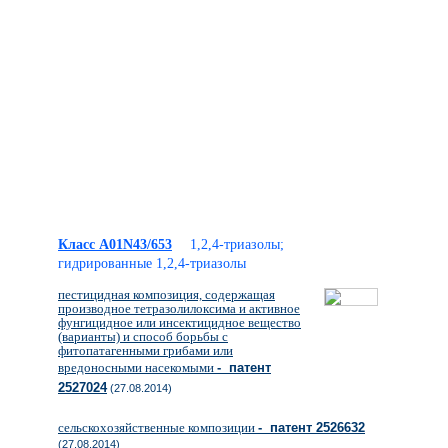
Класс A01N43/653
1,2,4-триазолы;
гидрированные 1,2,4-триазолы
пестицидная композиция, содержащая
производное тетразолилоксима и активное
фунгицидное или инсектицидное вещество
(варианты) и способ борьбы с
фитопатагенными грибами или
вредоносными насекомыми
- патент
2527024
(27.08.2014)
сельскохозяйственные композиции
- патент 2526632
(27.08.2014)