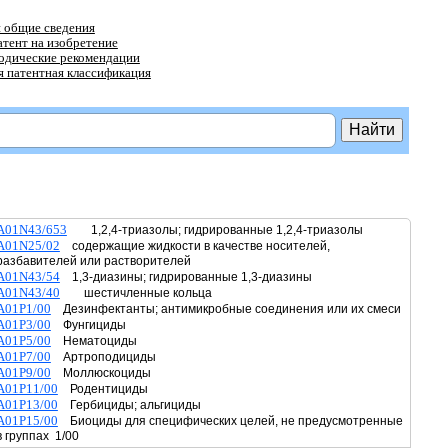
 общие сведения
атент на изобретение
тодические рекомендации
 патентная классификация
A01N43/653
1,2,4-триазолы; гидрированные 1,2,4-триазолы
A01N25/02
содержащие жидкости в качестве носителей,
разбавителей или растворителей
A01N43/54
1,3-диазины; гидрированные 1,3-диазины
A01N43/40
шестичленные кольца
A01P1/00
Дезинфектанты; антимикробные соединения или их смеси
A01P3/00
Фунгициды
A01P5/00
Нематоциды
A01P7/00
Артроподициды
A01P9/00
Моллюскоциды
A01P11/00
Родентициды
A01P13/00
Гербициды; альгициды
A01P15/00
Биоциды для специфических целей, не предусмотренные
в группах 1/00