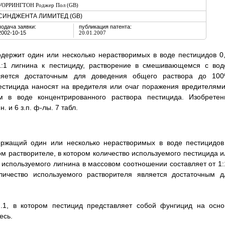
УОРРИНГТОН Роджер Пол (GB)
СИНДЖЕНТА ЛИМИТЕД (GB)
подача заявки:
публикация патента:
2002-10-15
20.01.2007
держит один или несколько нерастворимых в воде пестицидов 0,
1:1 лигнина к пестициду, растворение в смешивающемся с вод
вляется достаточным для доведения общего раствора до 100
естицида наносят на вредителя или очаг поражения вредителями
м в воде концентрированного раствора пестицида. Изобретен
 и 6 з.п. ф-лы. 7 табл.
ержащий один или несколько нерастворимых в воде пестицидов
 растворителе, в котором количество используемого пестицида и
о используемого лигнина в массовом соотношении составляет от 1:
личество используемого растворителя является достаточным д
.1, в котором пестицид представляет собой фунгицид на осно
есь.