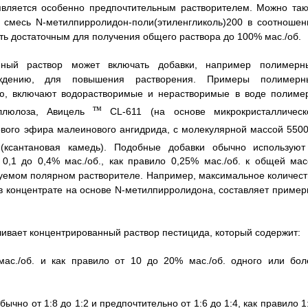
является особенно предпочтительным растворителем. Можно так
 смесь N-метилпирролидон-поли(этиленгликоль)200 в соотношен
ть достаточным для получения общего раствора до 100% мас./об.
нный раствор может включать добавки, например полимерн
аждению, для повышения растворения. Примеры полимерн
ию, включают водорастворимые и нерастворимые в воде полиме
тм
ллюлоза, Авицель
CL-611 (на основе микрокристаллическ
ого эфира малеинового ангидрида, с молекулярной массой 5500
ксантановая камедь). Подобные добавки обычно используют
 0,1 до 0,4% мас./об., как правило 0,25% мас./об. к общей мас
ьзуемом полярном растворителе. Например, максимальное количест
 в концентрате на основе N-метилпирролидона, составляет пример
ивает концентрированный раствор пестицида, который содержит:
мас./об. и как правило от 10 до 20% мас./об. одного или бол
бычно от 1:8 до 1:2 и предпочтительно от 1:6 до 1:4, как правило 1