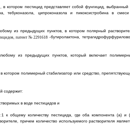
, в котором пестицид представляет собой фунгицид, выбранный 
ина, тебуконазола, ципроконазола и пикоксистробина в смеси
юбому из предыдущих пунктов, в котором полярный растворите
-бутиролактона, тетрагидрофурфурилово
 любому из предыдущих пунктов, который включает полимерн
, в котором полимерный стабилизатор или средство, препятствующ
й содержит:
астворимых в воде пестицидов и
:1 к общему количеству пестицида, где оба компонента (а) и (
орителе, причем количество используемого растворителя являет