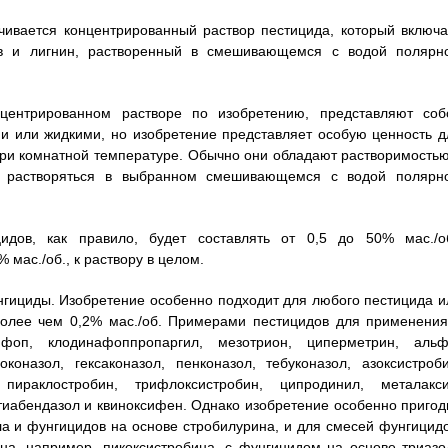
чивается концентрированный раствор пестицида, который включа
ов и лигнин, растворенный в смешивающемся с водой полярн
центрированном растворе по изобретению, представляют соб
и или жидкими, но изобретение представляет особую ценность д
ри комнатной температуре. Обычно они обладают растворимостью
е растворяться в выбранном смешивающемся с водой полярн
идов, как правило, будет составлять от 0,5 до 50% мас./об
 мас./об., к раствору в целом.
гициды. Изобретение особенно подходит для любого пестицида и
более чем 0,2% мас./об. Примерами пестицидов для применения
фоп, клодинафоппропаргил, мезотрион, циперметрин, альф
коназол, гексаконазол, пенконазол, тебуконазол, азоксистроби
 пираклостробин, трифлоксистробин, ципродинил, металакси
тиабендазол и квиноксифен. Однако изобретение особенно пригод
а и фунгицидов на основе стробилурина, и для смесей фунгицидо
на, например, пикоксистробина, с фунгицидом на основе триазо