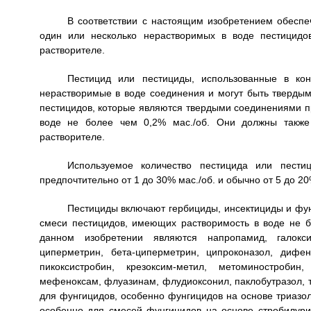
В соответствии с настоящим изобретением обеспе
один или несколько нерастворимых в воде пестицид
растворителе.
Пестицид или пестициды, использованные в кон
нерастворимые в воде соединения и могут быть твердым
пестицидов, которые являются твердыми соединениями п
воде не более чем 0,2% мас./об. Они должны такж
растворителе.
Используемое количество пестицида или пестиц
предпочтительно от 1 до 30% мас./об. и обычно от 5 до 20%
Пестициды включают гербициды, инсектициды и фун
смеси пестицидов, имеющих растворимость в воде не 
данном изобретении являются напропамид, галокси
циперметрин, бета-циперметрин, ципроконазол, дифено
пикоксистробин, крезоксим-метил, метоминостробин,
мефеноксам, флуазинам, флудиоксонил, паклобутразол, 
для фунгицидов, особенно фунгицидов на основе триазол
особенно для смесей фунгицидов на основе стробилури