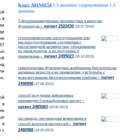
Класс A01N43/54
1,3-диазины; гидрированные 1,3-
диазины
ой
 в
5-фторпиримидиновые производные в качестве
им
фунгицидов
- патент 2522430
(10.07.2014)
де
гетероциклические азотсодержащие или
ии
кислородсодержащие соединения с
37
инсектицидной активностью, образованные
из диальдегидов, и их получение и
ых
применения
- патент 2495023
(10.10.2013)
ой
ид
синергические фунгицидные комбинации биологически
ли
активных веществ и их применение для борьбы с
н,
нежелательными фитопатогенными грибами
- патент
2490890
(27.08.2013)
способ получения замещенных
ой
пиримидин-5-илкарбоновых кислот
-
 в
патент 2485083
(20.06.2013)
ие
ще
пестициды, пестицидная композиция и
 в
способ контроля вредителей
- патент
 с
2480988
(10.05.2013)