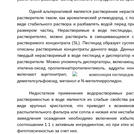
Одной альтернативой является растворение нераст
растворителе таком, как ароматический углеводород, с п
виде стабильного раствора и разбавлять водой перед п
размером частиц. Нерастворимые в воде пестициды
растворителях, можно растворить в смешивающемся с
растворимого концентрата (SL). Пестицид образует сусп
описаны растворимые концентраты данного вида. Данны
твердый нерастворимый в воде пестицид и диспергатор
растворителе. Можно упомянуть диспергаторы, включающ
этилена-оксид пропилена/пропиленгликоль, аддукты но
включают ацетонитрил,
диметилсульфоксид, метанол и N-метилпирролидон.
Недостатком применения водорастворимых рас
растворимостью в воде являются их слабые свойства ра
виде крупных кристаллов, что приводит к возникно
распылительного фильтра или сопла и низкая или нестаб
замедления осаждения необходимо включение избытка
соотношении 1:1 с активным ингредиентом, но при этих 
фитотоксичностью за счет них.