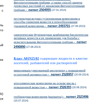
фитопатогенными грибами, а также способ защиты
из
древесных растений от заражения фитопатогенными
грибами
- патент 2504955
 с
(27.01.2014)
пестицидная водная суспензионная композиция и
способы снижения вязкости и пенообразования
ль
указанной композиции
- патент 2493701
(27.09.2013)
го
синергические фунгицидные комбинации биологически
активных веществ и их применение для борьбы с
нежелательными фитопатогенными грибами
- патент
ый
2490890
(27.08.2013)
Класс A01N25/02
содержащие жидкости в качестве
ее
носителей, разбавителей или растворителей
микроинкапсулированный инсектицид с повышенной
остаточной активностью
- патент 2528957
(20.09.2014)
агрохимические композиции на основе масла с
повышенной вязкостью
- патент 2526393
(20.08.2014)
b)
гербицидная композиция (варианты)
- патент 2523496
ся
(20.07.2014)