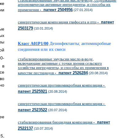
стабилизированные эмульсии масло-в-воде, содержащие
же
агрономически активные ингредиенты, и способы их
применения
- патент 2504956
ии
(27.01.2014)
синергетическая композиция глифосата и птц
- патент
2503179
(10.01.2014)
ые
ых
ры
Класс A01P1/00
Дезинфектанты; антимикробные
соединения или их смеси
ой
0-
стабилизированные эмульсии масло-в-воде,
включающие активные с точки зрения сельского
 в
хозяйства ингредиенты, и способы их применения в
се
качестве пестицидов
- патент 2526284
(20.08.2014)
во
но
синергетическая противомикробная композиция
-
патент 2525921
(20.08.2014)
синергетическая противомикробная композиция
-
патент 2523522
(20.07.2014)
ее
стабилизированная биоцидная композиция
- патент
2522137
(10.07.2014)
:5,