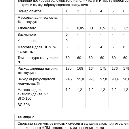
Влияние дозировки волокнистого наполнителя и НПМ, температур
натрия и выход образующегося коагулюма
Номер опытов
1
2
3
4
5
6
Массовая доля волокна,
% на каучук:
Хлопкового
0
0,05
0,1
0,5
1,0
1,2
Вискозного
0
-
-
-
-
-
Капронового
0
-
-
-
-
-
Массовая доля НПМ, %
0
1
2
4
6
8
на каучук
Температура коагуляции,
60
60
60
60
60
60
°С
Расход хлорида натрия,
175
168
164
175
176
17
кг/т каучука
Выход образующегося
94,7
95,0
97,0
97,8
98,4
98,
коагулюма, %
Массовая доля
1,2
1,2
1,2
1,2
1,2
1,2
антиоксиданта, %:
ВТС-150
ВС-30А
-
-
-
-
-
Таблица 2
Свойства каучуков, резиновых смесей и вулканизатов, приготовлен
наполненного НПМ с волокнистыми наполнителями