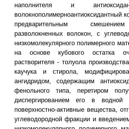
наполнителя и антиоксида
волокнополимерноантиоксидантный ко
предварительным смешение
разволокненных волокон, с углево
низкомолекулярного полимерного мат
на основе кубового остатка очи
растворителя - толуола производств
каучука и стирола, модифициров
ангидридом, содержащим антиокси
фенольного типа, перетиром получ
диспергированием его в водной 
поверхностно-активные вещества, от
углеводородной фракции и введением
низкомолекулярного полимерного ма