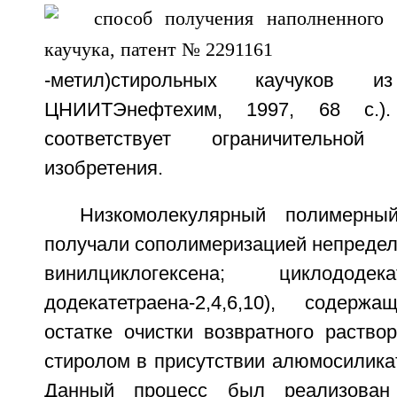
-метил)стирольных каучуков и
ЦНИИТЭнефтехим, 1997, 68 с.)
соответствует ограничительно
изобретения.
Низкомолекулярный полимерны
получали сополимеризацией непредел
винилциклогексена; циклододека
додекатетраена-2,4,6,10), содер
остатке очистки возвратного раство
стиролом в присутствии алюмосилика
Данный процесс был реализова