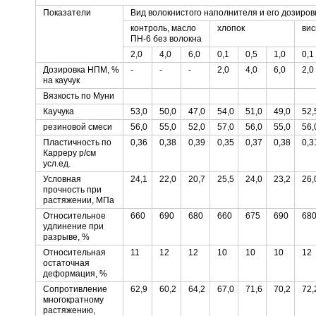
Показатели
Вид волокнистого наполнителя и его дозировк
контроль, масло
хлопок
вис
ПН-6 без волокна
2,0
4,0
6,0
0,1
0,5
1,0
0,1
Дозировка НПМ, %
-
-
-
2,0
4,0
6,0
2,0
на каучук
Вязкость по Муни
Каучука
53,0
50,0
47,0
54,0
51,0
49,0
52,
резиновой смеси
56,0
55,0
52,0
57,0
56,0
55,0
56,
Пластичность по
0,36
0,38
0,39
0,35
0,37
0,38
0,3
Карреру р/см
усл.ед.
Условная
24,1
22,0
20,7
25,5
24,0
23,2
26,
прочность при
растяжении, МПа
Относительное
660
690
680
660
675
690
68
удлинение при
разрыве, %
Относительная
11
12
12
10
10
10
12
остаточная
деформация, %
Сопротивление
62,9
60,2
64,2
67,0
71,6
70,2
72,
многократному
растяжению,