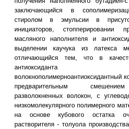
получения наполненного бутадиен-ст
заключающийся в сополимериза
стиролом в эмульсии в присутс
инициаторов, стопперировании п
масляного наполнителя и антиокси
выделении каучука из латекса ме
отличающийся тем, что в качест
антиоксиданта и
волокнополимерноантиоксидантный ко
предварительным смешение
разволокненных волокон, с углево
низкомолекулярного полимерного мат
на основе кубового остатка очи
растворителя - толуола производств