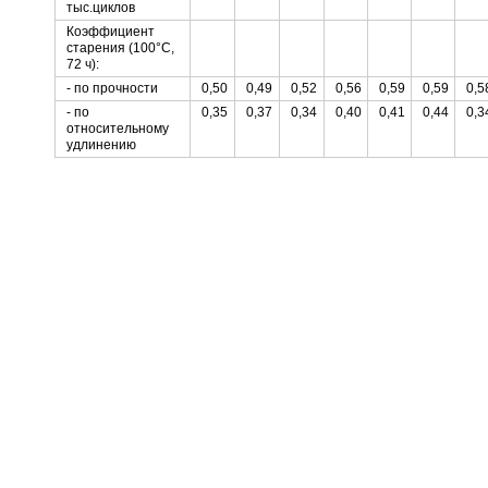
тыс.циклов
Коэффициент
старения (100°С,
72 ч):
- по прочности
0,50
0,49
0,52
0,56
0,59
0,59
0,5
- по
0,35
0,37
0,34
0,40
0,41
0,44
0,3
относительному
удлинению