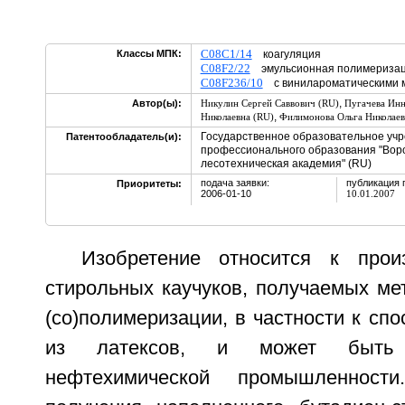
C08C1/14
Классы МПК:
коагуляция
C08F2/22
эмульсионная полимериза
C08F236/10
с винилароматическими 
,
Автор(ы):
Никулин Сергей Саввович (RU)
Пугачева Инн
,
Николаевна (RU)
Филимонова Ольга Николаев
Государственное образовательное уч
Патентообладатель(и):
профессионального образования "Вор
лесотехническая академия" (RU)
подача заявки:
публикация 
Приоритеты:
2006-01-10
10.01.2007
Изобретение относится к прои
стирольных каучуков, получаемых ме
(со)полимеризации, в частности к сп
из латексов, и может быть 
нефтехимической промышленност