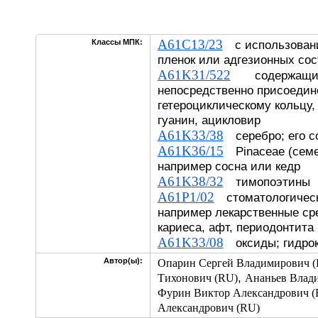
A61C13/23
Классы МПК:
с использовани
пленок или адгезионных сос
A61K31/522
содержащие 
непосредственно присоедин
гетероциклическому кольцу,
гуанин, ацикловир
A61K33/38
серебро; его с
A61K36/15
Pinaceae (семе
например сосна или кедр
A61K38/32
тимопоэтины
A61P1/02
стоматологическ
например лекарственные ср
кариеса, афт, периодонтита
A61K33/08
оксиды; гидро
Автор(ы):
Опарин Сергей Владимирович 
,
Тихонович (RU)
Ананьев Влад
Фурин Виктор Александрович (
Александрович (RU)