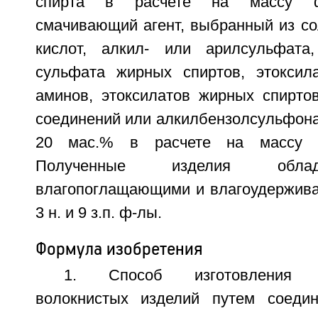
спирта в расчете на массу ф
смачивающий агент, выбранный из с
кислот, алкил- или арилсульфата,
сульфата жирных спиртов, этоксил
аминов, этоксилатов жирных спирто
соединений или алкилбензолсульфона
20 мас.% в расчете на массу 
Полученные изделия обла
влагопоглащающими и влагоудержив
3 н. и 9 з.п. ф-лы.
Формула изобретения
1. Способ изготовления в
волокнистых изделий путем соеди