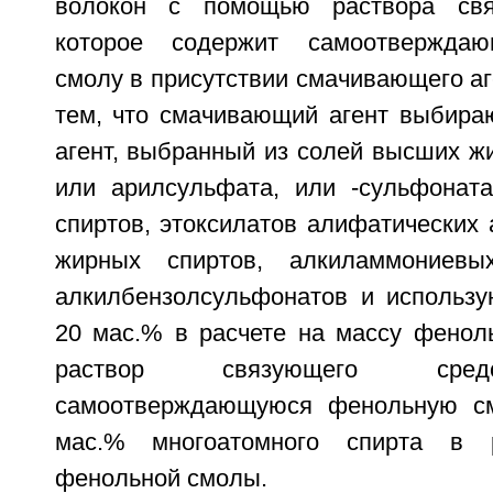
волокон с помощью раствора свя
которое содержит самоотвержда
смолу в присутствии смачивающего а
тем, что смачивающий агент выбира
агент, выбранный из солей высших жи
или арилсульфата, или -сульфонат
спиртов, этоксилатов алифатических 
жирных спиртов, алкиламмониевы
алкилбензолсульфонатов и использу
20 мас.% в расчете на массу фенол
раствор связующего сред
самоотверждающуюся фенольную с
мас.% многоатомного спирта в 
фенольной смолы.