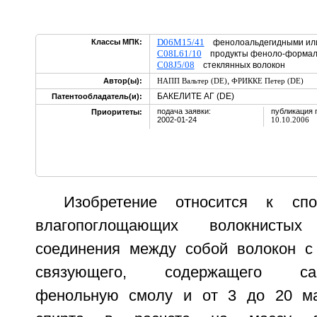
D06M15/41
Классы МПК:
фенолоальдегидными или
C08L61/10
продукты феноло-формаль
C08J5/08
стеклянных волокон
,
Автор(ы):
НАПП Вальтер (DE)
ФРИККЕ Петер (DE)
БАКЕЛИТЕ АГ (DE)
Патентообладатель(и):
подача заявки:
публикация 
Приоритеты:
2002-01-24
10.10.2006
Изобретение относится к спо
влагопоглощающих волокнисты
соединения между собой волокон с
связующего, содержащего сам
фенольную смолу и от 3 до 20 ма