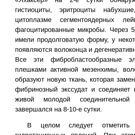
«Яхаксер» на 2-е сутки обнару
гистиоциты, эритроциты набухши
цитоплазме сегментоядерных лей
фагоцитированные микробы. Через 
имели продолговатую форму, у неко
появляются волоконца и дегенератив
Все эти фибробластообразные э
плешками активной мезенхимы, вол
образуют новую ткань, которая заме
фибринозный экссудат и соединяет 
живой молодой соединительной
завершался на 8-10-е сутки.
В целом следует отметить 