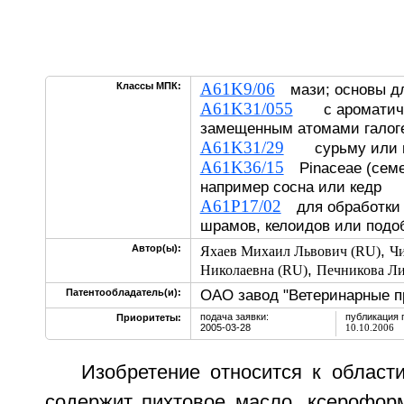
A61K9/06
Классы МПК:
мази; основы дл
A61K31/055
с ароматичес
замещенным атомами галог
A61K31/29
сурьму или в
A61K36/15
Pinaceae (семе
например сосна или кедр
A61P17/02
для обработки р
шрамов, келоидов или подо
,
Автор(ы):
Яхаев Михаил Львович (RU)
Чи
,
Николаевна (RU)
Печникова Ли
ОАО завод "Ветеринарные п
Патентообладатель(и):
подача заявки:
публикация 
Приоритеты:
2005-03-28
10.10.2006
Изобретение относится к област
содержит пихтовое масло, ксерофор