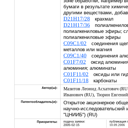
зоне обработки, например в
бумаги в результате химиче
другими веществами, доба
D21H17/28
крахмал
D21H17/36
полиалкениловы
полиалкениловые эфиры; с
полиалкениловые эфиры
C09C1/02
соединения щел
металлов или магния
C09C1/40
соединения а
C01F7/02
оксид алюминия;
алюминия; алюминаты
C01F11/02
оксиды или гид
C01F11/18
карбонаты
Автор(ы):
Мазитов Леонид Асхатович (RU
,
Иванович (RU)
Тюрин Евгений
Открытое акционерное обще
Патентообладатель(и):
научно-исследовательский 
"ЦНИИБ") (RU)
подача заявки:
публикация 
Приоритеты:
2005-02-15
10.09.2006