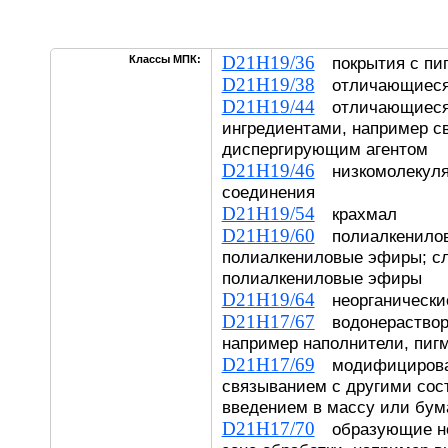
D21H19/36
Классы МПК:
покрытия с пи
D21H19/38
отличающиеся 
D21H19/44
отличающиеся
ингредиентами, например 
диспергирующим агентом
D21H19/46
низкомолекуляр
соединения
D21H19/54
крахмал
D21H19/60
полиалкениловы
полиалкениловые эфиры; с
полиалкениловые эфиры
D21H19/64
неорганические
D21H17/67
водонераствор
например наполнители, пиг
D21H17/69
модифицирован
связыванием с другими сос
введением в массу или бум
D21H17/70
образующие но