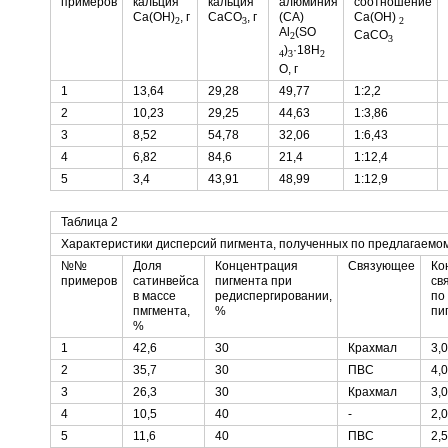
примеров
кальция
кальция
алюминия
соотношение
Са(ОН)
, г
СаСО
, г
(СА)
Са(OH)
2
3
2
Al
(SO
CaCO
2
3
)
·18Н
4
3
2
O, г
1
13,64
29,28
49,77
1:2,2
2
10,23
29,25
44,63
1:3,86
3
8,52
54,78
32,06
1:6,43
4
6,82
84,6
21,4
1:12,4
5
3,4
43,91
48,99
1:12,9
Таблица 2
Характеристики дисперсий пигмента, полученных по предлагаемо
№№
Доля
Концентрация
Связующее
Ко
примеров
сатинвейса
пигмента при
св
в массе
редиспергировании,
по
пмгмента,
%
пи
%
1
42,6
30
Крахмал
3,0
2
35,7
30
ПВС
4,0
3
26,3
30
Крахмал
3,0
4
10,5
40
-
2,0
5
11,6
40
ПВС
2,5