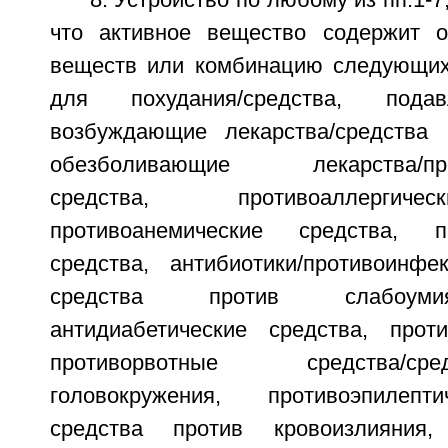
8. Устройство по любому из пп.1-
что активное вещество содержит 
веществ или комбинацию следующих
для похудания/средства, пода
возбуждающие лекарства/средства 
обезболивающие лекарства/прот
средства, противоаллергиче
противоанемические средства, пр
средства, антибиотики/противоинфе
средства против слабоумия
антидиабетические средства, прот
противорвотные средства/с
головокружения, противоэпилепт
средства против кровоизлияния,