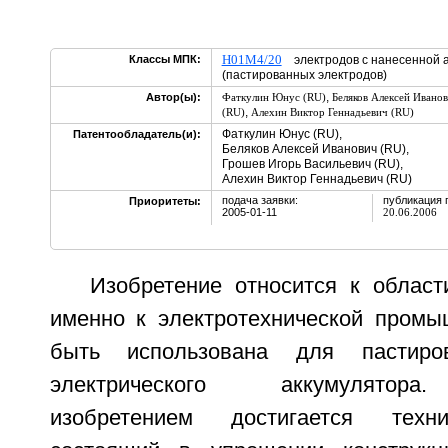
H01M4/20
Классы МПК:
электродов с нанесенной а
(пастированных электродов)
,
Автор(ы):
Фаткулин Юнус (RU)
Беляков Алексей Ивано
,
(RU)
Алехин Виктор Геннадьевич (RU)
Фаткулин Юнус (RU),
Патентообладатель(и):
Беляков Алексей Иванович (RU),
Грошев Игорь Васильевич (RU),
Алехин Виктор Геннадьевич (RU)
подача заявки:
публикация 
Приоритеты:
2005-01-11
20.06.2006
Изобретение относится к област
именно к электротехнической промы
быть использована для пастиров
электрического аккумулятор
изобретением достигается техни