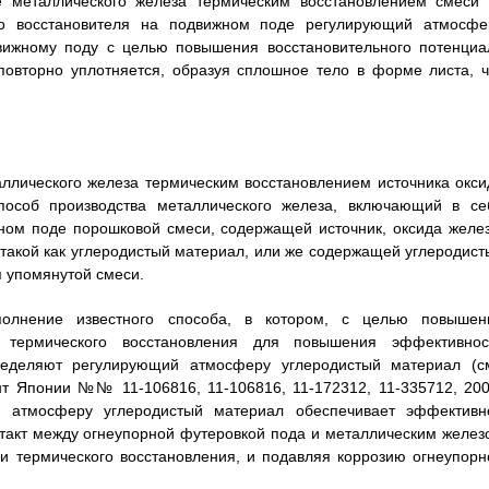
е металлического железа термическим восстановлением смеси 
го восстановителя на подвижном поде регулирующий атмосфе
вижному поду с целью повышения восстановительного потенциа
повторно уплотняется, образуя сплошное тело в форме листа, ч
ллического железа термическим восстановлением источника окси
 способ производства металлического железа, включающий в се
ном поде порошковой смеси, содержащей источник, оксида желез
, такой как углеродистый материал, или же содержащей углеродист
 упомянутой смеси.
полнение известного способа, в котором, с целью повышен
 термического восстановления для повышения эффективнос
еделяют регулирующий атмосферу углеродистый материал (см
нт Японии №№ 11-106816, 11-106816, 11-172312, 11-335712, 200
й атмосферу углеродистый материал обеспечивает эффективн
такт между огнеупорной футеровкой пода и металлическим желез
и термического восстановления, и подавляя коррозию огнеупорн