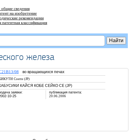
 общие сведения
атент на изобретение
тодические рекомендации
 патентная классификация
еского железа
C21B13/08
во вращающихся печах
КИКУТИ Соити (JP)
КАБУСИКИ КАЙСЯ КОБЕ СЕЙКО СЕ (JP)
подача заявки:
публикация патента:
2002-10-25
20.06.2006