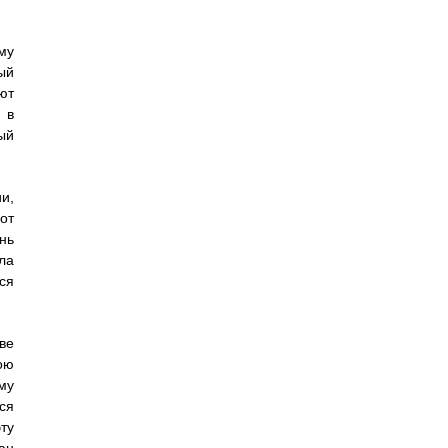
му
ый
ют
 в
ый
и,
от
нь
ла
ся
ве
ою
му
ся
ту