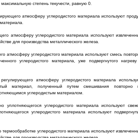
 максимальную степень текучести, равную 0.
гулирующего атмосферу углеродистого материала используют проду
 материала.
ющего атмосферу углеродистого материала используют извлеченн
ойстве для производства металлического железа.
щего атмосферу углеродистого материала используют смесь повтор
ченного углеродистого материала, уже подвергнутого нагреву
 регулирующего атмосферу углеродистого материала использу
стый материал, полученный путем смешивания повторно 
плотняющимся углеродистым материалом.
рно уплотняющегося углеродистого материала используют свеж
лотняющегося углеродистого материала используют подвергнут
ого термообработке углеродистого материала используют извлеченн
ойстве для производства металлического железа.