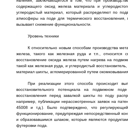
явления, заключающегося в том, что при производств
содержащего оксид железа материала и углеродисто
углеродистый материал, который распределяют по под
атмосферы на поде для термического восстановления, 
вызывает снижение функциональности.
Уровень техники
К относительно новым способам производства мета
железа, такого как железная руда и т.п., относится
восстановление оксида железа путем нагрева на подвиж
такой как железная руда, и углеродистый восстановитель
материал шихты, агломерированной путем окомковывания
При реализации этого способа происходит вы
восстановительного потенциала на подвижном поде
восстановления перед завалкой шихты по поду распр
например, публикации нерассмотренных заявок на пате
45008 и т.д.). Было подтверждено, что регулирующи
функционирование, предупреждая непосредственный кон
и образовавшимся шлаком, которые являются продуктам
футеровки пода.