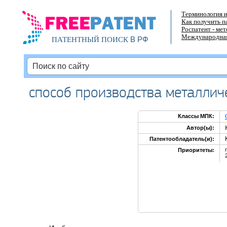
Терминология и
Как получить п
Роспатент - ме
Международная
В РФ
ПАТЕНТНЫЙ ПОИСК
способ производства металлич
Классы МПК:
Автор(ы):
Патентообладатель(и):
Приоритеты: