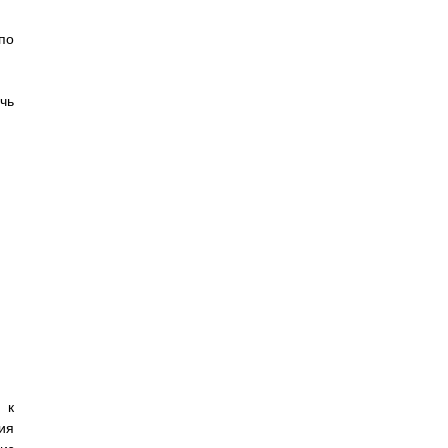
по
чь
 к
ия