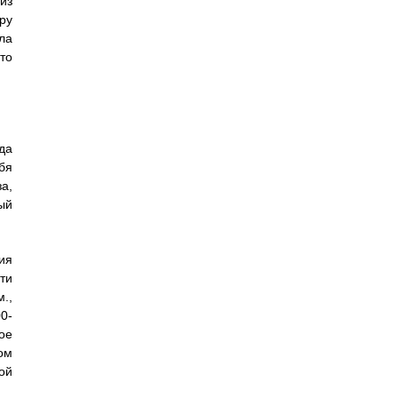
из
ру
ла
то
да
бя
а,
ый
ия
ти
.,
0-
ое
ом
ой