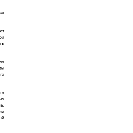
ся
от
ри
 в
ую
ды
го
го
ых
а,
ии
ой