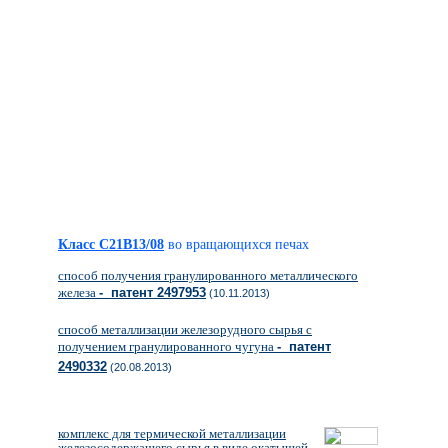
Класс C21B13/08
во вращающихся печах
способ получения гранулированного металлического
железа
- патент 2497953
(10.11.2013)
способ металлизации железорудного сырья с
получением гранулированного чугуна
- патент
2490332
(20.08.2013)
комплекс для термической металлизации
железосодержащего сырья в виде окатышей