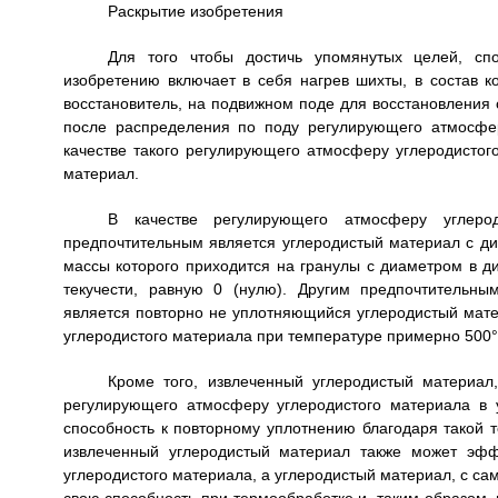
Раскрытие изобретения
Для того чтобы достичь упомянутых целей, спо
изобретению включает в себя нагрев шихты, в состав 
восстановитель, на подвижном поде для восстановления 
после распределения по поду регулирующего атмосфер
качестве такого регулирующего атмосферу углеродисто
материал.
В качестве регулирующего атмосферу углерод
предпочтительным является углеродистый материал с ди
массы которого приходится на гранулы с диаметром в д
текучести, равную 0 (нулю). Другим предпочтительн
является повторно не уплотняющийся углеродистый мат
углеродистого материала при температуре примерно 500°
Кроме того, извлеченный углеродистый материал,
регулирующего атмосферу углеродистого материала в у
способность к повторному уплотнению благодаря такой 
извлеченный углеродистый материал также может эфф
углеродистого материала, а углеродистый материал, с с