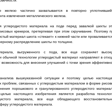
овечности.
ое железо частично захватывается в повторно уплотнивший
нта извлечения металлического железа.
я углеродистого материала на поде перед завалкой шихты эт
исовых крекеров, претерпевая при этом скручивание. Поэтому п
стый материал шихта «стекает» к нижней части или проваливается
омерному распределению шихты по толщине.
атериала, выгруженного с пода, все еще сохраняет высок
ии обычной технологии углеродистый материал направляют в отхо
т возможность для внесения улучшений с точки зрения эффективно
анализа вышеуказанной ситуации и поэтому целью настояще
х проблем, связанных с углеродистым материалом в форме рисов
тнения порошкового и гранулированного углеродистого материал
целью настоящего изобретения является разработка технолог
дистого материала, все еще обладающего восстановительн
феру углеродистого материала.