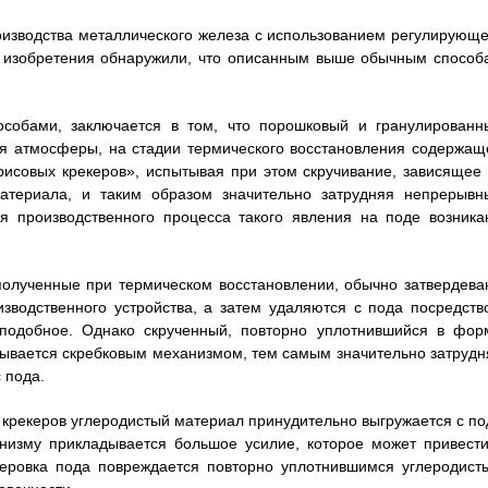
оизводства металлического железа с использованием регулирующе
о изобретения обнаружили, что описанным выше обычным способ
собами, заключается в том, что порошковый и гранулированн
я атмосферы, на стадии термического восстановления содержащ
рисовых крекеров», испытывая при этом скручивание, зависящее 
материала, и таким образом значительно затрудняя непрерывн
я производственного процесса такого явления на поде возника
полученные при термическом восстановлении, обычно затвердева
зводственного устройства, а затем удаляются с пода посредств
о подобное. Однако скрученный, повторно уплотнившийся в фор
тывается скребковым механизмом, тем самым значительно затрудн
 пода.
 крекеров углеродистый материал принудительно выгружается с по
низму прикладывается большое усилие, которое может привести
теровка пода повреждается повторно уплотнившимся углеродист