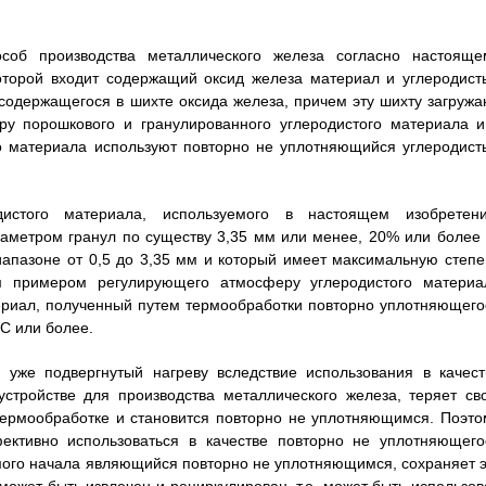
соб производства металлического железа согласно настояще
которой входит содержащий оксид железа материал и углеродист
содержащегося в шихте оксида железа, причем эту шихту загружа
у порошкового и гранулированного углеродистого материала и
го материала используют повторно не уплотняющийся углеродист
истого материала, используемого в настоящем изобретени
аметром гранул по существу 3,35 мм или менее, 20% или более 
иапазоне от 0,5 до 3,35 мм и который имеет максимальную степе
ым примером регулирующего атмосферу углеродистого материа
ериал, полученный путем термообработки повторно уплотняющего
С или более.
 уже подвергнутый нагреву вследствие использования в качест
стройстве для производства металлического железа, теряет св
термообработке и становится повторно не уплотняющимся. Поэто
ективно использоваться в качестве повторно не уплотняющего
амого начала являющийся повторно не уплотняющимся, сохраняет э