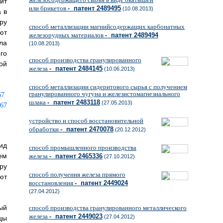
ит
или брикетов
- патент 2489495
(10.08.2013)
 в
ру
способ металлизации магнийсодержащих карбонатных
ют
железорудных материалов
- патент 2489494
ла
(10.08.2013)
го
способ производства гранулированного
ой
железа
- патент 2484145
(10.06.2013)
способ металлизации сидеритового сырья с получением
гранулированного чугуна и железистомагнезиального
шлака
- патент 2483118
(27.05.2013)
устройство и способ восстановительной
обработки
- патент 2470078
(20.12.2012)
ид
способ промышленного производства
ем
железа
- патент 2465336
(27.10.2012)
ру
способ получения железа прямого
ют
восстановления
- патент 2449024
(27.04.2012)
ый
способ производства гранулированного металлического
железа
- патент 2449023
(27.04.2012)
цы