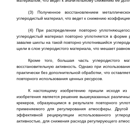
материалом, что ведет к значительному снижению ее долг
(3) Полученное восстановлением металлическ
углеродистый материал, что ведет к снижению коэффицие
(4) При распределении повторно уплотняющегос
углеродистый материал повторно уплотняется в форме р
завалке шихты на такой повторно уплотнившийся углероди
щели в слое углеродистого материала, что мешает равн
Кроме того, большая часть углеродистого м
восстановительную активность. Однако при использован
практически без дополнительной обработки, что оставляе
повторного использования ценных ресурсов.
К настоящему изобретению пришли исходя из 
изобретения является решение вышеуказанных различны
крекеров, образующимся в результате повторного упло
применяемого для регулирования атмосферы. Другой 
эффективной рециркуляции использованного углеро
активностью, для снижения расхода регулирующего атмос