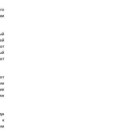
го
ам
ый
ей
от
ый
ют
ют
ом
ме
яя
да
 к
ым