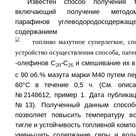
Известен способ получения т
включающий получение методом
парафинов углеводородосодержащ
содержанием 
-олефинов C
-C
и смешивание их в
20
26
с 90 об.% мазута марки М40 путем п
60°C в течение 0,5 ч. (См. опис
№2148612, пример 1. Дата публикаци
№13). Полученный данным способ
позволяет повысить температуру в
тигле и устойчивость топливной компо
уменьшить содержание серы и воды