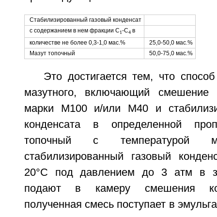
Стабилизированный газовый конденсат
с содержанием в нем фракции C
-C
в
1
4
количестве не более 0,3-1,0 мас.%
25,0-50,0 мас.%
Мазут топочный
50,0-75,0 мас.%
Это достигается тем, что спосо
мазутного, включающий смешение п
марки M100 и/или М40 и стабилизи
конденсата в определенной проп
топочный с температурой 
стабилизированный газовый конден
20°C под давлением до 3 атм в з
подают в камеру смешения ком
полученная смесь поступает в эмульга