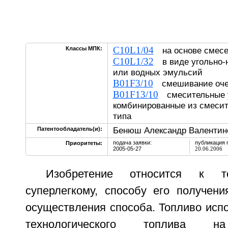
C10L1/04
Классы МПК:
на основе смес
C10L1/32
в виде угольно-
или водных эмульсий
B01F3/10
смешивание оче
B01F13/10
смесительные у
комбинированные из смесит
типа
Бенюш Александр Валентин
Патентообладатель(и):
подача заявки:
публикация 
Приоритеты:
2005-05-27
20.06.2006
Изобретение относится к т
суперлегкому, способу его получени
осуществления способа. Топливо испо
технологического топлива н