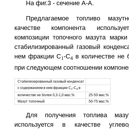
На фиг.3 - сечение А-А.
Предлагаемое топливо мазутн
качестве компонента используе
композиции топочного мазута марк
стабилизированный газовый конденс
нем фракции C
-C
в количестве не б
1
4
при следующем соотношении компоне
Стабилизированный газовый конденсат
с содержанием в нем фракции C
-C
в
1
4
количестве не более 0,3-1,0 мас.%
25-50 мас.%
Мазут топочный
50-75 мас.%
Для получения топлива мазут
используется в качестве углево