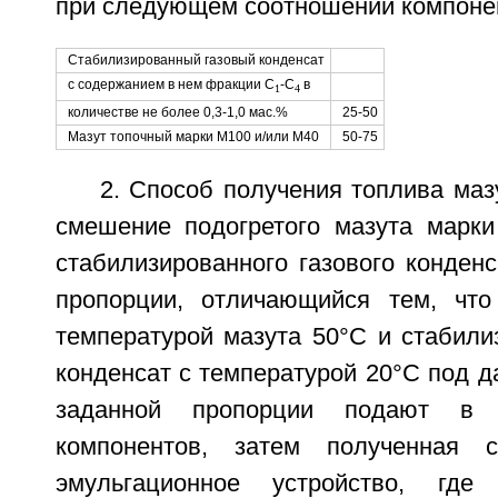
при следующем соотношении компонен
Стабилизированный газовый конденсат
с содержанием в нем фракции C
-C
в
1
4
количестве не более 0,3-1,0 мас.%
25-50
Мазут топочный марки M100 и/или М40
50-75
2. Способ получения топлива ма
смешение подогретого мазута марк
стабилизированного газового конден
пропорции, отличающийся тем, что
температурой мазута 50°C и стабили
конденсат с температурой 20°C под д
заданной пропорции подают в 
компонентов, затем полученная 
эмульгационное устройство, где