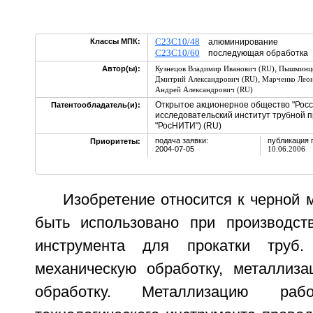
C23C10/48
Классы МПК:
алюминирование
C23C10/60
последующая обработка
,
Автор(ы):
Кузнецов Владимир Иванович (RU)
Пышминце
,
Дмитрий Александрович (RU)
Марченко Леон
Андрей Александрович (RU)
Открытое акционерное общество "Росс
Патентообладатель(и):
исследовательский институт трубной
"РосНИТИ") (RU)
подача заявки:
публикация 
Приоритеты:
2004-07-05
10.06.2006
Изобретение относится к черной 
быть использовано при производств
инструмента для прокатки труб.
механическую обработку, металлиз
обработку. Металлизацию рабо