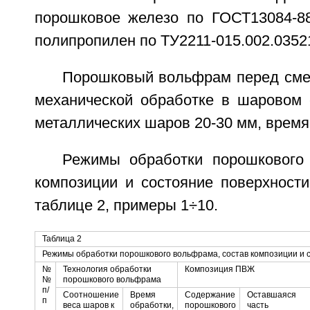
порошковое железо по ГОСТ13084-8
полипропилен по ТУ2211-015.002.0352
Порошковый вольфрам перед см
механической обработке в шаровом 
металлических шаров 20-30 мм, время
Режимы обработки порошкового
композиции и состояние поверхности
таблице 2, примеры 1÷10.
Таблица 2
Режимы обработки порошкового вольфрама, состав композиции и 
№
Технология обработки
Композиция ПВЖ
№
порошкового вольфрама
п/
Соотношение
Время
Содержание
Оставшаяся
п
веса шаров к
обработки,
порошкового
часть