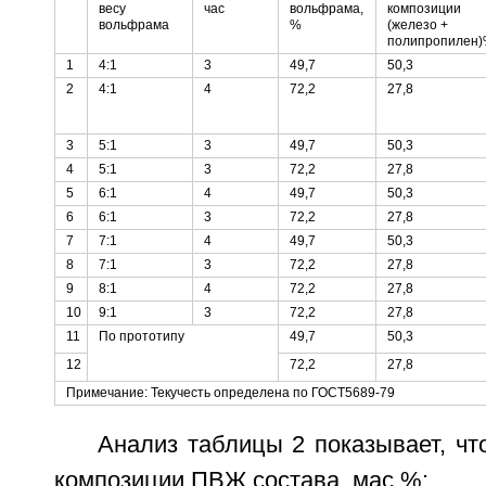
весу
час
вольфрама,
композиции
вольфрама
%
(железо +
полипропилен
1
4:1
3
49,7
50,3
2
4:1
4
72,2
27,8
3
5:1
3
49,7
50,3
4
5:1
3
72,2
27,8
5
6:1
4
49,7
50,3
6
6:1
3
72,2
27,8
7
7:1
4
49,7
50,3
8
7:1
3
72,2
27,8
9
8:1
4
72,2
27,8
10
9:1
3
72,2
27,8
11
По прототипу
49,7
50,3
12
72,2
27,8
Примечание: Текучесть определена по ГОСТ5689-79
Анализ таблицы 2 показывает, чт
композиции ПВЖ состава, мас.%: