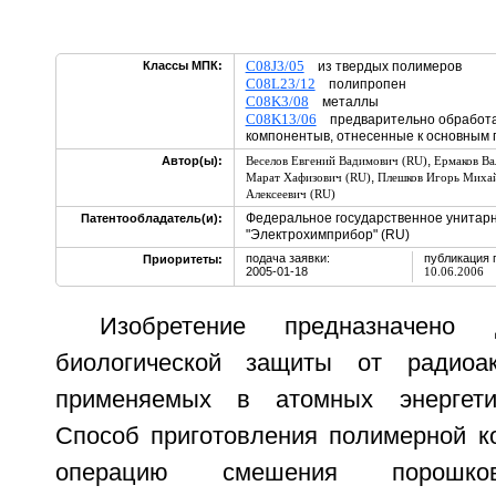
C08J3/05
Классы МПК:
из твердых полимеров
C08L23/12
полипропен
C08K3/08
металлы
C08K13/06
предварительно обработа
компонентыв, отнесенные к основным 
,
Автор(ы):
Веселов Евгений Вадимович (RU)
Ермаков Ва
,
Марат Хафизович (RU)
Плешков Игорь Миха
Алексеевич (RU)
Федеральное государственное унитар
Патентообладатель(и):
"Электрохимприбор" (RU)
подача заявки:
публикация 
Приоритеты:
2005-01-18
10.06.2006
Изобретение предназначено 
биологической защиты от радиоак
применяемых в атомных энергетич
Способ приготовления полимерной к
операцию смешения порошков