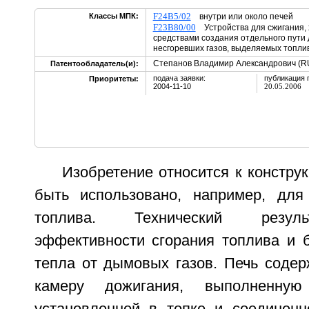
F24B5/02
Классы МПК:
внутри или около печей
F23B80/00
Устройства для сжигания,
средствами создания отдельного пути
несгоревших газов, выделяемых топли
Степанов Владимир Александрович (R
Патентообладатель(и):
подача заявки:
публикация 
Приоритеты:
2004-11-10
20.05.2006
Изобретение относится к констру
быть использовано, например, для
топлива. Технический резул
эффективности сгорания топлива и 
тепла от дымовых газов. Печь содер
камеру дожигания, выполненну