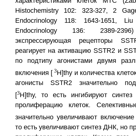
характеристиками клеток МТС (Zab
Histochemistry 102: 323-327, 2 Gag
Endocrinology 118: 1643-1651, Li
Endocrinology 136: 2389-23
экспрессирующая рецепторы SST
реагирует на активацию SSTR2 и SS
по подтипу агонистами двумя раз
3
включения [
H]thy и количества клет
агонисты SSTR2 значительно под
3
[
H]thy, то есть ингибируют синте
пролиферацию клеток. Селективн
значительно увеличивают включение 
то есть увеличивают синтез ДНК, но п