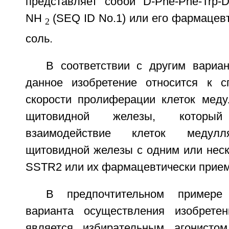
представляет собой D-Phe-Phe-Trp-D-T
NH
(SEQ ID No.1) или его фармацев
2
соль.
В соответствии с другим вариа
данное изобретение относится к с
скорости пролиферации клеток мед
щитовидной железы, который 
взаимодействие клеток медулл
щитовидной железы с одним или неск
SSTR2 или их фармацевтически прие
В предпочтительном примере
варианта осуществления изобрете
является избирательным агонист