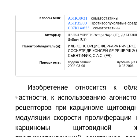
A61K38/31
Классы МПК:
соматостатины
A61P35/00
Противоопухолевые средс
C07K14/655
соматостатины
,
Автор(ы):
ДЕЛЬИ УБЕРТИ Этторе Чиро (IT)
ДЗАТЕЛЛИ 
ДеВитт (US)
ИЛЬ КОНСОРЦИО ФЕРРАРА РИЧЕРКЕ (I
Патентообладатель(и):
СОСЬЕТЕ ДЕ КОНСЕЙ ДЕ РЕШЕРШ Э 
СЬЕНТИФИК, С.А.С. (FR)
подача заявки:
публикация 
Приоритеты:
2002-03-06
10.05.2006
Изобретение относится к обл
частности, к использованию агонист
рецепторов при карциноме щитовид
модуляции скорости пролиферации 
карциномы щитовидной ж