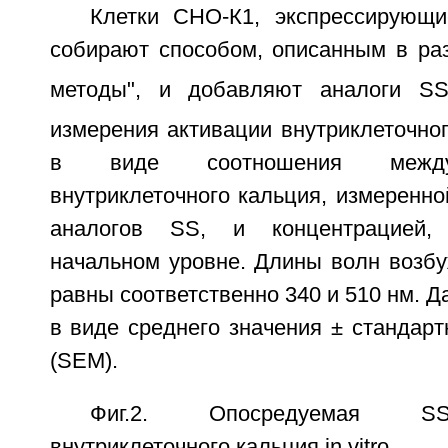
Клетки СНО-К1, экспрессирующ
собирают способом, описанным в ра
методы", и добавляют аналоги SS
измерения активации внутриклеточно
в виде соотношения между
внутриклеточного кальция, измеренн
аналогов SS, и концентрацией,
начальном уровне. Длины волн возбу
равны соответственно 340 и 510 нм. 
в виде среднего значения ± стандар
(SEM).
Фиг.2. Опосредуемая SS
внутриклеточного кальция in vitro.