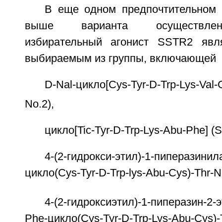
В еще одном предпочтительном 
выше варианта осуществлен
избирательный агонист SSTR2 явля
выбираемым из группы, включающей
D-Nal-цикло[Cys-Tyr-D-Trp-Lys-Val-
No.2),
цикло[Tic-Tyr-D-Trp-Lys-Abu-Phe] (
4-(2-гидрокси-этил)-1-пиперазинил
цикло(Cys-Tyr-D-Trp-lys-Abu-Cys)-Thr-
4-(2-гидроксиэтил)-1-пиперазин-2
Phe-цикло(Cys-Tyr-D-Trp-Lys-Abu-Cys)