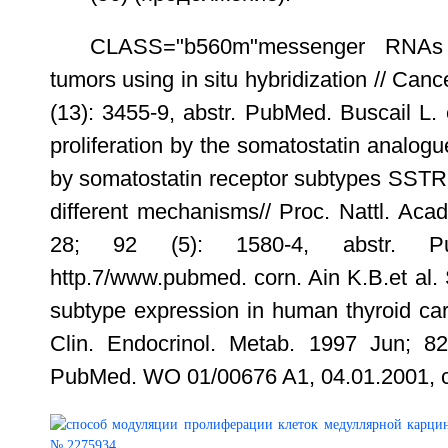
CLASS="b560m"messenger RNAs
tumors using in situ hybridization // Can
(13): 3455-9, abstr. PubMed. Buscail L. et
proliferation by the somatostatin analo
by somatostatin receptor subtypes SST
different mechanisms// Proc. Nattl. Ac
28; 92 (5): 1580-4, abstr. 
http.7/www.pubmed. corn. Ain K.B.et al.
subtype expression in human thyroid carc
Clin. Endocrinol. Metab. 1997 Jun; 82
PubMed. WO 01/00676 A1, 04.01.2001, c