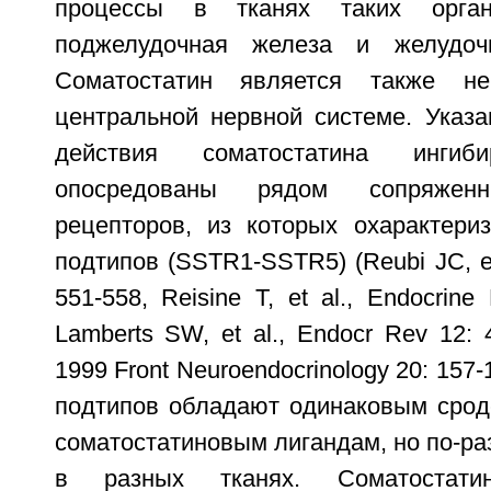
процессы в тканях таких орган
поджелудочная железа и желудочн
Соматостатин является также не
центральной нервной системе. Указа
действия соматостатина ингиб
опосредованы рядом сопряже
рецепторов, из которых охарактери
подтипов (SSTR1-SSTR5) (Reubi JC, et
551-558, Reisine T, et al., Endocrine
Lamberts SW, et al., Endocr Rev 12: 
1999 Front Neuroendocrinology 20: 157
подтипов обладают одинаковым срод
соматостатиновым лигандам, но по-р
в разных тканях. Соматостати