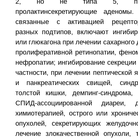
2, но не типа 5, позв
пролактинсекретирующие аденомы. 
связанные с активацией рецепто
разных подтипов, включают ингибир
или глюкагона при лечении сахарного 
пролиферативной ретинопатии, фено
нефропатии; ингибирование секреции 
частности, при лечении пептической 
и панкреатических свищей, синд
толстой кишки, демпинг-синдрома, 
СПИД-ассоциированной диареи, д
химиотерапией, острого или хрониче
опухолей, секретирующих желудочн
лечение злокачественной опухоли, т