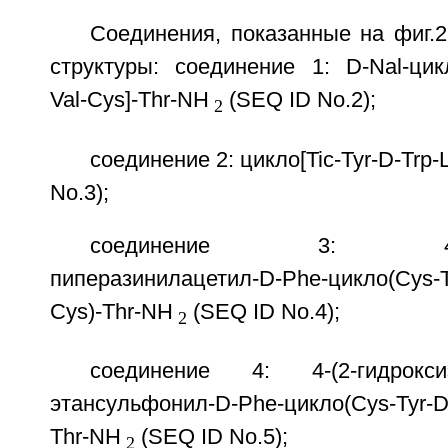
Соединения, показанные на фиг.
структуры: соединение 1: D-Nal-цикло
Val-Cys]-Thr-NH
(SEQ ID No.2);
2
соединение 2: цикло[Tic-Tyr-D-Trp-
No.3);
соединение 3: 4-(2-гид
пиперазинилацетил-D-Phe-цикло(Cys-Ty
Cys)-Thr-NH
(SEQ ID No.4);
2
соединение 4: 4-(2-гидроксиэт
этансульфонил-D-Phe-цикло(Cys-Tyr-D-
Thr-NH
(SEQ ID No.5);
2