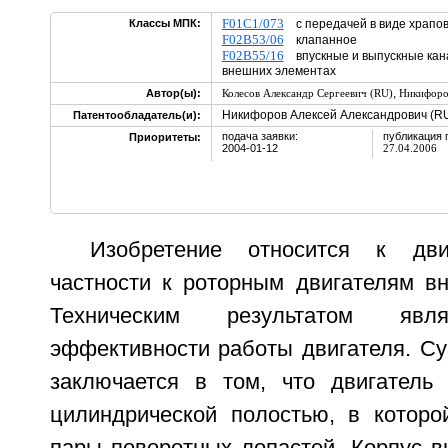
F01C1/073
Классы МПК:
с передачей в виде храпов
F02B53/06
клапанное
F02B55/16
впускные и выпускные кана
внешних элементах
,
Автор(ы):
Колесов Александр Сергеевич (RU)
Никифоро
Никифоров Алексей Александрович (R
Патентообладатель(и):
подача заявки:
публикация 
Приоритеты:
2004-01-12
27.04.2006
Изобретение относится к дви
частности к роторным двигателям вн
Техническим результатом явл
эффективности работы двигателя. Су
заключается в том, что двигатель
цилиндрической полостью, в котор