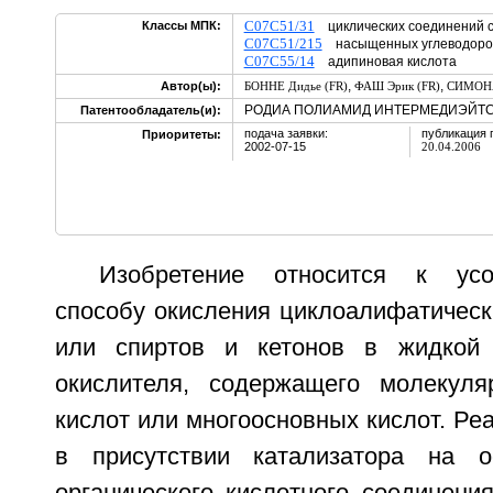
C07C51/31
Классы МПК:
циклических соединений с
C07C51/215
насыщенных углеводород
C07C55/14
адипиновая кислота
,
,
Автор(ы):
БОННЕ Дидье (FR)
ФАШ Эрик (FR)
СИМОНА
РОДИА ПОЛИАМИД ИНТЕРМЕДИЭЙТС 
Патентообладатель(и):
подача заявки:
публикация 
Приоритеты:
2002-07-15
20.04.2006
Изобретение относится к усо
способу окисления циклоалифатическ
или спиртов и кетонов в жидкой
окислителя, содержащего молекуля
кислот или многоосновных кислот. Р
в присутствии катализатора на 