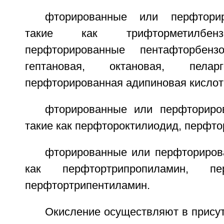
фторированные или перфторир
такие как трифторметилбенз
перфторированные пентафторбензо
гептановая, октановая, пелар
перфторированная адипиновая кислот
фторированные или перфториро
такие как перфтороктилиодид, перфт
фторированные или перфториров
как перфтортрипропиламин, перф
перфтортрипентиламин.
Окисление осуществляют в присут