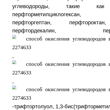
углеводороды, такие как 
перфторметилциклогексан, 
перфторгептан, перфтороктан
перфтордекалин, перфтор
,
,
-трифтортолуол, 1,3-бис(трифтормети