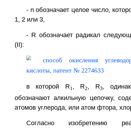
- n обозначает целое число, кото
1, 2 или 3,
- R обозначает радикал следу
(II):
в которой R
, R
, R
, одина
1
2
3
обозначают алкильную цепочку, со
атомов углерода, или атом фтора, хло
Согласно изобретению ре