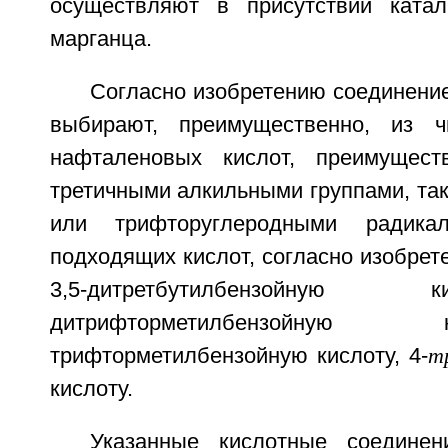
осуществляют в присутствии катал
марганца.
Согласно изобретению соединени
выбирают, преимущественно, из 
нафталеновых кислот, преимущест
третичными алкильными группами, та
или трифторуглеродными радика
подходящих кислот, согласно изобрет
3,5-дитретбутилбензойную
дитрифторметилбензойну
трифторметилбензойную кислоту, 4-
т
кислоту.
Указанные кислотные соедине