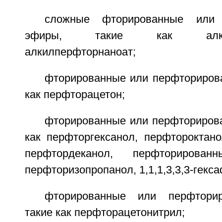
сложные фторированные или 
эфиры, такие как алкилпе
алкилперфторнаноат;
фторированные или перфторирова
как перфторацетон;
фторированные или перфторирова
как перфторгексанол, перфтороктано
перфтордеканол, перфториров
перфторизопропанол, 1,1,1,3,3,3-гекс
фторированные или перфторир
такие как перфторацетонитрил;