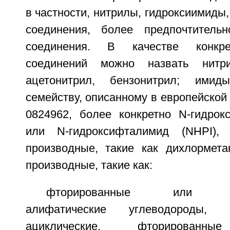
в частности, нитрилы, гидроксиимиды
соединения, более предпочтитель
соединения. В качестве конкр
соединений можно назвать нитри
ацетонитрил, бензонитрил; имид
семейству, описанному в европейской 
0824962, более конкретно N-гидрок
или N-гидроксифталимид (NHPI), 
производные, такие как дихлормет
производные, такие как:
фторированные или пер
алифатические углеводороды, 
ациклические, фторированны