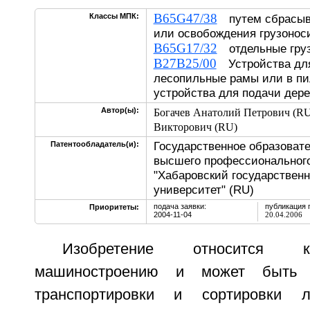
B65G47/38
Классы МПК:
путем сбрасыва
или освобождения грузон
B65G17/32
отдельные груз
B27B25/00
Устройства для
лесопильные рамы или в пи
устройства для подачи дер
Автор(ы):
Богачев Анатолий Петрович (RU
Викторович (RU)
Государственное образоват
Патентообладатель(и):
высшего профессионального
"Хабаровский государствен
университет" (RU)
подача заявки:
публикация 
Приоритеты:
2004-11-04
20.04.2006
Изобретение относится к
машиностроению и может быть 
транспортировки и сортировки л