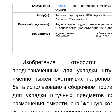
B65B5/10
Классы МПК:
заполнение тары путем укл
слоями
,
Автор(ы):
Залялиев Юнус Гараевич (RU)
Каргин Витали
Александр Михайлович (RU)
Федеральное государственное унитар
Патентообладатель(и):
"Производственное объединение "Заво
подача заявки:
публикация 
Приоритеты:
2004-07-05
20.04.2006
Изобретение относится 
предназначенным для укладки шту
именно пыжей охотничьих патронов
быть использовано в сборочном произ
для укладки штучных предметов с
размещения емкости, снабженную кол