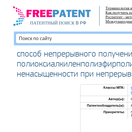
Терминология и
Как получить п
Роспатент - ме
Международная
В РФ
ПАТЕНТНЫЙ ПОИСК
способ непрерывного получен
полиоксиалкиленполиэфирполи
ненасыщенности при непрерыв
Классы МПК:
Автор(ы):
Патентообладатель(и):
Приоритеты: