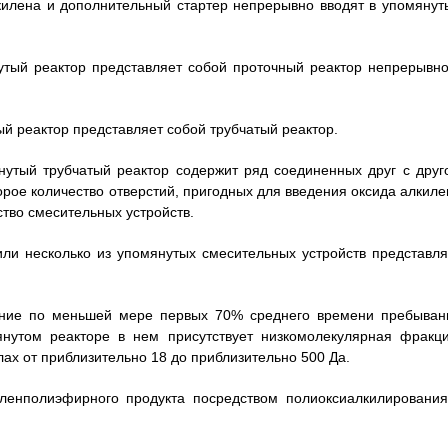
лкилена и дополнительный стартер непрерывно вводят в упомянут
утый реактор представляет собой проточный реактор непрерывно
ый реактор представляет собой трубчатый реактор.
нутый трубчатый реактор содержит ряд соединенных друг с друг
рое количество отверстий, пригодных для введения оксида алкиле
ство смесительных устройств.
или несколько из упомянутых смесительных устройств представля
чение по меньшей мере первых 70% среднего времени пребыван
нутом реакторе в нем присутствует низкомолекулярная фракци
х от приблизительно 18 до приблизительно 500 Да.
ленполиэфирного продукта посредством полиоксиалкилирования