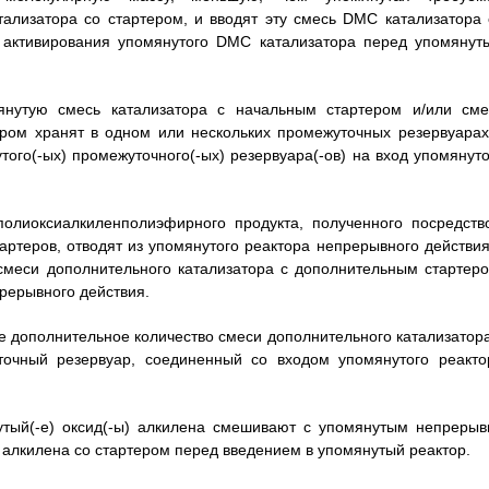
ализатора со стартером, и вводят эту смесь DMC катализатора 
о активирования упомянутого DMC катализатора перед упомянут
янутую смесь катализатора с начальным стартером и/или сме
ером хранят в одном или нескольких промежуточных резервуарах
го(-ых) промежуточного(-ых) резервуара(-ов) на вход упомянуто
полиоксиалкиленполиэфирного продукта, полученного посредств
ртеров, отводят из упомянутого реактора непрерывного действия
смеси дополнительного катализатора с дополнительным стартеро
рерывного действия.
ое дополнительное количество смеси дополнительного катализатора
точный резервуар, соединенный со входом упомянутого реакто
утый(-е) оксид(-ы) алкилена смешивают с упомянутым непрерыв
алкилена со стартером перед введением в упомянутый реактор.