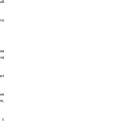
ый
го
ом
на
ет
ия
я,
 с