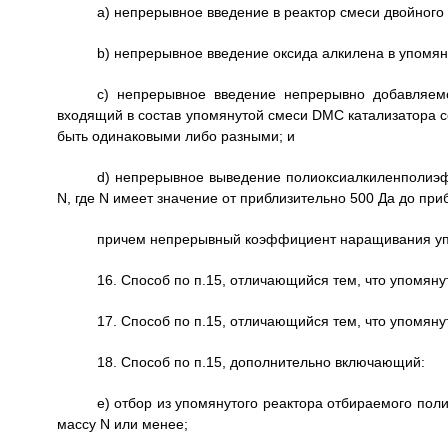
a) непрерывное введение в реактор смеси двойного
b) непрерывное введение оксида алкилена в упомян
c) непрерывное введение непрерывно добавляемо
входящий в состав упомянутой смеси DMC катализатора 
быть одинаковыми либо разными; и
d) непрерывное выведение полиоксиалкиленполиэ
N, где N имеет значение от приблизительно 500 Да до при
причем непрерывный коэффициент наращивания упо
16. Способ по п.15, отличающийся тем, что упомя
17. Способ по п.15, отличающийся тем, что упомя
18. Способ по п.15, дополнительно включающий:
e) отбор из упомянутого реактора отбираемого п
массу N или менее;