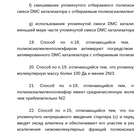
f) смешивание упомянутого отбираемого полиок
смеси DMC катализатора с отбираемым полиоксиалкилен
g) использование упомянутой смеси DMC катали
меньшей мере части упомянутой смеси DMC катализатора 
19. Способ по п.18, отличающийся тем,
полиоксиалкиленполиэфиром активируют посредство
активированного DMC катализатора с отбираемым полио
20. Способ по п.19, отличающийся тем, что упомя
молекулярную массу более 100 Да и менее 2N/3.
21. Способ по п.19, отличающийся тем, 
полиоксиалкиленполиэфир имеет среднечисленную моле
чем приблизительно N/2.
22. Способ по п.15, отличающийся тем, что по
упомянутого непрерывного введения стартера (с) и пер
вводят оксид алкилена и обеспечивают его участие в ре
исключения низкомолекулярных фракций полиоксиал