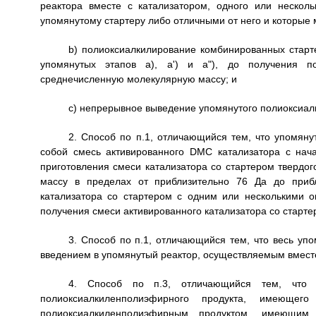
реактора вместе с катализатором, одного или нескол
упомянутому стартеру либо отличными от него и которые
b) полиоксиалкилирование комбинированных старт
упомянутых этапов а), а') и а"), до получения п
среднечисленную молекулярную массу; и
с) непрерывное выведение упомянутого полиоксиал
2. Способ по п.1, отличающийся тем, что упомян
собой смесь активированного DMC катализатора с на
приготовления смеси катализатора со стартером твердо
массу в пределах от приблизительно 76 Да до прибл
катализатора со стартером с одним или несколькими о
получения смеси активированного катализатора со старте
3. Способ по п.1, отличающийся тем, что весь уп
введением в упомянутый реактор, осуществляемым вместе
4. Способ по п.3, отличающийся тем, что 
полиоксиалкиленполиэфирного продукта, имеюще
полиоксиалкиленполиэфирным продуктом, имеющим