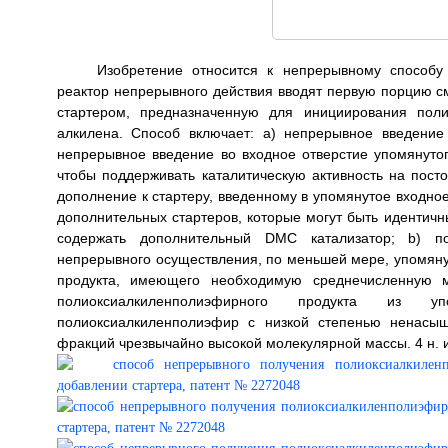
Изобретение относится к непрерывному способу
реактор непрерывного действия вводят первую порцию с
стартером, предназначенную для инициирования поли
алкилена. Способ включает: а) непрерывное введение
непрерывное введение во входное отверстие упомянуто
чтобы поддерживать каталитическую активность на пост
дополнение к стартеру, введенному в упомянутое входное
дополнительных стартеров, которые могут быть идентичн
содержать дополнительный DMC катализатор; b) по
непрерывного осуществления, по меньшей мере, упомянут
продукта, имеющего необходимую среднечисленную м
полиоксиалкиленполиэфирного продукта из уп
полиоксиалкиленполиэфир с низкой степенью ненасыщ
фракций чрезвычайно высокой молекулярной массы. 4 н. и 