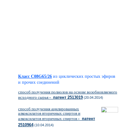
Класс C08G65/26
из циклических простых эфиров
и прочих соединений
способ получения полиолов на основе возобновляемого
исходного сырья
- патент 2513019
(20.04.2014)
способ получения ацилированных
алкоксилатов вторичных спиртов и
алкоксилатов вторичных спиртов
- патент
2510964
(10.04.2014)