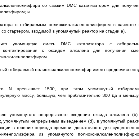
сиалкиленполиэфира со свежим DMC катализатором для получен
полиэфиром; и
затора с отбираемым полиоксиалкиленполиэфиром в качестве 
со стартером, вводимой в упомянутый реактор на стадии а).
 что упомянутую смесь DMC катализатора с отбираем
м контактирования с оксидом алкилена для получения сме
ксиалкиленполиэфиром.
нутый отбираемый полиоксиалкиленполиэфир имеет среднечисленн
что N превышает 1500, при этом упомянутый отбираем
кулярную массу, большую, чем приблизительно 300 Да и меньшу
сле упомянутого непрерывного введения оксида алкилена (b)
ед упомянутым непрерывным выведением (d), в упомянутый реакт
акции в течение периода времени, достаточного для существенно
киленполиэфира из упомянутого полиоксиалкиленполиэфирно