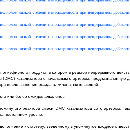
полиэфирного продукта, в котором в реактор непрерывного действ
о (DMC) катализатора с начальным стартером, предназначенную д
ера после введения оксида алкилена, включающий:
ого или более оксидов алкиленов;
помянутого реактора смеси DMC катализатора со стартером, так
на постоянном уровне;
 дополнение к стартеру, введенному в упомянутое входное отверст