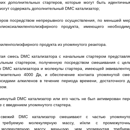
ьких дополнительных стартеров, которые могут быть идентичны
 могут содержать дополнительный DMC катализатор;
еров посредством непрерывного осуществления, по меньшей мер
олиоксиалкиленполиэфирного продукта, имеющего необходим
киленполиэфирного продукта из упомянутого реактора.
утая смесь DMC катализатора с начальным стартером представля
чальным стартером, полученную посредством смешивания с цел
го DMC катализатора и молекулы стартера, имеющей эквивалентн
изительно 4000 Да, и обеспечение контакта упомянутой сме
ксидами алкиленов в течение периода времени, достаточного д
ром.
омянутый DMC катализатор или его часть не был активирован пер
 с введением упомянутого стартера.
свежий DMC катализатор смешивают с частью упомянуто
го требуемую молекулярную массу, и/или с промежуточн
 молекулярную массу, меньшую, чем упомянутая требуем