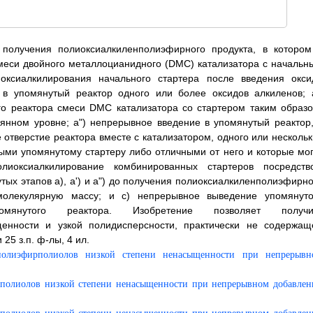
 получения полиоксиалкиленполиэфирного продукта, в котором
меси двойного металлоцианидного (DMC) катализатора с начальн
оксиалкилирования начального стартера после введения окси
 в упомянутый реактор одного или более оксидов алкиленов; а
го реактора смеси DMC катализатора со стартером таким образо
оянном уровне; а") непрерывное введение в упомянутый реактор,
 отверстие реактора вместе с катализатором, одного или нескольк
ыми упомянутому стартеру либо отличными от него и которые мог
лиоксиалкилирование комбинированных стартеров посредств
ых этапов а), а') и а") до получения полиоксиалкиленполиэфирно
олекулярную массу; и с) непрерывное выведение упомянуто
омянутого реактора. Изобретение позволяет получи
енности и узкой полидисперсности, практически не содержащ
25 з.п. ф-лы, 4 ил.