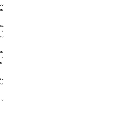
со
ым
сь
 и
го
ом
 и
м,
 с
ра
но