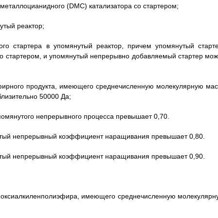
 металлоцианидного (DMC) катализатора со стартером;
утый реактор;
го стартера в упомянутый реактор, причем упомянутый старте
со стартером, и упомянутый непрерывно добавляемый стартер мож
фирного продукта, имеющего среднечисленную молекулярную мас
близительно 50000 Да;
мянутого непрерывного процесса превышает 0,70.
нутый непрерывный коэффициент наращивания превышает 0,80.
нутый непрерывный коэффициент наращивания превышает 0,90.
олиоксиалкиленполиэфира, имеющего среднечисленную молекулярн