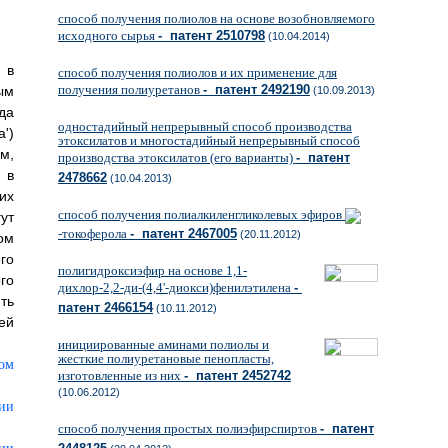
способ получения полиолов на основе возобновляемого
исходного сырья
- патент 2510798
(10.04.2014)
 в
способ получения полиолов и их применение для
получения полиуретанов
- патент 2492190
ым
(10.09.2013)
да
одностадийный непрерывный способ производства
')
этоксилатов и многостадийный непрерывный способ
м,
производства этоксилатов (его варианты)
- патент
 в
2478662
(10.04.2013)
их
способ получения полиалкиленгликолевых эфиров
ут
-токоферола
- патент 2467005
(20.11.2012)
ом
го
полигидроксиэфир на основе 1,1-
го
дихлор-2,2-ди-(4,4'-диокси)фенилэтилена
-
ть
патент 2466154
(10.11.2012)
ей
инициированные аминами полиолы и
жесткие полиуретановые пенопласты,
изготовленные из них
- патент 2452742
(10.06.2012)
способ получения простых полиэфирспиртов
- патент