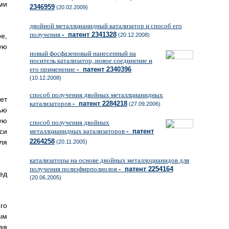
ми
2346959
(20.02.2009)
двойной металлцианидный катализатор и способ его
получения
- патент 2341328
е,
(20.12.2008)
ую
новый фосфазеновый нанесенный на
носитель катализатор, новое соединение и
его применение
- патент 2340396
(10.12.2008)
способ получения двойных металлцианидных
ет
катализаторов
- патент 2284218
(27.09.2006)
ью
ую
способ получения двойных
си
металлцианидных катализаторов
- патент
2264258
ля
(20.11.2005)
катализаторы на основе двойных металлоцианидов для
получения полиэфирполиолов
- патент 2254164
ед
(20.06.2005)
го
ым
ая