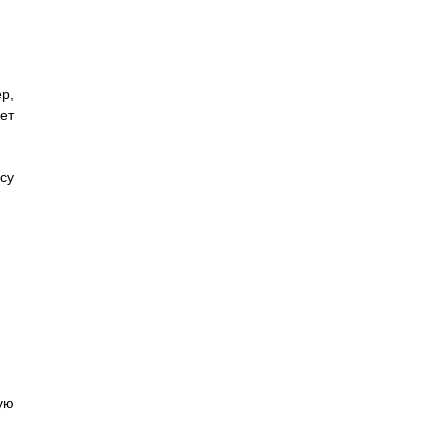
р,
ет
су
ую