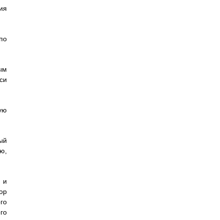
ия
по
ым
си
ую
ый
ю,
 и
ор
го
го