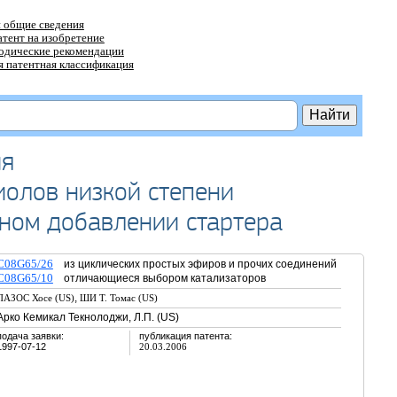
 общие сведения
атент на изобретение
тодические рекомендации
 патентная классификация
ия
олов низкой степени
ном добавлении стартера
C08G65/26
из циклических простых эфиров и прочих соединений
C08G65/10
отличающиеся выбором катализаторов
,
ПАЗОС Хосе (US)
ШИ Т. Томас (US)
Арко Кемикал Текнолоджи, Л.П. (US)
подача заявки:
публикация патента:
1997-07-12
20.03.2006