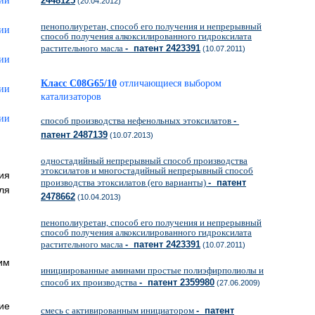
2448125
(20.04.2012)
пенополиуретан, способ его получения и непрерывный
способ получения алкоксилированного гидроксилата
растительного масла
- патент 2423391
(10.07.2011)
Класс C08G65/10
отличающиеся выбором
катализаторов
способ производства нефенольных этоксилатов
-
патент 2487139
(10.07.2013)
одностадийный непрерывный способ производства
этоксилатов и многостадийный непрерывный способ
ия
производства этоксилатов (его варианты)
- патент
ля
2478662
(10.04.2013)
пенополиуретан, способ его получения и непрерывный
способ получения алкоксилированного гидроксилата
растительного масла
- патент 2423391
(10.07.2011)
им
инициированные аминами простые полиэфирполиолы и
способ их производства
- патент 2359980
(27.06.2009)
ие
смесь с активированным инициатором
- патент