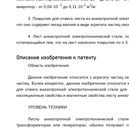
-3
-3
3
микропор - от 0,04·10
до 0,11·10
м
/кг.
3. Покрытие для отжига листа из анизотропной эле
что оно содержит оксид магния в виде агрегата частиц окс
4. Лист анизотропной электротехнической стали, 
отличающийся тем, что на лист нанесено покрытие по п.3.
Описание изобретения к патенту
Область изобретения
Данное изобретение относится к агрегату частиц 
частиц. Более конкретно, данное изобретение относится к
для отжига анизотропной электротехнической стали дл
изоляционные свойства и магнитные свойства листу анизо
УРОВЕНЬ ТЕХНИКИ
Листы анизотропной электротехнической ста
трансформаторах или генераторах, обычно получают с