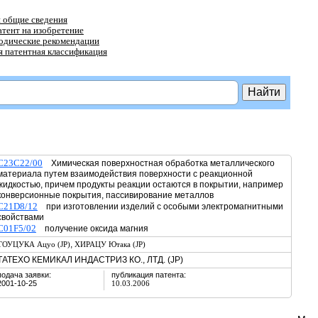
 общие сведения
атент на изобретение
тодические рекомендации
 патентная классификация
C23C22/00
Химическая поверхностная обработка металлического
материала путем взаимодействия поверхности с реакционной
жидкостью, причем продукты реакции остаются в покрытии, например
конверсионные покрытия, пассивирование металлов
C21D8/12
при изготовлении изделий с особыми электромагнитными
свойствами
C01F5/02
получение оксида магния
,
ТОУЦУКА Ацуо (JP)
ХИРАЦУ Ютака (JP)
ТАТЕХО КЕМИКАЛ ИНДАСТРИЗ КО., ЛТД. (JP)
подача заявки:
публикация патента:
2001-10-25
10.03.2006