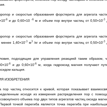
ния.
ропор и скоростью образования форстерита для агрегата части
-6
-6
-3
×10
и до 0,60×10
м и объем пор внутри частиц от 0,50×10
ропор и скоростью образования форстерита для агрегата части
-3
3
-3
 менее 1,40×10
м
/кг и объем пор внутри частиц от 0,50×10
ловия, подходящие для управления реакцией таким образом, ч
-6
-6
30×10
и до 0,60×10
м, когда гидроксид магния получают пут
ксидом кальция.
ИЯ ИЗОБРЕТЕНИЯ
 пор частиц относится к кривой, которая показывает взаимосвя
ределенным исходя из измерения распределения пор с помощ
совокупного объема пор двух типов агрегатов частиц оксида магни
Первой точкой перегиба является точка перегиба при наибольш