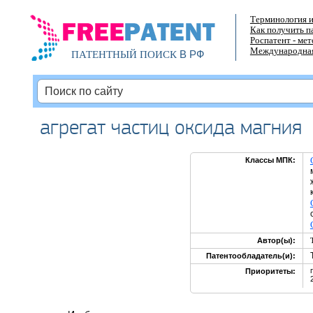
Терминология и
Как получить п
Роспатент - ме
Международная
В РФ
ПАТЕНТНЫЙ ПОИСК
агрегат частиц оксида магния
Классы МПК:
Автор(ы):
Патентообладатель(и):
Приоритеты: