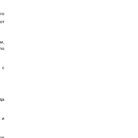
го
 от
и,
по
 с
да
 и
ор