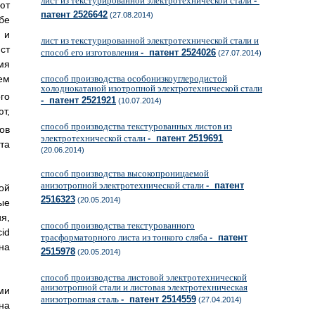
лист из текстурированной электротехнической стали
-
ют
патент 2526642
(27.08.2014)
бе
 и
лист из текстурированной электротехнической стали и
ст
способ его изготовления
- патент 2524026
(27.07.2014)
мя
ем
способ производства особонизкоуглеродистой
холоднокатаной изотропной электротехнической стали
го
- патент 2521921
(10.07.2014)
т,
способ производства текстурованных листов из
ов
электротехнической стали
- патент 2519691
та
(20.06.2014)
способ производства высокопроницаемой
анизотропной электротехнической стали
- патент
ой
2516323
(20.05.2014)
ые
я,
способ производства текстурованного
id
трасформаторного листа из тонкого сляба
- патент
на
2515978
(20.05.2014)
способ производства листовой электротехнической
анизотропной стали и листовая электротехническая
ми
анизотропная сталь
- патент 2514559
(27.04.2014)
на