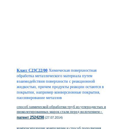
Класс C23C22/00
Химическая поверхностная
обработка металлического материала путем
взаимодействия поверхности с реакционной
жидкостью, причем продукты реакции остаются в
покрытии, например конверсионные покрытия,
пассивирование металлов
способ химической обработки труб из углеродистых и
низколегированных марок стали перед волочением
-
патент 2524298
(27.07.2014)
компенсирующие композиции и способ пополнения