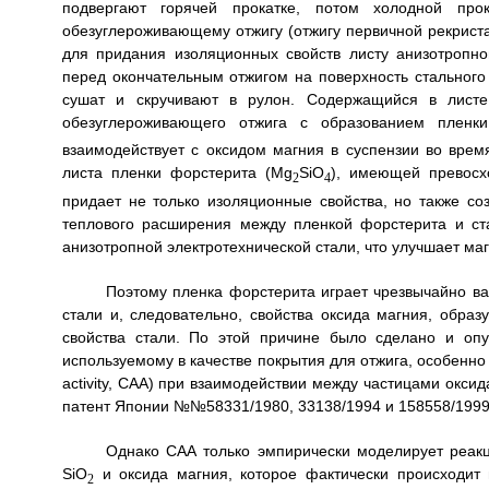
подвергают горячей прокатке, потом холодной про
обезуглероживающему отжигу (отжигу первичной рекрист
для придания изоляционных свойств листу анизотропно
перед окончательным отжигом на поверхность стального
сушат и скручивают в рулон. Содержащийся в листе
обезуглероживающего отжига с образованием пленк
взаимодействует с оксидом магния в суспензии во врем
листа пленки форстерита (Mg
SiO
), имеющей превосх
2
4
придает не только изоляционные свойства, но также с
теплового расширения между пленкой форстерита и ст
анизотропной электротехнической стали, что улучшает ма
Поэтому пленка форстерита играет чрезвычайно ва
стали и, следовательно, свойства оксида магния, обра
свойства стали. По этой причине было сделано и опу
используемому в качестве покрытия для отжига, особенно
activity, САА) при взаимодействии между частицами оксид
патент Японии №№58331/1980, 33138/1994 и 158558/1999
Однако САА только эмпирически моделирует реак
SiO
и оксида магния, которое фактически происходит 
2