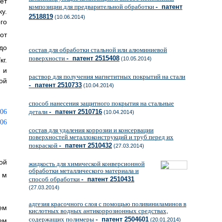
ет
композиции для предварительной обработки
- патент
у.
2518819
(10.06.2014)
го
 от
до
состав для обработки стальной или алюминиевой
поверхности
- патент 2515408
(10.05.2014)
/кг.
 и
раствор для получения магнетитных покрытий на стали
ой
- патент 2510733
(10.04.2014)
способ нанесения защитного покрытия на стальные
детали
- патент 2510716
(10.04.2014)
состав для удаления коррозии и консервации
поверхностей металлоконструкций и труб перед их
покраской
- патент 2510432
(27.03.2014)
ой
жидкость для химической конверсионной
обработки металлического материала и
м
способ обработки
- патент 2510431
(27.03.2014)
адгезия красочного слоя с помощью поливиниламинов в
ем
кислотных водных антикоррозионных средствах,
содержащих полимеры
- патент 2504601
ъем
(20.01.2014)