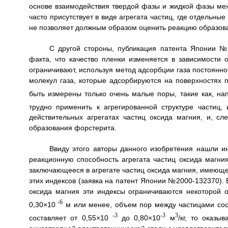
основе взаимодействия твердой фазы и жидкой фазы меж
часто присутствует в виде агрегата частиц, где отдельн
не позволяет должным образом оценить реакцию образов
С другой стороны, публикация патента Японии №
факта, что качество пленки изменяется в зависимости 
ограничивают, используя метод адсорбции газа постоянно
молекул газа, которые адсорбируются на поверхностях п
быть измерены только очень малые поры, такие как, на
трудно применить к агрегированной структуре частиц
действительных агрегатах частиц оксида магния, и, с
образования форстерита.
Ввиду этого авторы данного изобретения нашли и
реакционную способность агрегата частиц оксида магни
заключающееся в агрегате частиц оксида магния, имеюще
этих индексов (заявка на патент Японии №2000-132370). В
оксида магния эти индексы ограничиваются некоторой о
-6
0,30×10
м или менее, объем пор между частицами сос
-3
-3
3
составляет от 0,55×10
до 0,80×10
м
/кг, то оказ