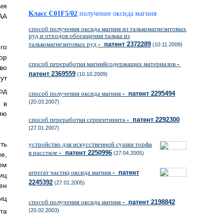
ия
Класс C01F5/02
получение оксида магния
АА
способ получения оксида магния из талькомагнезитовых
руд и отходов обогащения талька из
талькомагнезитовых руд
- патент 2372289
(10.11.2009)
го
ор
способ переработки магнийсодержащих материалов
-
во
патент 2369559
(10.10.2009)
ут
од
способ получения оксида магния
- патент 2295494
(20.03.2007)
 в
ию
способ переработки серпентинита
- патент 2292300
(27.01.2007)
ть
устройство для искусственной сушки торфа
в расстиле
- патент 2250996
(27.04.2005)
е,
ем
агрегат частиц оксида магния
- патент
иц
2245392
(27.01.2005)
ен
тиц
способ получения оксида магния
- патент 2198842
та
(20.02.2003)