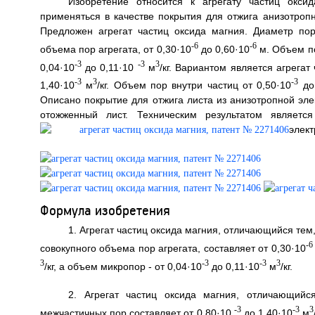
Изобретение относится к агрегату частиц окси
применяться в качестве покрытия для отжига анизотроп
Предложен агрегат частиц оксида магния. Диаметр пор
-6
-6
объема пор агрегата, от 0,30·10
до 0,60·10
м. Объем по
-3
-3
3
0,04·10
до 0,11·10
м
/кг. Вариантом является агрега
-3
3
-3
1,40·10
м
/кг. Объем пор внутри частиц от 0,50·10
до
Описано покрытие для отжига листа из анизотропной эле
отожженный лист. Техническим результатом являетс
элект
Формула изобретения
1. Агрегат частиц оксида магния, отличающийся тем
-6
совокупного объема пор агрегата, составляет от 0,30·10
3
-3
-3
3
/кг, а объем микропор - от 0,04·10
до 0,11·10
м
/кг.
2. Агрегат частиц оксида магния, отличающийс
-3
-3
3
межчастичных пор составляет от 0,80·10
до 1,40·10
м