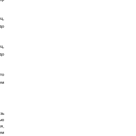
ц,
до
ц,
до
то
ем
зь
ью
я,
ем