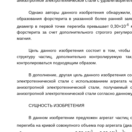
анизотропной электротехнической стали с удовлетворител
Однако авторы данного изобретения обнаружили, 
образования форстерита в указанной более ранней заяв
-6
диаметр в первой точке перегиба превышает 0,30×10
м
форстерита за счет дополнительного строгого регулиро
магния.
Цель данного изобретения состоит в том, чтобы
структуру частиц, дополнительно контролируемую та
контролироваться подходящим образом.
В дополнение, другая цель данного изобретения со
электротехнической стали с использованием агрегата 
анизотропной электротехнической стали, получаемый 
анизотропной электротехнической стали согласно данном
СУЩНОСТЬ ИЗОБРЕТЕНИЯ
В данном изобретении предложен агрегат частиц о
перегиба на кривой совокупного объема пор агрегата (диа
-3
-3
3