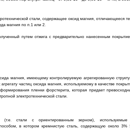
ктротехнической стали, содержащее оксид магния, отличающееся те
ида магния по п.1 или 2.
полученный путем отжига с предварительно нанесенным покрытие
оксида магния, имеющему контролируемую агрегированную структу
 агрегату частиц оксида магния, используемому в качестве покрыт
я формирования пленки форстерита, которая придает превосходн
тропной электротехнической стали.
ли (т.е. стали с ориентированным зерном), используемые
пособом, в котором кремнистую сталь, содержащую около 3% S