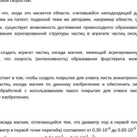
ьной скоростью.
что, когда это касается области, считавшейся неподходящей д
ке на патент, поданной теми же авторами, например области, г
, существует возможность достижения превосходного образован
вания агрегированной структуры частиц в агрегате частиц окси
 создать агрегат частиц оксида магния, имеющий агрегированн
к, что скорость (интенсивность) образования форстерита мож
стоит в том, чтобы создать покрытие для отжига листа анизотропн
частиц оксида магния по данному изобретению и обеспечить ли
обработкой с использованием такого покрытия для отжига лис
у изобретению.
ксида магния, отличающийся тем, что диаметр пор в первой точ
-6
-6
метр в первой точке перегиба) составляет от 0,30·10
до 0,60·10
-3
-3
3