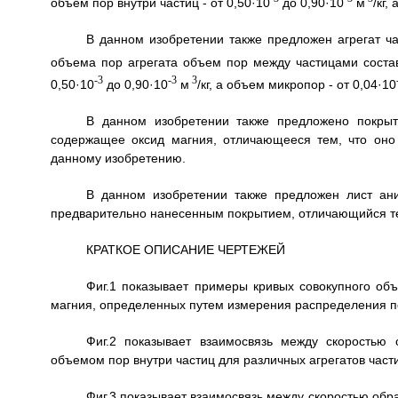
объем пор внутри частиц - от 0,50·10
до 0,90·10
м
/кг,
В данном изобретении также предложен агрегат ча
объема пор агрегата объем пор между частицами состав
-3
-3
3
0,50·10
до 0,90·10
м
/кг, а объем микропор - от 0,04·10
В данном изобретении также предложено покрыти
содержащее оксид магния, отличающееся тем, что оно 
данному изобретению.
В данном изобретении также предложен лист ани
предварительно нанесенным покрытием, отличающийся тем
КРАТКОЕ ОПИСАНИЕ ЧЕРТЕЖЕЙ
Фиг.1 показывает примеры кривых совокупного объ
магния, определенных путем измерения распределения п
Фиг.2 показывает взаимосвязь между скоростью
объемом пор внутри частиц для различных агрегатов част
Фиг.3 показывает взаимосвязь между скоростью об