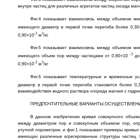
внутри частиц для различных агрегатов частиц оксида маг
Фиг.4 показывает взаимосвязь между объемом мик
имеющего диаметр в первой точке перегиба более 0,30
-3
3
0,90×10
м
/кг.
Фиг.5 показывает взаимосвязь между объемом мик
-3
имеющего объем пор между частицами от 0,80×10
до
-3
3
0,90×10
м
/кг.
Фиг.6 показывает температурные и временные ус
диаметр в первой точке перегиба становится более 0,
взаимодействия водного раствора хлорида магния с гидро
ПРЕДПОЧТИТЕЛЬНЫЕ ВАРИАНТЫ ОСУЩЕСТВЛЕН
В данном изобретении кривая совокупного объема
между диаметром пор и совокупным объемом пор, оп
ртутной порометрии, и фиг.1 показывает примеры кривых 
имеющих различные агрегированные структуры частиц. 