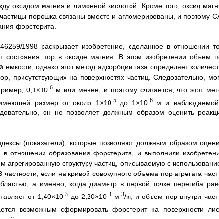
ду оксидом магния и лимонной кислотой. Кроме того, оксид магн
ые частицы порошка связаны вместе и агломерированы, и поэтому С
ания форстерита.
46259/1998 раскрывает изобретение, сделанное в отношении то
от состояния пор в оксиде магния. В этом изобретении объем п
й емкости, однако этот метод адсорбции газа определяет количест
ор, присутствующих на поверхностях частиц. Следовательно, мог
-6
пример, 0,1×10
м или менее, и поэтому считается, что этот мет
-5
-6
, имеющей размер от около 1×10
до 1×10
м и наблюдаемой
ледовательно, он не позволяет должным образом оценить реакц
ндексы (показатели), которые позволяют должным образом оцени
я в отношении образования форстерита, и выполнили изобретени
м агрегированную структуру частиц, описываемую с использовани
 частности, если на кривой совокупного объема пор агрегата част
бластью, а именно, когда диаметр в первой точке перегиба рав
-3
-3
3
тавляет от 1,40×10
до 2,20×10
м
/кг, и объем пор внутри час
ывается возможным сформировать форстерит на поверхности лис