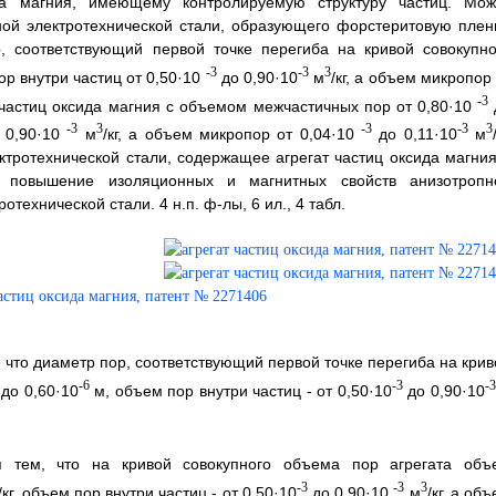
да магния, имеющему контролируемую структуру частиц. Мож
ной электротехнической стали, образующего форстеритовую пленк
, соответствующий первой точке перегиба на кривой совокупно
-3
-3
3
р внутри частиц от 0,50·10
до 0,90·10
м
/кг, а объем микропор
-3
т частиц оксида магния с объемом межчастичных пор от 0,80·10
-3
3
-3
-3
3
 0,90·10
м
/кг, а объем микропор от 0,04·10
до 0,11·10
м
ктротехнической стали, содержащее агрегат частиц оксида магния
я повышение изоляционных и магнитных свойств анизотропн
ротехнической стали. 4 н.п. ф-лы, 6 ил., 4 табл.
, что диаметр пор, соответствующий первой точке перегиба на крив
-6
-3
-3
до 0,60·10
м, объем пор внутри частиц - от 0,50·10
до 0,90·10
я тем, что на кривой совокупного объема пор агрегата объ
-3
-3
3
/кг, объем пор внутри частиц - от 0,50·10
до 0,90·10
м
/кг, а об