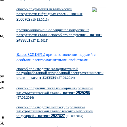
способ покрывания металлической
поверхности гибридным слоем
- патент
м,
2500702
(10.12.2013)
противокоррозионное защитное покрытие на
поверхности стали и способ его получения
- патент
м,
2499851
(27.11.2013)
Класс C21D8/12
при изготовлении изделий с
особыми электромагнитными свойствами
способ производства холоднокатаной
полуобработанной легированной электротехнической
ру
стали
- патент 2529326
(27.09.2014)
ия
ые
способ получения листа из неориентированной
электротехнической стали
- патент 2529258
(27.09.2014)
способ производства нетекстурированной
электротехнической стали с высокой магнитной
индукцией
- патент 2527827
(10.09.2014)
 в
i,