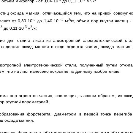
 а объем микропор - от 0,04·10
до 0,11·10
м
/кг.
стиц оксида магния, отличающийся тем, что на кривой совокупно
-3
-3
3
ляет от 0,80·10
до 1,40·10
м
/кг, объем пор внутри частиц -
-3
-3
3
до 0,11·10
м
/кг.
е для отжига листа из анизотропной электротехнической стал
содержит оксид магния в виде агрегата частиц оксида магния 
зотропной электротехнической стали, полученный путем отжига
, что на лист нанесено покрытие по данному изобретению.
ема пор агрегатов частиц, состоящих, главным образом, из окси
ор ртутной порометрией.
 образования форстерита, диаметром в первой точке перегиба
иц оксида магния.
разования форстерита, объемом пор между частицами и объемом п