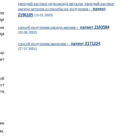
твердый раствор гидроксида металла, твердый раствор
оксида металла и способы их получения
- патент
ля
2196105
(10.01.2003)
де
ия
способ получения оксида магния
- патент 2183584
(20.06.2002)
да
способ получения магнезии
- патент 2171224
(27.07.2001)
ую
ет
ой
ст
та
ке
м,