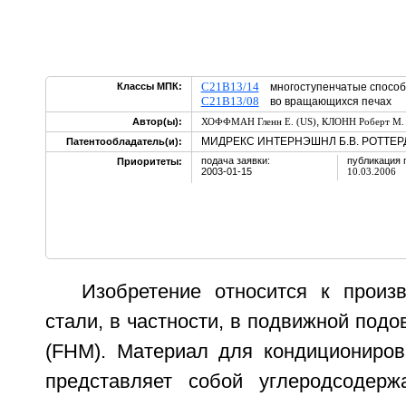
C21B13/14
Классы МПК:
многоступенчатые спос
C21B13/08
во вращающихся печах
,
Автор(ы):
ХОФФМАН Гленн Е. (US)
КЛОНН Роберт М. 
МИДРЕКС ИНТЕРНЭШНЛ Б.В. РОТТЕР
Патентообладатель(и):
подача заявки:
публикация 
Приоритеты:
2003-01-15
10.03.2006
Изобретение относится к произ
стали, в частности, в подвижной подо
(FHM). Материал для кондициониров
представляет собой углеродсодер