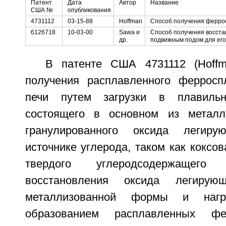
Патент
Дата
Автор
Название
США №
опубликования
4731112
03-15-88
Hoffman
Способ получения ферро
6126718
10-03-00
Sawa и
Способ получения восста
др.
подвижным подом для его
В патенте США 4731112 (Hoffm
получения расплавленного ферросп
печи путем загрузки в плавильн
состоящего в основном из металли
гранулированного оксида легир
источнике углерода, таком как коксов
твердого углеродсодержащег
восстановления оксида легиру
металлизованной формы и наг
образованием расплавленных фе