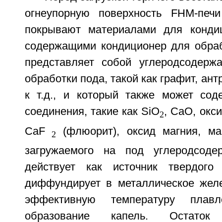
огнеупорную поверхность FHM-печи
покрывают материалами для кондиц
содержащими кондиционер для обраб
представляет собой углеродсодерж
обработки пода, такой как графит, ант
к т.д., и который также может сод
соединения, такие как SiO
, СаО, окс
2
CaF
(флюорит), оксид магния, маг
2
загружаемого на под углеродсоде
действует как источник твердого 
диффундирует в металлическое желе
эффективную температуру плав
образование капель. Остато