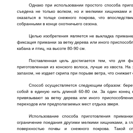
Однако при использовании простого способа приг
съедена не только волком, но и мелкими хищниками и
оказаться в толще снежного покрова, что впоследстви
собранными в конце охотничьего сезона.
Целью изобретения является не выкладка приманки
фиксация приманки за ветку дерева или иного приспособ
кабана и птиц, на высоте 80-90 см.
Поставленная цель достигается тем, что для фи
приготовленная из конского волоса, лучше из хвоста. На
запахом, не издает скрипа при порыве ветра, что снижает
Способ осуществляется следующим образом: берет
собой в единую нить длиной 60-80 см. За один конец 
привязывают за ветку дерева или иного приспособлени
переходов или предполагаемых мест отдыха зверя.
Использование способа приготовления приманки
ограничение поедания другими мелкими хищниками, а гла
поверхностью почвы и снежного покрова. Такой спо