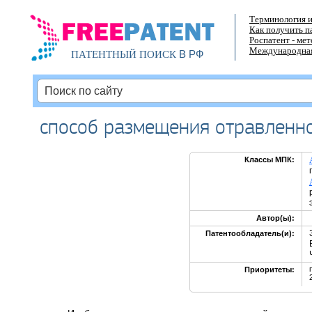
Терминология и
Как получить п
Роспатент - ме
Международная
В РФ
ПАТЕНТНЫЙ ПОИСК
способ размещения отравленно
Классы МПК:
Автор(ы):
Патентообладатель(и):
Приоритеты: