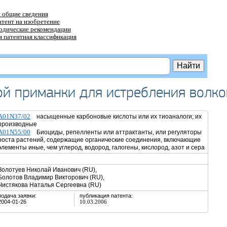
 общие сведения
атент на изобретение
тодические рекомендации
 патентная классификация
й приманки для истребления волко
A01N37/02
насыщенные карбоновые кислоты или их тиоаналоги; их
производные
A01N55/00
Биоциды, репелленты или аттрактанты, или регуляторы
роста растений, содержащие органические соединения, включающие
элементы иные, чем углерод, водород, галогены, кислород, азот и сера
Золотуев Николай Иванович (RU),
Болотов Владимир Викторович (RU),
Чистякова Наталья Сергеевна (RU)
подача заявки:
публикация патента:
2004-01-26
10.03.2006