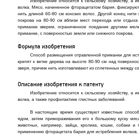
Изобретение относится к сельскому хозяйству, а 
волка. Мясо, начиненное фторацетатом бария, фиксируют
нить длиной 60-80 см конских волос. Другой конец нити
покрова на 80-90 см вблизи мест перехода или отдыха
приманки зверем, ограниченное поедание другими мелк
приманке, с поверхностью земли или снежного покрова.
Формула изобретения
Способ размещения отравленной приманки для ист
крепят к ветке дерева на высоте 80-90 см над поверхно
зверя, причем нить изготавливают из сплетенных между со
Описание изобретения к патенту
Изобретение относится к сельскому хозяйству, а 
волка, а также профилактике глистных заболеваний.
В настоящее время существуют известные способ
ядом, затем примораживания его к большому куску мяса
животных, например, зайца, кролика, кошки, собаки и
применению фторацетата бария для истребления волков, ра