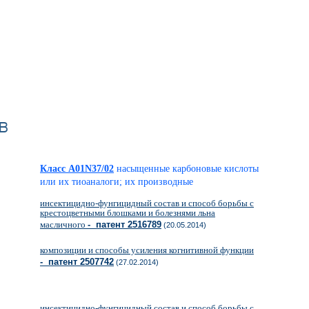
в
Класс A01N37/02
насыщенные карбоновые кислоты
или их тиоаналоги; их производные
инсектицидно-фунгицидный состав и способ борьбы с
крестоцветными блошками и болезнями льна
масличного
- патент 2516789
(20.05.2014)
композиции и способы усиления когнитивной функции
- патент 2507742
(27.02.2014)
инсектицидно-фунгицидный состав и способ борьбы с