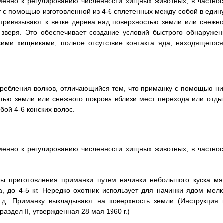
именно к регулированию численности хищных животных, в частнос
 с помощью изготовленной из 4-6 сплетенных между собой в един
 привязывают к ветке дерева над поверхностью земли или снежно
 зверя. Это обеспечивает создание условий быстрого обнаружен
ими хищниками, полное отсутствие контакта яда, находящегося
ребления волков, отличающийся тем, что приманку с помощью ни
стью земли или снежного покрова вблизи мест перехода или отды
бой 4-6 конских волос.
именно к регулированию численности хищных животных, в частнос
ы приготовления приманки путем начинки небольшого куска мя
, до 4-5 кг. Нередко охотник использует для начинки ядом мелк
 т.д. Приманку выкладывают на поверхность земли (Инструкция 
здел II, утвержденная 28 мая 1960 г.)