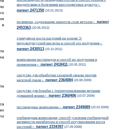
ти
вредителями и болезнями крестоцветных культур
-
ую
патент 2471350
(10.01.2013)
го
ия
полимеры, содержащие наногель соли металла
- патент
 в
2453363
(20.06.2012)
стимулятор роста растений на основе 3-
индолилуксусной кислоты и способ его получения
-
патент 2430513
(10.10.2011)
ти
ха
композиции пестицидов и способ их получения и
применения
- патент 2418411
(20.05.2011)
средство для обработки сахарной свеклы против
кагатной гнили
- патент 2364084
(20.08.2009)
ти
средство для борьбы с территориальными метками
домашней кошки
- патент 2360406
(10.07.2009)
са
пестицидные композиции
- патент 2349089
(20.03.2009)
их
по
гербицидная композиция, способ усиления гербицидной
активности ингибитора и способ регулирования роста
растений
- патент 2334397
(27.09.2008)