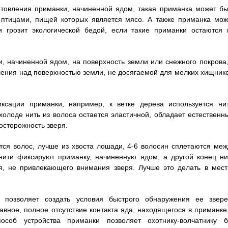
отовления приманки, начиненной ядом, такая приманка может бы
 птицами, пищей которых является мясо. А также приманка мож
и грозит экологической бедой, если такие приманки остаются 
, начиненной ядом, на поверхность земли или снежного покрова,
ления над поверхностью земли, не досягаемой для мелких хищнико
ксации приманки, например, к ветке дерева используется нит
 холоде нить из волоса остается эластичной, обладает естественн
 осторожность зверя.
ся волос, лучше из хвоста лошади, 4-6 волосин сплетаются меж
нити фиксируют приманку, начиненную ядом, а другой конец ни
я, не привлекающего внимания зверя. Лучше это делать в мест
 позволяет создать условия быстрого обнаружения ее звере
вное, полное отсутствие контакта яда, находящегося в приманке,
соб устройства приманки позволяет охотнику-волчатнику б