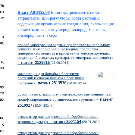
ть
ет
Класс A01N55/00
Биоциды, репелленты или
не
аттрактанты, или регуляторы роста растений,
содержащие органические соединения, включающие
элементы иные, чем углерод, водород, галогены,
кислород, азот и сера
 а
в,
способ консервации водных препаратов минеральных
веществ, консервированные водные препараты
минеральных веществ и применение консервирующих
соединений в водных препаратах минеральных веществ
ь,
- патент 2529816
(27.09.2014)
ым
композиция для борьбы с болезнями
растений и способ борьбы с болезнями
растений
- патент 2513536
(20.04.2014)
ду
ти
устойчивые к гидролизу трисилоксановые ионные пав,
ах
модифицированные органическими группами
- патент
2510917
(10.04.2014)
стимулятор для предпосевной обработки семян
м,
зерновых культур
- патент 2504154
(20.01.2014)
 с
ез
стимулятор для предпосевной обработки семян