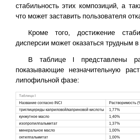
стабильность этих композиций, а та
что может заставить пользователя отка
Кроме того, достижение стаби
дисперсии может оказаться трудным в
В таблице I представлены ра
показывающие незначительную рас
липофильной фазе:
Таблица I
Название согласно INCI
Растворимость (%
триглицериды каприловой/каприновой кислоты
1,77%
кунжутное масло
1,40%
изопропилпальмитат
1,37%
минеральное масло
1,00%
октилпальмитат
1,00%