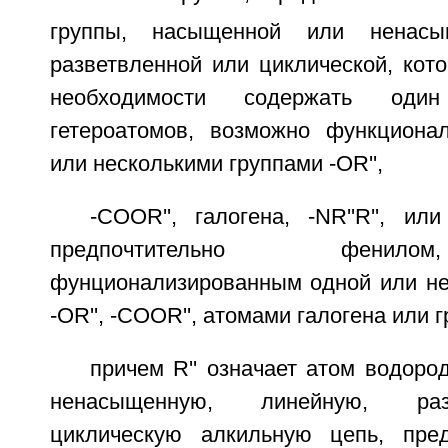
группы, насыщенной или ненасыщ
разветвленной или циклической, кот
необходимости содержать оди
гетероатомов, возможно функциона
или несколькими группами -OR'',
-COOR'', галогена, -NR''R'', ил
предпочтительно фенил
фунционализированным одной или не
-OR'', -COOR'', атомами галогена или г
причем R'' означает атом водор
ненасыщенную, линейную, ра
циклическую алкильную цепь, пред