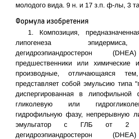
молодого вида. 9 н. и 17 з.п. ф-лы, 3 т
Формула изобретения
1. Композиция, предназначенн
липогенеза эпидермиса
дегидроэпиандростерон (D
предшественники или химические и
производные, отличающаяся тем
представляет собой эмульсию типа "
диспергированная в липофильной 
гликолевую или гидрогликол
гидрофильную фазу, непрерывную л
эмульгатор с ГЛБ от 2 
дегидроэпиандростерон (D