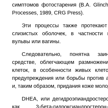
симптомов фотостарения (B.A. Glinchr
Processes, 1989, CRG Press).
Эти процессы также протекают
слизистых оболочек, в частности
вульвы или вагины.
Следовательно, понятна заин
средстве, облегчающем размножен
клеток, в особенности живых клет
предупреждения или борьбы против 
и, таким образом, придания коже моло
DHEA, или дегидроэпиандростеро
как 3-бета-гидроксиандростеро