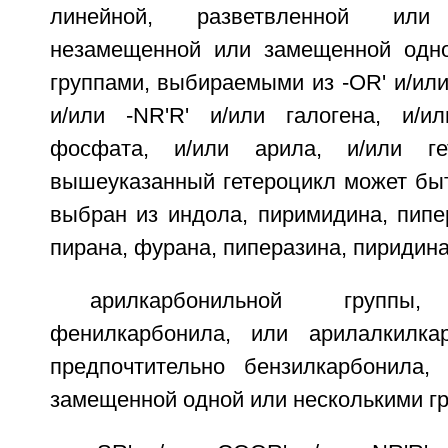
линейной, разветвленной ил
незамещенной или замещенной одно
группами, выбираемыми из -OR' и/или 
и/или -NR'R' и/или галогена, и/и
фосфата, и/или арила, и/или ге
вышеуказанный гетероцикл может бы
выбран из индола, пиримидина, пипе
пирана, фурана, пиперазина, пиридина
арилкарбонильной группы, 
фенилкарбонила, или арилалкилкар
предпочтительно бензилкарбонила,
замещенной одной или несколькими гр