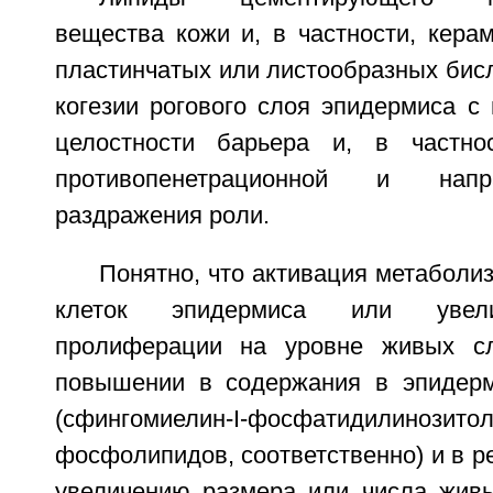
вещества кожи и, в частности, кера
пластинчатых или листообразных бис
когезии рогового слоя эпидермиса с
целостности барьера и, в частнос
противопенетрационной и напр
раздражения роли.
Понятно, что активация метаболи
клеток эпидермиса или увели
пролиферации на уровне живых с
повышении в содержания в эпидер
(сфингомиелин-I-фосфатидилинозит
фосфолипидов, соответственно) и в ре
увеличению размера или числа живых