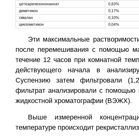
цетеарилизононаноат
0,83%
диметикон
0,17%
сквалан
0,10%
циклометикон
0,04%
Эти максимальные растворимос
после перемешивания с помощью ма
течение 12 часов при комнатной тем
действующего начала в анализиру
Суспензию затем фильтровали (1,2
фильтрат анализировали с помощью
жидкостной хроматографии (ВЭЖХ).
Выше измеренной концентрац
температуре происходит рекристалли