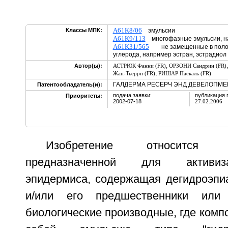
A61K8/06
Классы МПК:
эмульсии
A61K9/113
многофазные эмульсии, на
A61K31/565
не замещенные в полож
углерода, например эстран, эстрадиол
,
Автор(ы):
АСТРЮК Фанни (FR)
ОРЗОНИ Сандрин (FR)
,
Жан-Тьерри (FR)
РИШАР Паскаль (FR)
ГАЛДЕРМА РЕСЕРЧ ЭНД ДЕВЕЛОПМЕНТ,
Патентообладатель(и):
подача заявки:
публикация 
Приоритеты:
2002-07-18
27.02.2006
Изобретение относится 
предназначенной для активиз
эпидермиса, содержащая дегидроэпи
и/или его предшественники или 
биологические производные, где комп