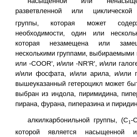
насыщенной или ненасыще
разветвленной или циклической
группы, которая может соде
необходимости, один или несколь
которая незамещена или зам
несколькими группами, выбираемыми из
или -COOR', и/или -NR'R', и/или галог
и/или фосфата, и/или арила, и/или 
вышеуказанный гетероцикл может бы
выбран из индола, пиримидина, пипе
пирана, фурана, пиперазина и пиридин
алкилкарбонильной группы, (С
-
1
которой является насыщенной и