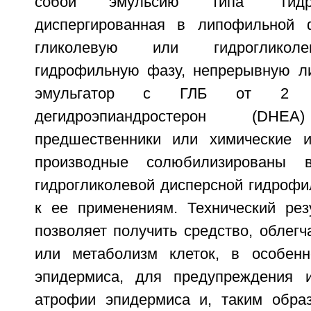
собой эмульсию типа "гидр
диспергированная в липофильной 
гликолевую или гидрогликол
гидрофильную фазу, непрерывную л
эмульгатор с ГЛБ от 2 
дегидроэпиандростерон (D
предшественники или химические и
производные солюбилизированы 
гидрогликолевой дисперсной гидрофи
к ее применениям. Технический резу
позволяет получить средство, облег
или метаболизм клеток, в особенн
эпидермиса, для предупреждения 
атрофии эпидермиса и, таким обра