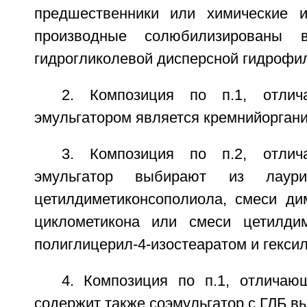
предшественники или химические и
производные солюбилизированы 
гидрогликолевой дисперсной гидрофи
2. Композиция по п.1, отлич
эмульгатором является кремнийоргани
3. Композиция по п.2, отлич
эмульгатор выбирают из лаурилм
цетилдиметиконсополиола, смеси ди
циклометикона или смеси цетилдим
полиглицерил-4-изостеаратом и гекси
4. Композиция по п.1, отличаю
содержит также соэмульгатор с ГЛБ в