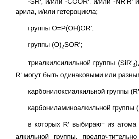
-SR', и/или -COOR', и/или -NR'R' и
арила, и/или гетероцикла;
группы O=Р(ОН)OR';
группы (O)
SOR';
2
триалкилсилильной группы (SiR'
)
3
R' могут быть одинаковыми или разны
карбонилоксиалкильной группы (R
карбониламиноалкильной группы 
в которых R' выбирают из атома 
алкильной группы, предпочтительно