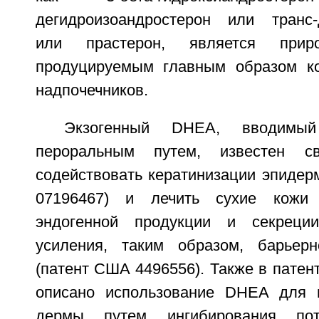
дегидроизоандростерон или транс-
или прастерон, является прир
продуцируемым главным образом к
надпочечников.
Экзогенный DHEA, вводимы
пероральным путем, известен св
содействовать кератинизации эпидер
07196467) и лечить сухие кожи
эндогенной продукции и секреци
усиления, таким образом, барьер
(патент США 4496556). Также в пате
описано использование DHEA для 
дермы путем ингибирования по