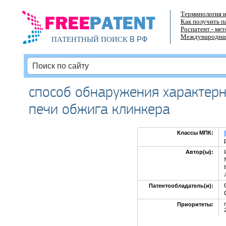
Терминология и
Как получить п
Роспатент - ме
Международная
В РФ
ПАТЕНТНЫЙ ПОИСК
способ обнаружения характер
печи обжига клинкера
Классы МПК:
Автор(ы):
Патентообладатель(и):
Приоритеты: