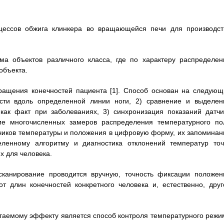
оцессов обжига клинкера во вращающейся печи для производст
ма объектов различного класса, где по характеру распределен
объекта.
ращения конечностей пациента [1]. Способ основан на следующ
ости вдоль определенной линии ноги, 2) сравнение и выделен
как факт при заболеваниях, 3) синхронизация показаний датчи
ние многочисленных замеров распределения температурного по
тчиков температуры и положения в цифровую форму, их запоминан
еленному алгоритму и диагностика отклонений температур точ
х для человека.
 сканирование проводится вручную, точность фиксации положен
т длин конечностей конкретного человека и, естественно, друг
игаемому эффекту является способ контроля температурного режи