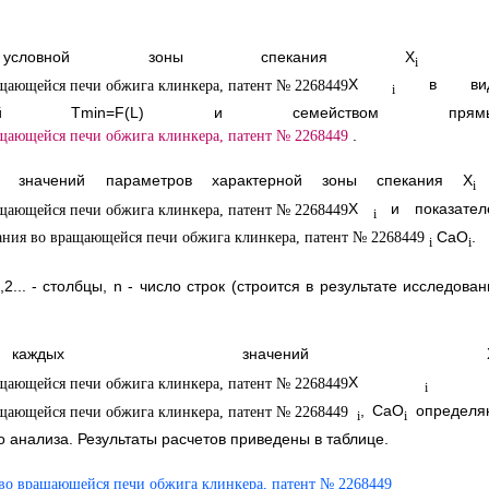
условной зоны спекания X
i
Х
в вид
i
кривой Tmin=F(L) и семейством прям
.
 значений параметров характерной зоны спекания X
i
X
и показател
i
CaO
.
i
i
.. - столбцы, n - число строк (строится в результате исследован
дых значений 
Х
i
, CaO
определя
i
i
анализа. Результаты расчетов приведены в таблице.