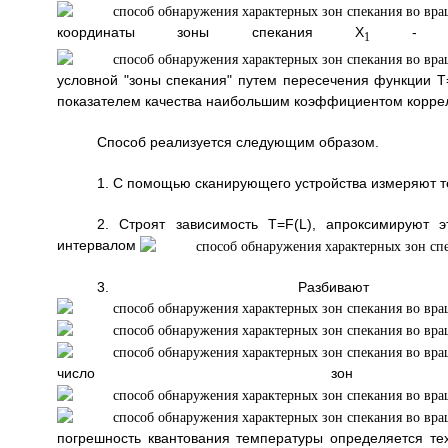
координаты зоны спекания X
- как
1
условной "зоны спекания" путем пересечения функции Т
показателем качества наибольшим коэффициентом корре
Способ реализуется следующим образом.
1. С помощью сканирующего устройства измеряют 
2. Строят зависимость T=F(L), апроксимируют 
интервалом
3. Разбивают те
число зон 
погрешность квантования температуры определяется те