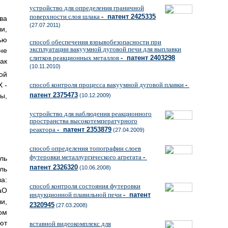
устройство для определения граничной
поверхности слоя шлака
- патент 2425335
ва
(27.07.2011)
и,
ью
способ обеспечения взрывобезопасности при
эксплуатации вакуумной дуговой печи для выплавки
не
слитков реакционных металлов
- патент 2403298
ак
(10.11.2010)
ой
Х -
способ контроля процесса вакуумной дуговой плавки
-
патент 2375473
ы,
(10.12.2009)
устройство для наблюдения реакционного
пространства высокотемпературного
реактора
- патент 2353879
(27.04.2009)
способ определения топографии слоев
футеровки металлургического агрегата
-
ль
патент 2326320
(10.06.2008)
ль
:
способ контроля состояния футеровки
аО
индукционной плавильной печи
- патент
и,
2320945
(27.03.2008)
ом
ют
вставной видеокомплекс для