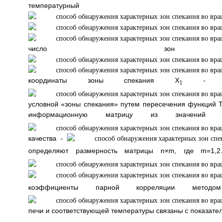
температур
число зон 
координаты зоны спекания Х
- как
1
условной «зоны спекания» путем пересечения функций 
информационную матрицу из значений 
качества -
определяют размерность матрицы n×m, где m=1,2
коэффициенты парной корреляции методо
печи и соответствующей температуры связаны с показат