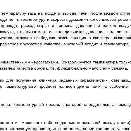
 температуру газа на входе и выходе печи, после каждой ступе
оде печи; температуру и скорость движения колосниковой решетк
привода; расход сырья и топлива; давление и расход воздух
воздуха, отсасываемого из холодильника; давление под решетк
ачества, включая свободную окись кальция в клинкере; вычисля
аметров показателя качества, в который входит и температура 
существенными недостатками. Контролируется температура только
зателем качества обжига, т.е. функционально мало с ним связана.
 для получения клинкера заданных характеристик, отвечающ
ие температурного профиля на всей длине печи, а особенно 
 печи, температурный профиль которой определялся с помощ
остоял из месячного набора данных нормальной эксплуатации)
го анализа установлено, что при определении координат условн