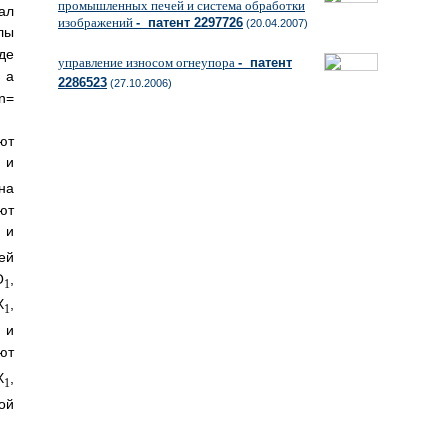
промышленных печей и система обработки
л
изображений
- патент 2297726
(20.04.2007)
лы
е
управление износом огнеупора
- патент
 а
2286523
(27.10.2006)
=
ют
 и
на
ют
и
ей
О
,
1
Х
,
1
и
ют
Х
,
1
ой