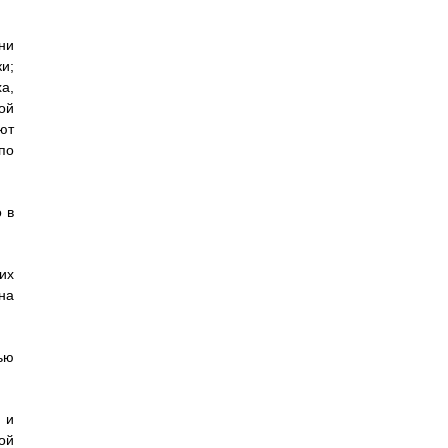
ни
и;
а,
ой
ют
по
 в
их
на
ью
 и
ой