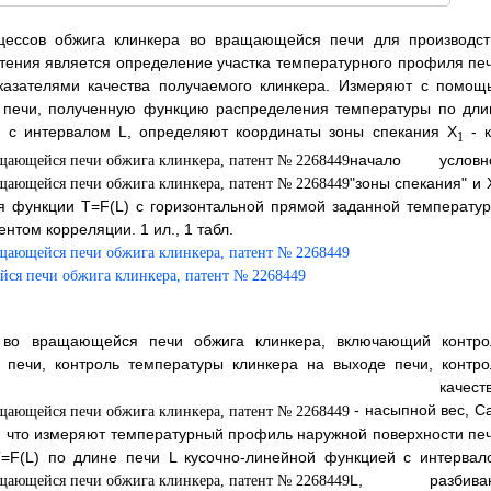
оцессов обжига клинкера во вращающейся печи для производст
тения является определение участка температурного профиля печ
казателями качества получаемого клинкера. Измеряют с помощ
 печи, полученную функцию распределения температуры по дли
й с интервалом
L, определяют координаты зоны спекания X
- к
1
начало условн
"зоны спекания" и
я функции Т=F(L) с горизонтальной прямой заданной температур
том корреляции. 1 ил., 1 табл.
 во вращающейся печи обжига клинкера, включающий контро
 печи, контроль температуры клинкера на выходе печи, контро
ей качества
- насыпной вес, С
м, что измеряют температурный профиль наружной поверхности печ
=F(L) по длине печи L кусочно-линейной функцией с интервал
L, разбива