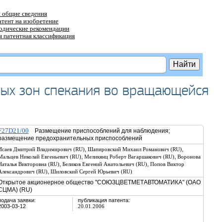
 общие сведения
атент на изобретение
тодические рекомендации
 патентная классификация
ных зон спекания во вращающейся
F27D21/00
Размещение приспособлений для наблюдения;
размещение предохранительных приспособлений
,
,
Исаев Дмитрий Владимирович (RU)
Шапировский Михаил Романович (RU)
,
,
Мальцев Николай Евгеньевич (RU)
Меликянц Роберт Вагаршакович (RU)
Воронова
,
,
Наталья Викторовна (RU)
Беликов Евгений Анатольевич (RU)
Попов Виктор
,
Александрович (RU)
Шиловский Сергей Юрьевич (RU)
Открытое акционерное общество "СОЮЗЦВЕТМЕТАВТОМАТИКА" (ОАО
СЦМА) (RU)
подача заявки:
публикация патента:
2003-03-12
20.01.2006