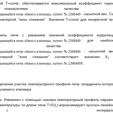
ой T=const, обеспечивается максимальный коэффициент парн
оказателями качества 
- насыпной вес, С
актерной "зоны спекания". Значение T=const для конкретной пе
филь печи с указанием значений коэффициента корреляц
для наибол
зателя качества 
- насыпной вес
ктерной "зоне спекания" соответствуют значения X
1
Х.
деление участка температурного профиля печи, координаты которо
учаемого клинкера.
ом. Измеряют с помощью сканера температурный профиль наружн
емпературы по длине печи T=F(L) апроксимируют кусочно-линейн
с интервало