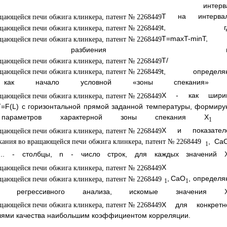
ный интерва
T на интерва
t, гд
Т=maxT-minT,
разбиения n
T/
t, определя
 начало условной «зоны спекания»
Х - как шири
Т=F(L) с горизонтальной прямой заданной температуры, формиру
параметров характерной зоны спекания Х
1
Х и показател
, Са
1
... - столбцы, n - число строк, для каждых значений 
Х 
,
СаО
, определя
1
1
м регрессивного анализа, искомые значения 
Х для конкретн
елями качества наибольшим коэффициентом корреляции.