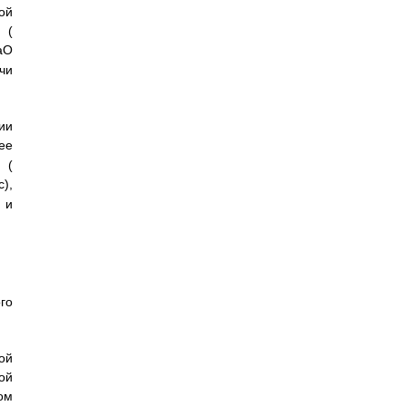
ой
(
аО
чи
ии
ее
(
),
и
го
ой
ой
м