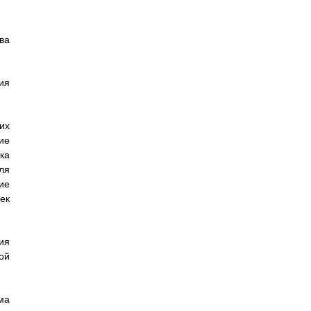
ва
ия
их
ие
ка
ля
ие
ек
ия
ой
ма