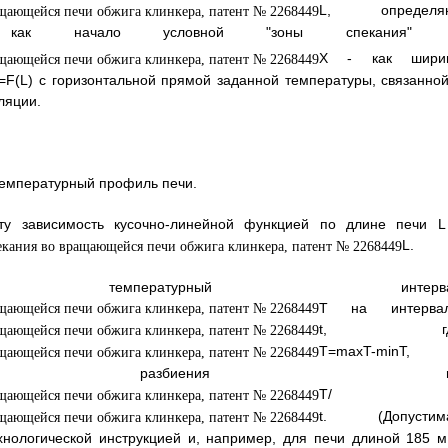
L, определя
 начало условной "зоны спекания"
Х - как шири
=F(L) с горизонтальной прямой заданной температуры, связанной
ляции.
температурный профиль печи.
эту зависимость кусочно-линейной функцией по длине печи L
L.
мпературный интерва
T на интерва
t, гд
Т=maxT-minT,
разбиения n
Т/
t. (Допустим
хнологической инструкцией и, например, для печи длиной 185 м