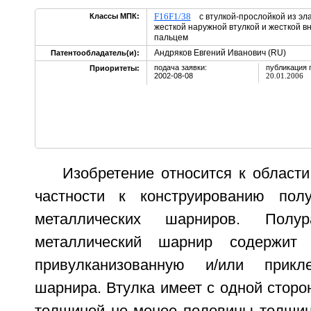
F16F1/38
Классы МПК:
с втулкой-прослойкой из эл
жесткой наружной втулкой и жесткой в
пальцем
Андряков Евгений Иванович (RU)
Патентообладатель(и):
подача заявки:
публикация 
Приоритеты:
2002-08-08
20.01.2006
Изобретение относится к област
частности к конструированию полу
металлических шарниров. Полур
металлический шарнир содержит 
привулканизованную и/или прик
шарнира. Втулка имеет с одной сторо