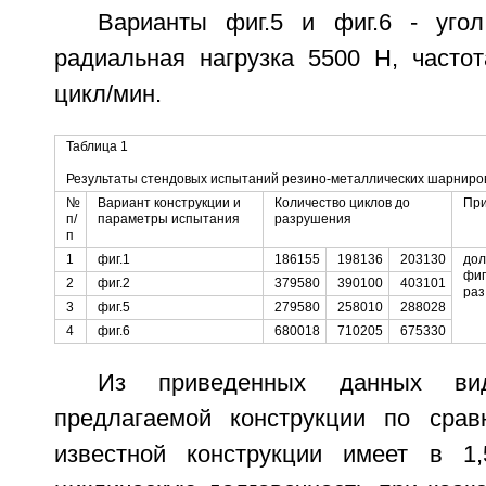
Варианты фиг.5 и фиг.6 - угол
радиальная нагрузка 5500 Н, частот
цикл/мин.
Таблица 1
Результаты стендовых испытаний резино-металлических шарниро
№
Вариант конструкции и
Количество циклов до
Пр
п/
параметры испытания
разрушения
п
1
фиг.1
186155
198136
203130
дол
фиг
2
фиг.2
379580
390100
403101
раз
3
фиг.5
279580
258010
288028
4
фиг.6
680018
710205
675330
Из приведенных данных ви
предлагаемой конструкции по сра
известной конструкции имеет в 1,