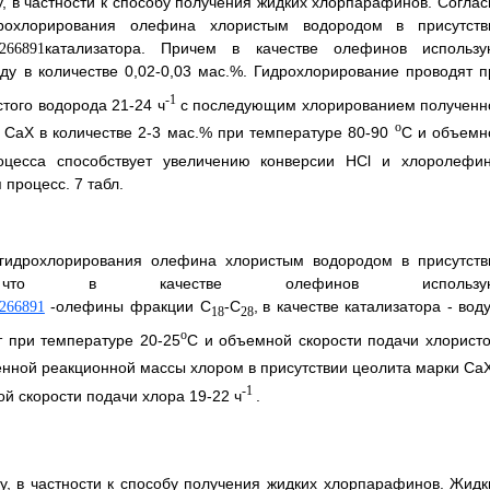
, в частности к способу получения жидких хлорпарафинов. Соглас
рохлорирования олефина хлористым водородом в присутств
катализатора. Причем в качестве олефинов использу
оду в количестве 0,02-0,03 мас.%. Гидрохлорирование проводят п
-1
того водорода 21-24 ч
с последующим хлорированием полученн
о
 СаХ в количестве 2-3 мас.% при температуре 80-90
С и объемн
оцесса способствует увеличению конверсии HCl и хлоролефин
процесс. 7 табл.
гидрохлорирования олефина хлористым водородом в присутств
, что в качестве олефинов использу
-олефины фракции С
-С
,
в качестве катализатора - вод
18
28
о
т при температуре 20-25
С и объемной скорости подачи хлористо
ной реакционной массы хлором в присутствии цеолита марки СаХ
-1
й скорости подачи хлора 19-22 ч
.
у, в частности к способу получения жидких хлорпарафинов. Жидк