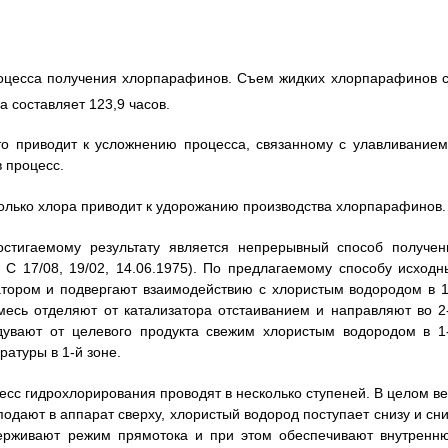
роцесса получения хлорпарафинов. Съем жидких хлорпарафинов с
а составляет 123,9 часов.
то приводит к усложнению процесса, связанному с улавливанием
 процесс.
только хлора приводит к удорожанию производства хлорпарафинов.
остигаемому результату является непрерывный способ получен
 С 17/08, 19/02, 14.06.1975). По предлагаемому способу исходн
тором и подвергают взаимодействию с хлористым водородом в 1
месь отделяют от катализатора отстаиванием и направляют во 2
дувают от целевого продукта свежим хлористым водородом в 1
атуры в 1-й зоне.
цесс гидрохлорирования проводят в несколько ступеней. В целом ве
одают в аппарат сверху, хлористый водород поступает снизу и сни
ддерживают режим прямотока и при этом обеспечивают внутренн