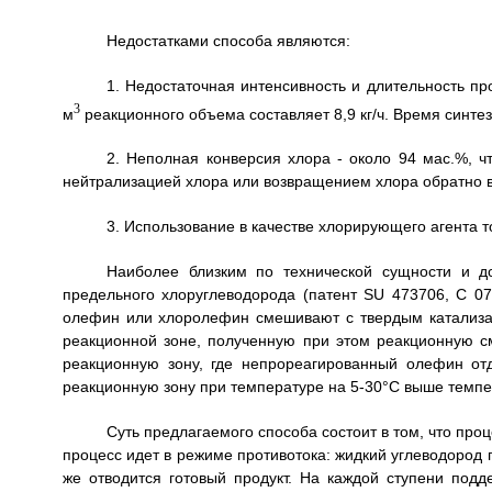
Недостатками способа являются:
1. Недостаточная интенсивность и длительность п
3
м
реакционного объема составляет 8,9 кг/ч. Время синтез
2. Неполная конверсия хлора - около 94 мас.%, ч
нейтрализацией хлора или возвращением хлора обратно в
3. Использование в качестве хлорирующего агента 
Наиболее близким по технической сущности и д
предельного хлоруглеводорода (патент SU 473706, С 07
олефин или хлоролефин смешивают с твердым катализа
реакционной зоне, полученную при этом реакционную с
реакционную зону, где непрореагированный олефин от
реакционную зону при температуре на 5-30°С выше темпер
Суть предлагаемого способа состоит в том, что про
процесс идет в режиме противотока: жидкий углеводород п
же отводится готовый продукт. На каждой ступени по