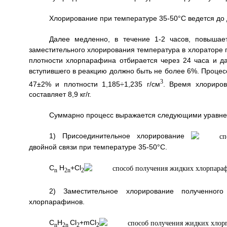
Хлорирование при температуре 35-50°С ведется до 
Далее медленно, в течение 1-2 часов, повышае
заместительного хлорирования температура в хлораторе 
плотности хлорпарафина отбирается через 24 часа и да
вступившего в реакцию должно быть не более 6%. Процес
3
47±2% и плотности 1,185÷1,235 г/см
. Время хлориров
составляет 8,9 кг/г.
Суммарно процесс выражается следующими уравне
1) Присоединительное хлорирование
двойной связи при температуре 35-50°С.
C
H
+Cl
n
2n
2
2) Заместительное хлорирование полученног
хлорпарафинов.
C
H
Cl
+mCl
n
2n
2
2