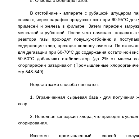
5. Очистка отходящих газов.
В отстойнике - аппарате с рубашкой штуцером па
сливают, через парафин продувают азот при 90-95°С для 
примесей и железа в фильтре. Затем парафин загруж
мешалкой и рубашкой. После чего начинают подавать х
реактора газы проходят ловушку-отбойник и поступа
содержащие хлор, проходят колонну очистки. По оконча
для дегазации при 60-70°С до содержания остаточной кис
50-60°С добавляют стабилизатор (до 2% от массы хл
хлорпарафин затаривают (Промышленные хлорорганическ
стр.548-549).
Недостатками способа являются:
1. Ограниченная сырьевая база - для получения
хлор.
2. Неполная конверсия хлора, что приводит к усло
хлорирования.
Известен промышленный способ получ