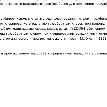
ся в качестве пластификаторов (особенно для поливинилхлорида)
рафинов используются методы хлорирования жидких парафино
ют хлорирование в расплаве газообразным хлором при нагреван
-облучением,
рода газообразным хлором при инициировании реакции химически
о органического и нефтехимического синтеза - М.: Химия, 1981 г
в в промышленном масштабе хлорированием парафина в расплав