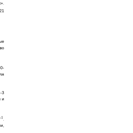
».
21
ые
во
0-
ля
-3
 и
-1
ч
.
и,