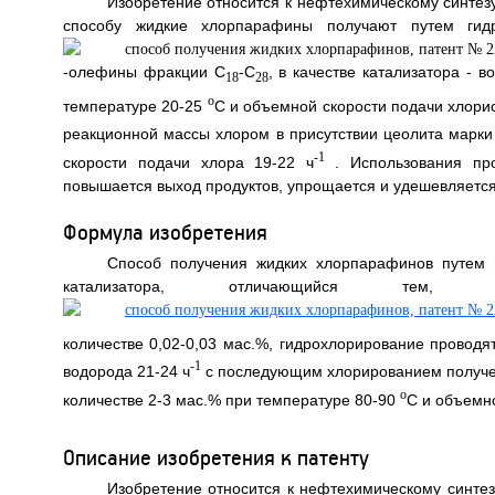
Изобретение относится к нефтехимическому синтезу
способу жидкие хлорпарафины получают путем гид
-олефины фракции С
-С
,
в качестве катализатора - в
18
28
о
температуре 20-25
С и объемной скорости подачи хлорис
реакционной массы хлором в присутствии цеолита марки
-1
скорости подачи хлора 19-22 ч
. Использования пр
повышается выход продуктов, упрощается и удешевляется 
Формула изобретения
Способ получения жидких хлорпарафинов путем 
катализатора, отличающийся тем
количестве 0,02-0,03 мас.%, гидрохлорирование проводя
-1
водорода 21-24 ч
с последующим хлорированием получен
о
количестве 2-3 мас.% при температуре 80-90
С и объемно
Описание изобретения к патенту
Изобретение относится к нефтехимическому синтез