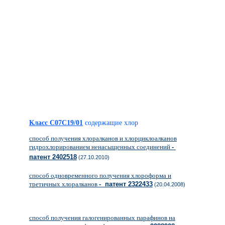
Класс C07C19/01
содержащие хлор
способ получения хлоралканов и хлорциклоалканов
гидрохлорированием ненасыщенных соединений
-
патент 2402518
(27.10.2010)
способ одновременного получения хлороформа и
третичных хлоралканов
- патент 2322433
(20.04.2008)
способ получения галогенированных парафинов на