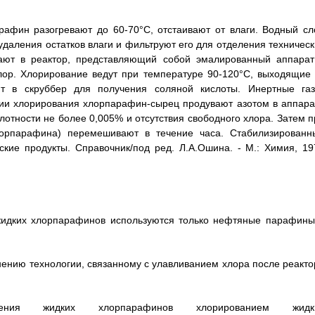
рафин разогревают до 60-70°С, отстаивают от влаги. Водный сл
удаления остатков влаги и фильтруют его для отделения техническ
ают в реактор, представляющий собой эмалированный аппарат
лор. Хлорирование ведут при температуре 90-120°С, выходящие 
ют в скруббер для получения соляной кислоты. Инертные газ
нии хлорирования хлорпарафин-сырец продувают азотом в аппара
лотности не более 0,005% и отсутствия свободного хлора. Затем п
орпарафина) перемешивают в течение часа. Стабилизированн
ие продукты. Справочник/под ред. Л.А.Ошина. - М.: Химия, 19
 жидких хлорпарафинов используются только нефтяные парафины
жнению технологии, связанному с улавливанием хлора после реакто
ения жидких хлорпарафинов хлорированием жидк