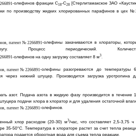
-олефинов фракции C
-С
[Стерлитамакское ЗАО «Каустик
18
28
вки по производству жидких хлорированных парафинов в цех №
-олефины закачиваются в хлораторы, котор
у. Процесс периодический. Количест
3
-олефинов на одну загрузку составляет 8 м
.
-олефины разогреваются до температуры 6
ся через нижний штуцер. Производится загрузка уротропина д
ать азот. Подача азота в жидкую фазу производится в течение 1
туцера подачи хлора в хлоратор и для удаления остаточной влаги
-олефинов.
3
енный хлор расходом (20-30) м
/час, что составляет 2,5-3,75 
е 35-50°С. Температура в хлораторе растет за счет тепла реакци
ратора подается оборотная вода для съема тепла реакции.