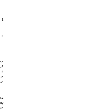
 1
 и
ия
ый
-й
-ю
-ю
сь
зу
юю