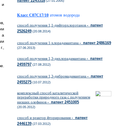
патент 2245318
(27.01.2005)
 и
Класс C07C17/10
атомов водорода
в,
способ получения 1,1-дифторхлорэтанов
- патент
ии
2526249
(20.08.2014)
 а
ми
способ получения 1-хлорадамантана
- патент 2486169
.,
(27.06.2013)
способ получения 1,3-дихлорадамантана
- патент
2459797
(27.08.2012)
е.
способ получения 1,3-дибромадамантана
- патент
2455275
(10.07.2012)
комплексный способ каталитической
переработки природного газа с получением
низших олефинов
- патент 2451005
(20.05.2012)
способ и реактор фторирования
- патент
2446139
(27.03.2012)