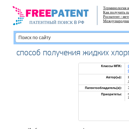
Терминология и
Как получить п
Роспатент - ме
Международная
В РФ
ПАТЕНТНЫЙ ПОИСК
способ получения жидких хло
Классы МПК:
Автор(ы):
Патентообладатель(и):
Приоритеты: