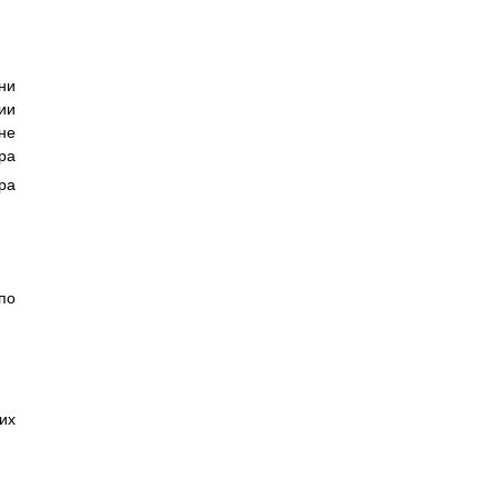
ни
ии
не
ра
ра
по
их