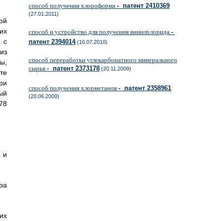
способ получения хлороформа
- патент 2410369
(27.01.2011)
ой
их
способ и устройство для получения винилхлорида
-
 с
патент 2394014
(10.07.2010)
из
способ переработки углекарбонатного минерального
ы,
сырья
- патент 2373178
(20.11.2009)
те
ри
способ получения хлорметанов
- патент 2358961
ый
(20.06.2009)
78
 и
ра
их