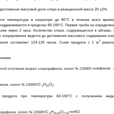
достижения массовой доли хлора в реакционной массе 20 ±2%.
тся температура в хлораторе до 80°С в течение всего време
поддерживается в пределах 80-100°С. Первая проба на определен
лее через 2 часа. Количество хлора, содержащегося в абгазах, 
с хлорирования ведется до достижения массового содержания хло
3
ания составляет 124-125 часов. Съем продукта с 1 м
реакто
ниями.
-олефинов 
C
H
Cl
n
2n
2
о продукта при температуре 60-100°С с получением жидк
C
H
Cl
+mHCl
n
2n-m
2+m