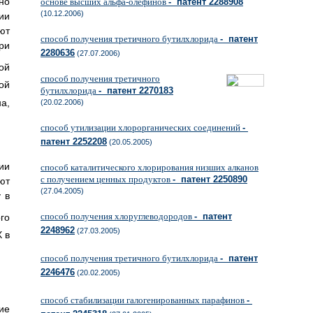
но
основе высших альфа-олефинов
- патент 2288908
(10.12.2006)
ии
ют
способ получения третичного бутилхлорида
- патент
ри
2280636
(27.07.2006)
ой
способ получения третичного
ой
бутилхлорида
- патент 2270183
а,
(20.02.2006)
способ утилизации хлорорганических соединений
-
патент 2252208
(20.05.2005)
ии
способ каталитического хлорирования низших алканов
с получением ценных продуктов
- патент 2250890
ют
(27.04.2005)
у в
способ получения хлоруглеводородов
- патент
го
2248962
(27.03.2005)
 в
способ получения третичного бутилхлорида
- патент
2246476
(20.02.2005)
способ стабилизации галогенированных парафинов
-
ие