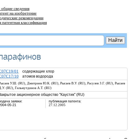
 общие сведения
атент на изобретение
тодические рекомендации
 патентная классификация
рпарафинов
C07C19/01
содержащие хлор
C07C17/10
атомов водорода
,
,
,
,
Рысаев У.Ш. (RU)
Дмитриев Ю.К. (RU)
Рысаев В.У. (RU)
Расулев З.Г. (RU)
Рысаев
,
Д.У. (RU)
Гильмутдинов А.Т. (RU)
Закрытое акционерное общество "Каустик" (RU)
подача заявки:
публикация патента:
2004-05-21
27.12.2005