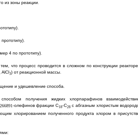
о из зоны реакции.
ототипу).
 прототипу).
мер 4 по прототипу).
 тем, что процесс проводится в сложном по конструкции реакторе
 AlCl
) от реакционной массы.
3
ощение и удешевление способа.
 способом получения жидких хлорпарафинов взаимодействи
-олефинов фракции C
-С
с абгазным хлористым водород
18
28
дующим хлорированием полученного продукта хлором в присутств
ями: