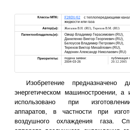
F28D1/02
Классы МПК:
с теплопередающими канала
жидкости или газа
,
Автор(ы):
Жигалов В.Н. (RU)
Терехов В.М. (RU)
Овчар Владимир Герасимович (RU),
Патентообладатель(и):
Даниленко Виктор Георгиевич (RU),
Белоусов Владимир Петрович (RU),
Терехов Виктор Михайлович (RU),
Авдонин Александр Николаевич (RU)
подача заявки:
публикация 
Приоритеты:
2004-03-26
20.12.2005
Изобретение предназначено 
энергетическом машиностроении, а
использовано при изготовлени
аппаратов, в частности при изгот
воздушного охлаждения газа. Сп