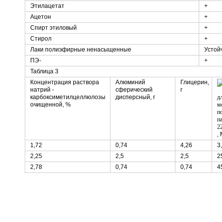
Этилацетат
+
Ацетон
+
Спирт этиловый
+
Стирол
+
Лаки полиэфирные ненасыщенные
Устой
ПЭ-
+
Таблица 3
Концентрация раствора
Алюминий
Глицерин,
натрий -
сферический
г
карбоксиметилцеллюлозы
дисперсный, г
очищенной, %
,
1,72
0,74
4,26
3
2,25
2,5
2,5
2
2,78
0,74
0,74
4