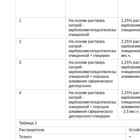
1
На основе раствора
2,25% рас
натрий -
карбокси
карбоксиметилцеллюлозы
очищенной 
очищенной
2
На основе раствора
2,25% рас
натрий -
карбокси
карбоксиметилцеллюлозы
очищенной 
очищенной + глицерин
вес.ч.
3
На основе раствора
2,25% рас
натрий -
карбокси
карбоксиметилцеллюлозы
очищенной
очищенной + порошок
алюминия с
алюминия сферического
дисперсного
4
На основе раствора
2,25% рас
натрий -
карбокси
карбоксиметилцеллюлозы
очищенной
очищенной + порошок
алюминия 
алюминия сферического
- 2,5 вес.ч
дисперсного+глицерин
Таблица 2
Растворители
Устой
Толуол
+