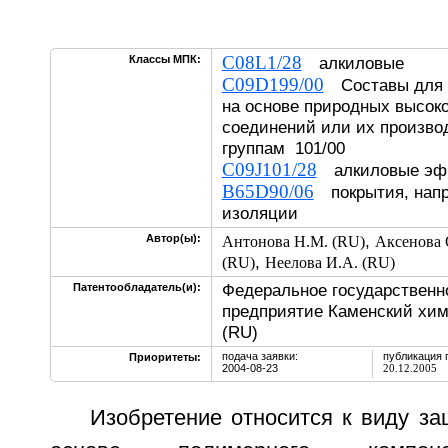
C08L1/28
Классы МПК:
алкиловые
C09D199/00
Составы для н
на основе природных высок
соединений или их производ
группам 101/00
C09J101/28
алкиловые эф
B65D90/06
покрытия, напр
изоляции
,
Автор(ы):
Антонова Н.М. (RU)
Аксенова 
,
(RU)
Неелова И.А. (RU)
Федеральное государственн
Патентообладатель(и):
предприятие Каменский хим
(RU)
подача заявки:
публикация 
Приоритеты:
2004-08-23
20.12.2005
Изобретение относится к виду з