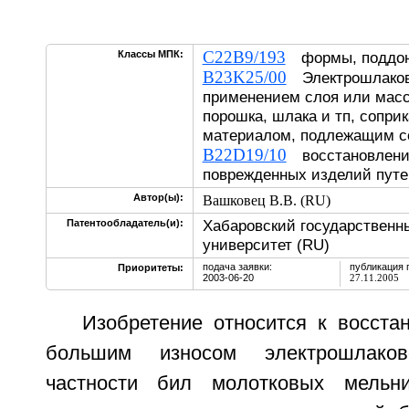
C22B9/193
Классы МПК:
формы, поддоны
B23K25/00
Электрошлаковая
применением слоя или масс
порошка, шлака и тп, сопри
материалом, подлежащим 
B22D19/10
восстановлени
поврежденных изделий путе
Автор(ы):
Вашковец В.В. (RU)
Хабаровский государственн
Патентообладатель(и):
университет (RU)
подача заявки:
публикация 
Приоритеты:
2003-06-20
27.11.2005
Изобретение относится к восста
большим износом электрошлако
частности бил молотковых мельн