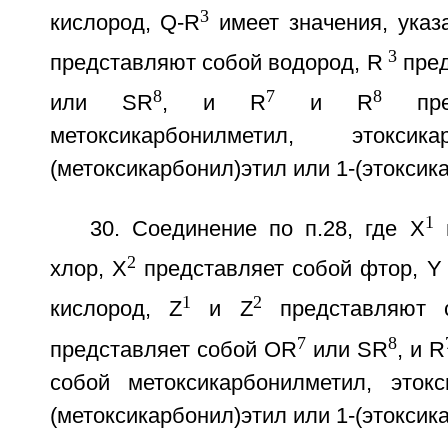
3
кислород, Q-R
имеет значения, указа
3
представляют собой водород, R
пред
8
7
8
или SR
, и R
и R
пред
метоксикарбонилметил, этоксик
(метоксикарбонил)этил или 1-(этоксик
1
30. Соединение по п.28, где Х
п
2
хлор, Х
представляет собой фтор, Y
1
2
кислород, Z
и Z
представляют 
7
8
представляет собой OR
или SR
, и R
собой метоксикарбонилметил, этокс
(метоксикарбонил)этил или 1-(этоксик