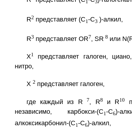
1
3
2
R
представляет (С
-С
)-алкил,
1
3
3
7
8
R
представляет OR
, SR
или N(
1
Х
представляет галоген, циано
нитро,
2
Х
представляет галоген,
7
8
10
где каждый из R
, R
и R
п
независимо, карбокси-(С
-С
)-а
1
6
алкоксикарбонил-(С
-С
)-алк
1
6