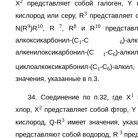
2
Х
представляет собой галоген, Y 
3
кислород или серу, R
представляет 
9
10
7
8
10
N(R
)R
, R
, R
и R
представл
алкоксикарбонил-(С
-С
)-
1
6
алкенилоксикарбонил-(С
-С
)-алк
1
6
циклоалкоксикарбонил-(С
-С
)-алкил
1
6
значения, указанные в п.3.
1
34. Соединение по п.32, где Х
п
2
хлор, Х
представляет собой фтор, Y
3
кислород, Q-R
имеет значения, указа
3
представляют собой водород, R
пред