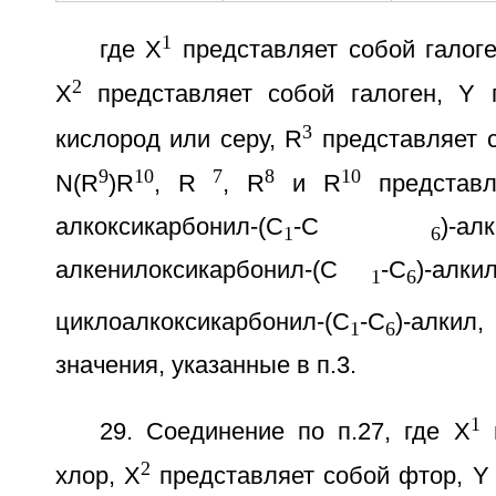
1
где Х
представляет собой галоге
2
Х
представляет собой галоген, Y 
3
кислород или серу, R
представляет 
9
10
7
8
10
N(R
)R
, R
, R
и R
представл
алкоксикарбонил-(С
-С
)-
1
6
алкенилоксикарбонил-(С
-С
)-алк
1
6
циклоалкоксикарбонил-(С
-С
)-алкил
1
6
значения, указанные в п.3.
1
29. Соединение по п.27, где Х
п
2
хлор, Х
представляет собой фтор, Y