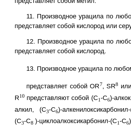
представляет собой метил.
11. Производное урацила по любом
представляет собой кислород или серу
12. Производное урацила по любом
представляет собой кислород.
13. Производное урацила по любому
7
8
представляет собой OR
, SR
или
10
R
представляют собой (С
-С
)-алко
1
6
алкил, (С
-С
)-алкенилоксикарбони
3
6
(С
-С
)-циклоалкоксикарбонил-(С
-С
3
8
1
6