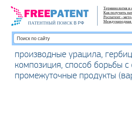
Терминология и 
Как получить па
Роспатент - мет
Международная 
В РФ
ПАТЕНТНЫЙ ПОИСК
производные урацила, герби
композиция, способ борьбы с
промежуточные продукты (ва