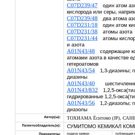
C07D239/47
один атом азо
кислорода или серы, напри
C07D239/48
два атома аз
C07D231/18
один атом кис
C07D231/38
атомы азота
C07D231/44
атомы кислоро
и азота
A01N43/48
содержащие ко
атомами азота в качестве е
гетероатомов
A01N43/54
1,3-диазины; г
диазины
A01N43/40
шестичленные
A01N43/832
1,2,5-окса(ти
гидрированные 1,2,5-окса(т
A01N43/56
1,2-диазолы; г
диазолы
,
Автор(ы):
ТОХИАМА Ёситомо (JP)
САНЕ
СУМИТОМО КЕМИКАЛ КОМП
Патентообладатель(и):
подача заявки:
публикация 
Приоритеты: