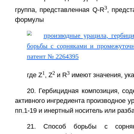
3
группа, представленная Q-R
, предст
формулы
1
2
3
где Z
, Z
и R
имеют значения, ука
20. Гербицидная композиция, со
активного ингредиента производное у
пп.1-19 и инертный носитель или разб
21. Способ борьбы с сорня