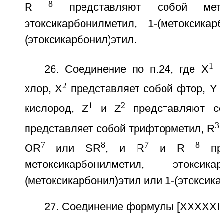
8
R
представляют собой меток
этоксикарбонилметил, 1-(метоксика
(этоксикарбонил)этил.
1
26. Соединение по п.24, где Х
п
2
хлор, Х
представляет собой фтор, Y
1
2
кислород, Z
и Z
представляют с
3
представляет собой трифторметил, R
7
8
7
8
OR
или SR
, и R
и R
пр
метоксикарбонилметил, этоксик
(метоксикарбонил)этил или 1-(этоксик
27. Соединение формулы [XXXXXI