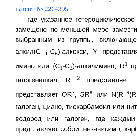
где указанное гетероциклическо
замещено по меньшей мере замести
выбранным из группы, включающе
алкил(С
-С
)-алкокси, Y представл
1
6
1
имино или (С
-С
)-алкилимино, R
пр
1
3
2
галогеналкил, R
представляет 
7
8
9
представляет OR
, SR
или N(R
)R
галоген, циано, тиокарбамоил или нит
водород или галоген, где кажды
представляет собой, независимо, кар