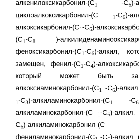
алкенилоксикарбонил-(С
-С
)
1
6
циклоалкоксикарбонил-(С
-С
)-а
1
6
алкоксикарбонил-(С
-С
)-алкоксикар
1
6
(С
-С
)-алкилиденаминооксикарб
1
8
феноксикарбонил-(С
-С
)-алкил, к
1
6
замещен, фенил-(С
-С
)-алкоксикар
1
4
который может быть за
алкоксиаминокарбонил-(С
-С
)-алкил
1
6
-С
)-алкиламинокарбонил-(С
-С
1
3
1
6
алкиламинокарбонил-(С
-С
)-алкил,
1
6
С
)-алкиламинокарбонил-(С
6
фениламинокарбонил-(С
-С
)-алкил,
1
6