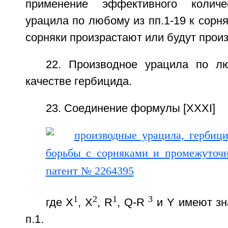
применение эффективного количе
урацила по любому из пп.1-19 к сорня
сорняки произрастают или будут произ
22. Производное урацила по л
качестве гербицида.
23. Соединение формулы [XXXI]
1
2
1
3
где Х
, Х
, R
, Q-R
и Y имеют зн
п.1.