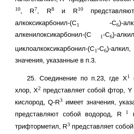
10
7
8
10
, R
, R
и R
представляю
алкоксикарбонил-(С
-С
)-
1
6
алкенилоксикарбонил-(С
-С
)-алк
1
6
циклоалкоксикарбонил-(С
-С
)-алкил
1
6
значения, указанные в п.3.
1
25. Соединение по п.23, где Х
п
2
хлор, Х
представляет собой фтор, Y
3
кислород, Q-R
имеет значения, указа
1
представляют собой водород, R
п
3
трифторметил, R
представляет собо