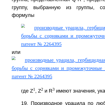
группу, выбранную из группы, с
формулы
или
1
2
3
где Z
, Z
и R
имеют значения, ука
19. Производное урацила по люб