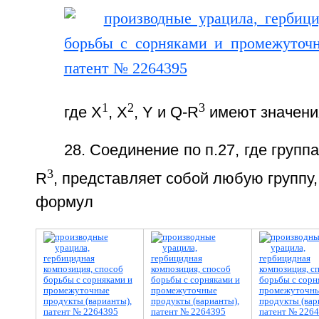
1
2
3
где Х
, Х
, Y и Q-R
имеют значения
28. Соединение по п.27, где групп
3
R
, представляет собой любую группу
формул