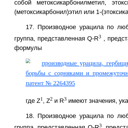
собой метоксикарбонилметил, этокс
(метоксикарбонил)этил или 1-(этоксик
17. Производное урацила по люб
3
группа, представленная Q-R
, предст
формулы
1
2
3
где Z
, Z
и R
имеют значения, ука
18. Производное урацила по люб
3
группа, представленная Q-R
, предс