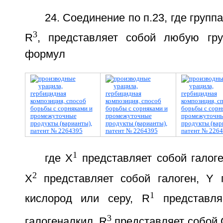
24. Соединение по п.23, где групп
3
R
, представляет собой любую гру
формул
1
где Х
представляет собой галоге
2
Х
представляет собой галоген, Y 
1
кислород или серу, R
представля
3
галогеналкил, R
представляет собой