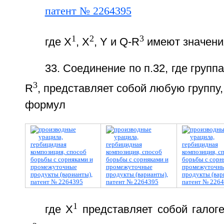
1
2
3
где Х
, Х
, Y и Q-R
имеют значения
33. Соединение по п.32, где групп
3
R
, представляет собой любую группу
формул
1
где Х
представляет собой галоге