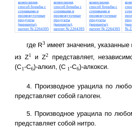
3
где R
имеет значения, указанные 
1
2
из Z
и Z
представляет, независимо
(С
-С
)-алкил, (С
-С
)-алкокси.
1
6
1
6
4. Производное урацила по любом
представляет собой галоген.
5. Производное урацила по любом
представляет собой нитро.