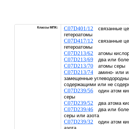
C07D401/12
Классы МПК:
связанные це
гетероатомы
C07D417/12
связанные це
гетероатомы
C07D213/62
атомы кислор
C07D213/69
два или более
C07D213/70
атомы серы
C07D213/74
амино- или и
замещенные углеводородны
содержащими или не содер
C07D239/56
один атом кис
серы
C07D239/52
два атома ки
C07D239/46
два или более
серы или азота
C07D239/32
один атом кис
азота