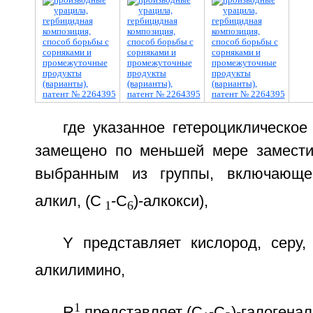
где указанное гетероциклическо
замещено по меньшей мере замести
выбранным из группы, включающе
алкил, (С
-С
)-алкокси),
1
6
Y представляет кислород, серу,
алкилимино,
1
R
представляет (С
-С
)-галогенал