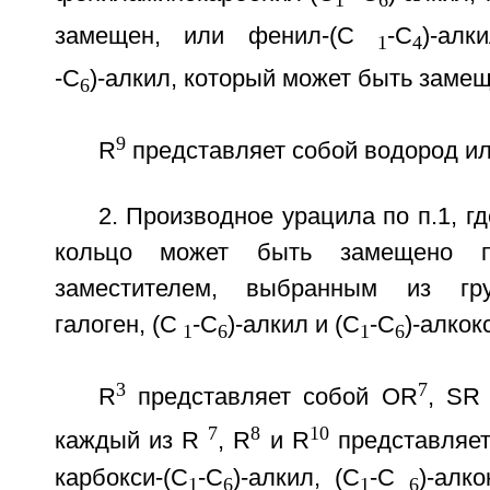
замещен, или фенил-(С
-С
)-алк
1
4
-С
)-алкил, который может быть заме
6
9
R
представляет собой водород ил
2. Производное урацила по п.1, г
кольцо может быть замещено 
заместителем, выбранным из гр
галоген, (С
-С
)-алкил и (С
-С
)-алкок
1
6
1
6
3
7
R
представляет собой OR
, SR
7
8
10
каждый из R
, R
и R
представляет
карбокси-(С
-С
)-алкил, (С
-С
)-алк
1
6
1
6