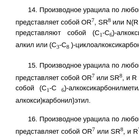
14. Производное урацила по любом
7
8
представляет собой OR
, SR
или N(R
представляют собой (С
-С
)-алкок
1
6
алкил или (С
-С
)-циклоалкоксикарбо
3
8
15. Производное урацила по любом
7
8
представляет собой OR
или SR
, и R
собой (С
-С
)-алкоксикарбонилмет
1
6
алкокси)карбонил}этил.
16. Производное урацила по любом
7
8
представляет собой OR
или SR
, и R