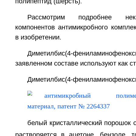
полипептид (шерсть).
Рассмотрим подробнее нек
компонентов антимикробного комплек
в изобретении.
Диметилбис(4-фениламино
заявленном составе используют как с
Диметилбис(4-фениламинофенокси
белый кристаллический порошок 
растворяется в ацетоне, бензоле, т