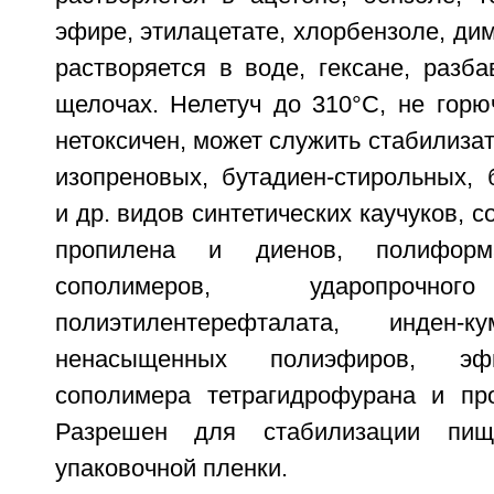
эфире, этилацетате, хлорбензоле, д
растворяется в воде, гексане, разб
щелочах. Нелетуч до 310°С, не горю
нетоксичен, может служить стабилиза
изопреновых, бутадиен-стирольных, 
и др. видов синтетических каучуков, 
пропилена и диенов, полиформ
сополимеров, ударопрочног
полиэтилентерефталата, инден-к
ненасыщенных полиэфиров, эф
сополимера тетрагидрофурана и пр
Разрешен для стабилизации пищ
упаковочной пленки.