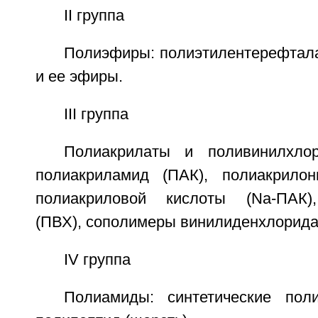
II группа
Полиэфиры: полиэтилентерефтала
и ее эфиры.
III группа
Полиакрилаты и поливинилхло
полиакриламид (ПАК), полиакрилон
полиакриловой кислоты (Na-ПАК)
(ПВХ), сополимеры винилиденхлорида
IV группа
Полиамиды: синтетические пол