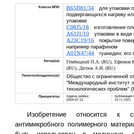
B65D81/34
Классы МПК:
для упаковки п
подвергающихся нагреву ил
упаковке
C08J5/18
изготовление пле
A61J1/10
упаковки в виде
A23C19/16
покрытие повер
например парафином
A01N47/44
гуанидин; его 
,
Автор(ы):
Гембицкий П.А. (RU)
Ефимов К
,
(RU)
Дитюк А.И. (RU)
Общество с ограниченной о
Патентообладатель(и):
"Международный институт э
технологических проблем" (
подача заявки:
публикация 
Приоритеты:
2004-07-12
20.11.2005
Изобретение относится к с
антимикробного полимерного матери