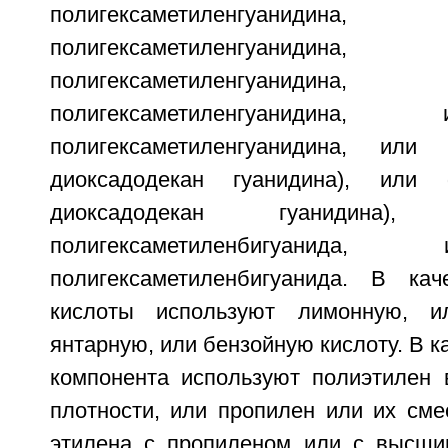
полигексаметиленгуанидин
полигексаметиленгуанидин
полигексаметиленгуанидин
полигексаметиленгуанидин
полигексаметиленгуанидина, или 
диоксадодекан гуанидина), или 
диоксадодекан гуанидина
полигексаметиленбигуанид
полигексаметиленбигуанида. В кач
кислоты используют лимонную, и
янтарную, или бензойную кислоту. В к
компонента используют полиэтилен 
плотности, или пропилен или их сме
этилена с пропиленом или с высши