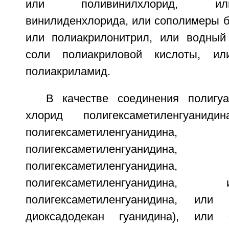
или поливинилхлорид, и
винилиденхлорида, или сополимеры б
или полиакрилонитрил, или водный
соли полиакриловой кислоты, ил
полиакриламид.
В качестве соединения полигу
хлорид полигексаметиленгуани
полигексаметиленгуанидин
полигексаметиленгуанидин
полигексаметиленгуанидин
полигексаметиленгуанидин
полигексаметиленгуанидина, или 
диоксадодекан гуанидина), или 