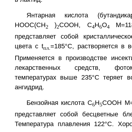
Янтарная кислота (бутандика
НООС(СН
)
СООН, С
Н
O
М=11
2
2
4
6
4
представляет собой кристаллическ
цвета с t
=185°С, растворяется в в
пл.
Применяется в производстве инсекти
лекарственных средств, фото
температурах выше 235°С теряет в
ангидрид.
Бензойная кислота С
Н
СООН М=1
6
5
представляет собой бесцветные бл
Температура плавления 122°С. Хор