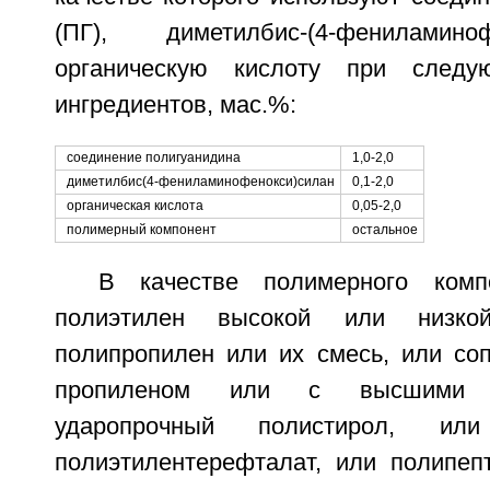
(ПГ), диметилбис-(4-фениламин
органическую кислоту при следу
ингредиентов, мас.%:
соединение полигуанидина
1,0-2,0
диметилбис(4-фениламинофенокси)силан
0,1-2,0
органическая кислота
0,05-2,0
полимерный компонент
остальное
В качестве полимерного комп
полиэтилен высокой или низко
полипропилен или их смесь, или со
пропиленом или с высшими 
ударопрочный полистирол, и
полиэтилентерефталат, или полипеп