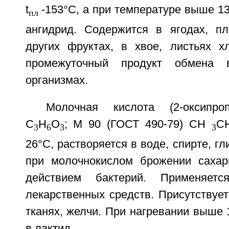
t
-153°С, а при температуре выше 1
пл
ангидрид. Содержится в ягодах, п
других фруктах, в хвое, листьях х
промежуточный продукт обмена
организмах.
Молочная кислота (2-оксипроп
С
Н
О
; М 90 (ГОСТ 490-79) СН
С
3
6
3
3
26°С, растворяется в воде, спирте, г
при молочнокислом брожении сахар
действием бактерий. Применяетс
лекарственных средств. Присутствуе
тканях, желчи. При нагревании выше
в лактид.