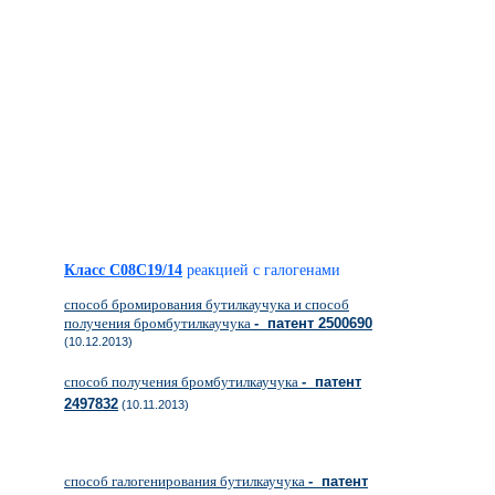
Класс C08C19/14
реакцией с галогенами
способ бромирования бутилкаучука и способ
получения бромбутилкаучука
- патент 2500690
(10.12.2013)
способ получения бромбутилкаучука
- патент
2497832
(10.11.2013)
способ галогенирования бутилкаучука
- патент