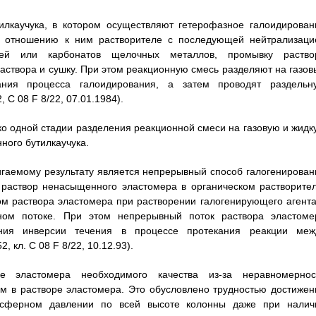
илкаучука, в котором осуществляют гетерофазное галоидирован
по отношению к ним растворителе с последующей нейтрализаци
сей или карбонатов щелочных металлов, промывку раство
раствора и сушку. При этом реакционную смесь разделяют на газов
ания процесса галоидирования, а затем проводят раздельн
 C 08 F 8/22, 07.01.1984).
о одной стадии разделения реакционной смеси на газовую и жидк
ного бутилкаучука.
игаемому результату является непрерывный способ галогенирован
 раствор ненасыщенного эластомера в органическом растворител
м раствора эластомера при растворении галогенирующего агента
ном потоке. При этом непрерывный поток раствора эластоме
ния инверсии течения в процессе протекания реакции меж
 кл. C 08 F 8/22, 10.12.93).
е эластомера необходимого качества из-за неравномернос
м в растворе эластомера. Это обусловлено трудностью достижен
мосферном давлении по всей высоте колонны даже при налич