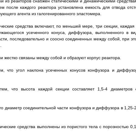
ый из реакторов снабжен статическими и динамическими средства
ем после каждого реактора установлена емкость для отвода отст
ующего агента из галогенированного эластомера.
ические средства включают, по меньшей мере, три секции, каждая 
сужающегося усеченного конуса, диффузора, выполненного в ви
сти, последовательно и соосно соединенных между собой, при эт
.
ии жестко связаны между собой и образуют корпус реактора.
ем, что угол наклона усеченных конусов конфузора и диффузо
тем, что высота каждой секции составляет 1,5-4 диаметров 
что диаметр соединительной части конфузора и диффузора в 1,25-2
тические средства выполнены из пористого тела с порозностью 0,1