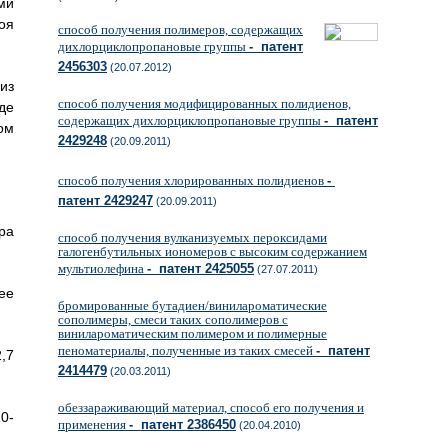
ми
оя
способ получения полимеров, содержащих
дихлорциклопропановые группы
- патент
2456303
(20.07.2012)
из
способ получения модифицированных полидиенов,
де
содержащих дихлорциклопропановые группы
- патент
ом
2429248
(20.09.2011)
способ получения хлорированных полидиенов
-
патент 2429247
(20.09.2011)
ра
способ получения вулканизуемых пероксидами
галогенбутильных иономеров с высоким содержанием
мультиолефина
- патент 2425055
(27.07.2011)
ее
бромированные бутадиен/винилароматические
сополимеры, смеси таких сополимеров с
винилароматическим полимером и полимерные
пеноматериалы, полученные из таких смесей
- патент
,7
2414479
(20.03.2011)
обеззараживающий материал, способ его получения и
0-
применения
- патент 2386450
(20.04.2010)