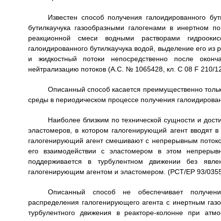
Известен способ получения галоидированного бут
бутилкаучука газообразными галогенами в инертном 
реакционной смеси водными растворами гидрооки
галоидированного бутилкаучука водой, выделение его из 
и жидкостный потоки непосредственно после оконч
нейтрализацию потоков (А.С. № 1065428, кл. C 08 F 210/12,
Описанный способ касается преимущественно тольк
среды в периодическом процессе получения галоидирован
Наиболее близким по технической сущности и дост
эластомеров, в котором галогенирующий агент вводят в
галогенирующий агент смешивают с непрерывным потоко
его взаимодействии с эластомером в этом непрерыв
поддерживается в турбулентном движении без явле
галогенирующим агентом и эластомером. (РСТ/ЕР 93/03552,
Описанный способ не обеспечивает получени
распределения галогенирующего агента с инертным газо
турбулентного движения в реакторе-колонне при ат