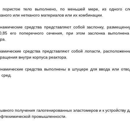
о пористое тело выполнено, по меньшей мере, из одного сл
тканого или нетканого материалов или их комбинации.
инамические средства представляют собой заслонку, размещенн
,85 его поперечного сечения, при этом заслонка выполнена
ра.
инамические средства представляют собой лопасти, расположенн
вращения внутри корпуса реактора.
динамические средства выполнены в штуцере для ввода или отво
 сред.
ывного получения галогенированных эластомеров и к устройству д
 нефтехимической промышленности.