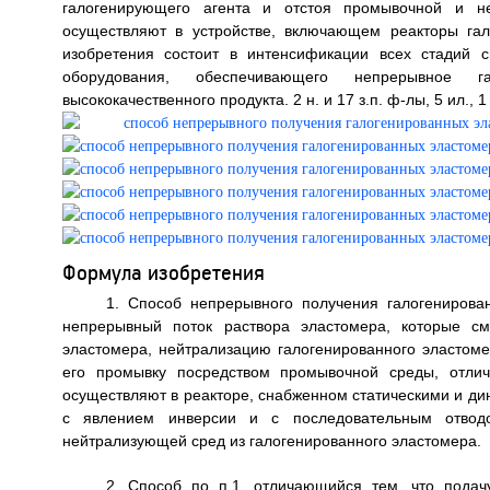
галогенирующего агента и отстоя промывочной и не
осуществляют в устройстве, включающем реакторы гал
изобретения состоит в интенсификации всех стадий с
оборудования, обеспечивающего непрерывное г
высококачественного продукта. 2 н. и 17 з.п. ф-лы, 5 ил., 1
Формула изобретения
1. Способ непрерывного получения галогенирова
непрерывный поток раствора эластомера, которые см
эластомера, нейтрализацию галогенированного эластом
его промывку посредством промывочной среды, отлич
осуществляют в реакторе, снабженном статическими и д
с явлением инверсии и с последовательным отвод
нейтрализующей сред из галогенированного эластомера.
2. Способ по п.1, отличающийся тем, что пода