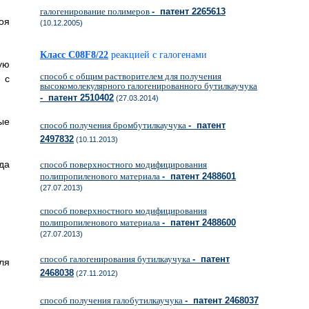
галогенирование полимеров
- патент 2265613
оя
(10.12.2005)
Класс C08F8/22
реакцией с галогенами
ую
способ с общим растворителем для получения
 с
высокомолекулярного галогенированного бутилкаучука
- патент 2510402
(27.03.2014)
ые
способ получения бромбутилкаучука
- патент
2497832
(10.11.2013)
да
способ поверхностного модифицирования
полипропиленового материала
- патент 2488601
(27.07.2013)
способ поверхностного модифицирования
полипропиленового материала
- патент 2488600
(27.07.2013)
способ галогенирования бутилкаучука
- патент
ля
2468038
(27.11.2012)
способ получения галобутилкаучука
- патент 2468037