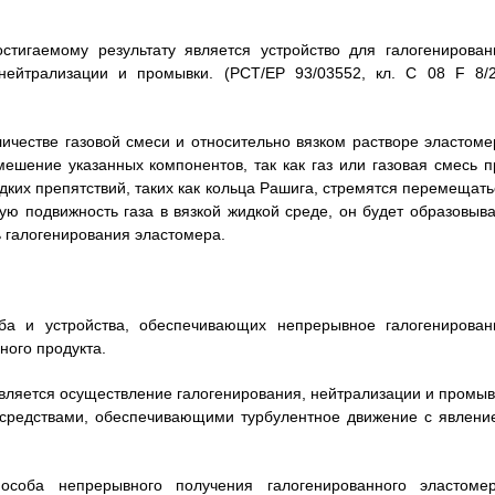
стигаемому результату является устройство для галогенирован
нейтрализации и промывки. (РСТ/ЕР 93/03552, кл. C 08 F 8/2
личестве газовой смеси и относительно вязком растворе эластоме
ешение указанных компонентов, так как газ или газовая смесь п
дких препятствий, таких как кольца Рашига, стремятся перемещать
ю подвижность газа в вязкой жидкой среде, он будет образовыва
 галогенирования эластомера.
оба и устройства, обеспечивающих непрерывное галогенирован
ного продукта.
вляется осуществление галогенирования, нейтрализации и промыв
 средствами, обеспечивающими турбулентное движение с явлени
особа непрерывного получения галогенированного эластомер