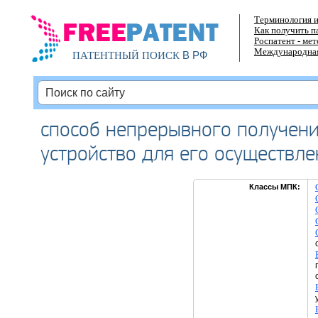
Терминология и
Как получить п
Роспатент - ме
Международная
В РФ
ПАТЕНТНЫЙ ПОИСК
способ непрерывного получени
устройство для его осуществле
Классы МПК: