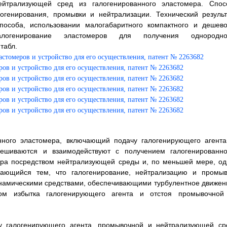
йтрализующей сред из галогенированного эластомера. Спос
огенирования, промывки и нейтрализации. Технический результ
пособа, использовании малогабаритного компактного и дешево
алогенирование эластомеров для получения однородно
 табл.
нного эластомера, включающий подачу галогенирующего агента
ешиваются и взаимодействуют с получением галогенированно
ера посредством нейтрализующей среды и, по меньшей мере, од
ающийся тем, что галогенирование, нейтрализацию и промыв
инамическими средствами, обеспечивающими турбулентное движен
ом избытка галогенирующего агента и отстоя промывочной
чу галогенирующего агента, промывочной и нейтрализующей ср