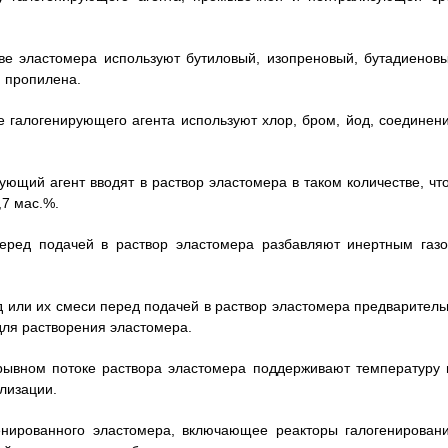
тве эластомера используют бутиловый, изопреновый, бутадиеновы
и пропилена.
ве галогенирующего агента используют хлор, бром, йод, соединени
ующий агент вводят в раствор эластомера в таком количестве, что
,7 мас.%.
перед подачей в раствор эластомера разбавляют инертным газо
од или их смеси перед подачей в раствор эластомера предваритель
для растворения эластомера.
ерывном потоке раствора эластомера поддерживают температуру 
лизации.
енированного эластомера, включающее реакторы галогенировани