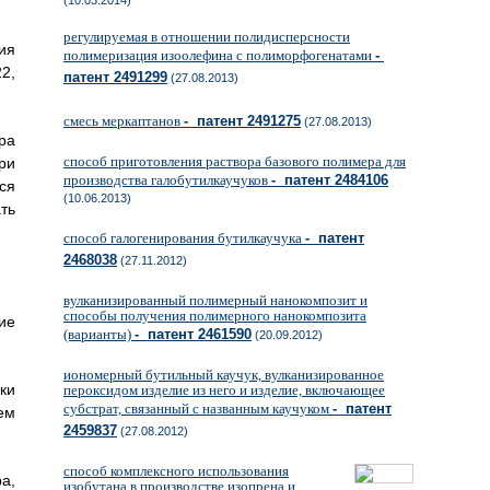
(10.03.2014)
регулируемая в отношении полидисперсности
ия
полимеризация изоолефина с полиморфогенатами
-
2,
патент 2491299
(27.08.2013)
смесь меркаптанов
- патент 2491275
(27.08.2013)
ра
способ приготовления раствора базового полимера для
ри
производства галобутилкаучуков
- патент 2484106
ся
(10.06.2013)
ть
способ галогенирования бутилкаучука
- патент
2468038
(27.11.2012)
вулканизированный полимерный нанокомпозит и
способы получения полимерного нанокомпозита
ие
(варианты)
- патент 2461590
(20.09.2012)
иономерный бутильный каучук, вулканизированное
ки
пероксидом изделие из него и изделие, включающее
субстрат, связанный с названным каучуком
- патент
ем
2459837
(27.08.2012)
способ комплексного использования
а,
изобутана в производстве изопрена и