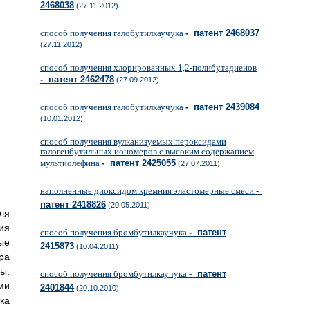
2468038
(27.11.2012)
способ получения галобутилкаучука
- патент 2468037
(27.11.2012)
способ получения хлорированных 1,2-полибутадиенов
- патент 2462478
(27.09.2012)
способ получения галобутилкаучука
- патент 2439084
(10.01.2012)
способ получения вулканизуемых пероксидами
галогенбутильных иономеров с высоким содержанием
мультиолефина
- патент 2425055
(27.07.2011)
наполненные диоксидом кремния эластомерные смеси
-
патент 2418826
(20.05.2011)
ля
ия
способ получения бромбутилкаучука
- патент
ые
2415873
(10.04.2011)
ра
ы.
способ получения бромбутилкаучука
- патент
ми
2401844
(20.10.2010)
ка