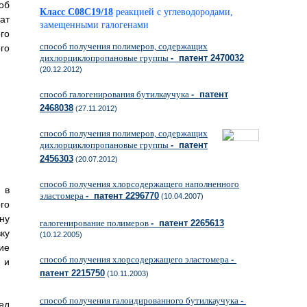
об
Класс C08C19/18
реакцией с углеводородами,
ат
замещенными галогенами
го
способ получения полимеров, содержащих
го
дихлорциклопропановые группы
- патент 2470032
(20.12.2012)
способ галогенирования бутилкаучука
- патент
2468038
(27.11.2012)
способ получения полимеров, содержащих
дихлорциклопропановые группы
- патент
2456303
(20.07.2012)
способ получения хлорсодержащего наполненного
 в
эластомера
- патент 2296770
(10.04.2007)
го
ну
галогенирование полимеров
- патент 2265613
ку
(10.12.2005)
ие
способ получения хлорсодержащего эластомера
-
 и
патент 2215750
(10.11.2003)
способ получения галоидированного бутилкаучука
-
ед