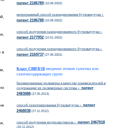
патент 2186789
(10.08.2002)
непрерывный способ галоидирования бутилкаучука
-
й,
патент 2186788
(10.08.2002)
способ получения галоидированного бутилкаучука
-
я,
патент 2177952
(10.01.2002)
способ получения галоидированного бутилкаучука
-
 в
патент 2169737
(27.06.2001)
Класс C08F8/18
введение атомов галогена или
м,
галогенсодержащих групп
бромированные полимеры в качестве пламягасителей и
но
содержащие их полимерные системы
- патент
2483088
(27.05.2013)
не
способ галогенирования бутилкаучука
- патент
2468038
(27.11.2012)
способ получения иодполистирола
- патент 2467018
я,
(20.11.2012)