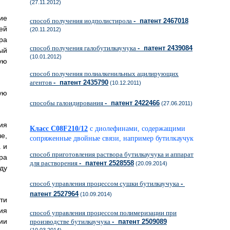
(27.11.2012)
ие
способ получения иодполистирола
- патент 2467018
ей
(20.11.2012)
ра
способ получения галобутилкаучука
- патент 2439084
ый
(10.01.2012)
ую
способ получения полиалкенильных ацилирующих
агентов
- патент 2435790
(10.12.2011)
ую
способы галоидирования
- патент 2422466
(27.06.2011)
ия
Класс C08F210/12
с диолефинами, содержащими
е,
сопряженные двойные связи, например бутилкаучук
 и
способ приготовления раствора бутилкаучука и аппарат
ра
для растворения
- патент 2528558
(20.09.2014)
ду
способ управления процессом сушки бутилкаучука
-
патент 2527964
(10.09.2014)
ти
ия
способ управления процессом полимеризации при
ии
производстве бутилкаучука
- патент 2509089