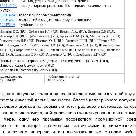
общего назначения; устройства для их проведения
B01J19/24
стационарные реакторы без подвижных элементов
внутри
B01F3/04
газов или паров с жидкостями
B01F3/08
жидкостей с жидкостями; эмульгирование
B01F5/16
турбосмесители
,
,
,
,
Минскер К.С. (RU)
Дебердеев Р.Я. (RU)
Берлин А.А. (RU)
Иванова С.Р. (RU)
,
,
,
,
Минскер С.К. (RU)
Дебердеев Т.Р. (RU)
Бусыгин В.М. (RU)
Мустафин Х.В. (RU)
,
,
,
Гильмутдинов Н.Р. (RU)
Рязанов Ю.И. (RU)
Галявиев Ш.Ш. (RU)
Шияпов Р.Т.
,
,
,
,
(RU)
Зиятдинов А.Ш. (RU)
Ухов Н.И. (RU)
Иштеряков А.Д. (RU)
Шамсутдинов
,
,
,
,
В.Г. (RU)
Софронова О.В. (RU)
Шепелин В.А. (RU)
Калинин В.Н. (RU)
Беспалов
,
,
,
В.П. (RU)
Сальников С.Б. (RU)
Андреев В.А. (RU)
Серебряков Б.Р. (RU)
Открытое акционерное общество "Нижнекамскнефтехим" (RU),
Минскер Карл Самойлович (RU),
Дебердеев Рустам Якубович (RU)
подача заявки:
публикация патента:
2001-04-02
10.11.2005
ывного получения галогенированных эластомеров и к устройству д
 нефтехимической промышленности. Способ непрерывного получен
рующего агента в непрерывный поток раствора эластомера, котор
ованного эластомера, нейтрализацию галогенированного эластоме
 мере, одну его промывку посредством промывочной сред
твляют в реакторе, снабженном статическими и динамически
е с явлением инверсии и с последовательным отводом избыт