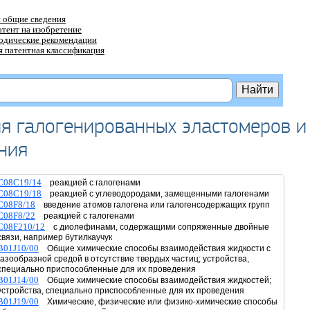
 общие сведения
атент на изобретение
тодические рекомендации
 патентная классификация
я галогенированных эластомеров и
ния
C08C19/14
реакцией с галогенами
C08C19/18
реакцией с углеводородами, замещенными галогенами
C08F8/18
введение атомов галогена или галогенсодержащих групп
C08F8/22
реакцией с галогенами
C08F210/12
с диолефинами, содержащими сопряженные двойные
связи, например бутилкаучук
B01J10/00
Общие химические способы взаимодействия жидкости с
газообразной средой в отсутствие твердых частиц; устройства,
специально приспособленные для их проведения
B01J14/00
Общие химические способы взаимодействия жидкостей;
устройства, специально приспособленные для их проведения
B01J19/00
Химические, физические или физико-химические способы