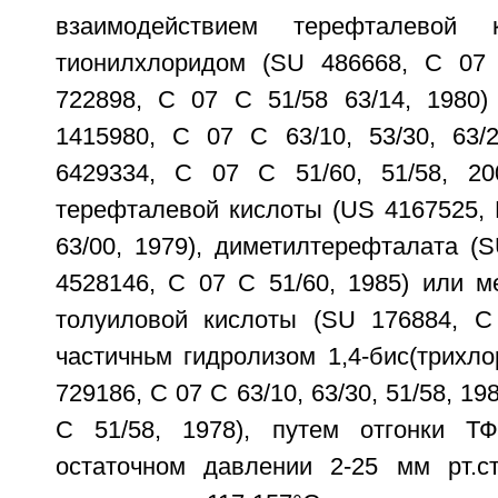
взаимодействием терефталевой
тионилхлоридом (SU 486668, С 07 
722898, С 07 С 51/58 63/14, 1980
1415980, С 07 С 63/10, 53/30, 63/2
6429334, С 07 С 51/60, 51/58, 20
терефталевой кислоты (US 4167525, 
63/00, 1979), диметилтерефталата (
4528146, С 07 С 51/60, 1985) или м
толуиловой кислоты (SU 176884, С
частичньм гидролизом 1,4-бис(трихл
729186, С 07 С 63/10, 63/30, 51/58, 1
С 51/58, 1978), путем отгонки Т
остаточном давлении 2-25 мм рт.ст