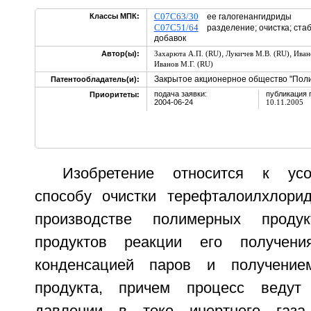
C07C63/30
Классы МПК:
ее галогенангидриды
C07C51/64
разделение; очистка; стаб
добавок
,
,
Автор(ы):
Захарюта А.П. (RU)
Лукичев М.В. (RU)
Иван
Иванов М.Г. (RU)
Закрытое акционерное общество "Пол
Патентообладатель(и):
подача заявки:
публикация 
Приоритеты:
2004-06-24
10.11.2005
Изобретение относится к усо
способу очистки терефталоилхлори
производстве полимерных продук
продуктов реакции его получен
конденсацией паров и получением
продукта, причем процесс ведут