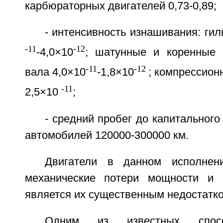
карбюраторных двигателей 0,73-0,89;
- интенсивность изнашивания: гил
-11
-12
-4,0×10
; шатунные и коренные 
-11
-12
вала 4,0×10
-1,8×10
; компрессион
-11
2,5×10
;
- средний пробег до капитального
автомобилей 120000-300000 км.
Двигатели в данном исполнен
механические потери мощности и н
является их существенным недостатко
Одним из известных спос