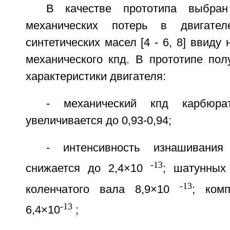
В качестве прототипа выбран
механических потерь в двигате
синтетических масел [4 - 6, 8] ввиду
механического кпд. В прототипе по
характеристики двигателя:
- механический кпд карбюрат
увеличивается до 0,93-0,94;
- интенсивность изнашивания
-13
снижается до 2,4×10
; шатунных
-13
коленчатого вала 8,9×10
; ком
-13
6,4×10
;