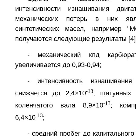
интенсивности изнашивания двиг
механических потерь в них явл
синтетических масел, например "
получаются следующие результаты [4]
- механический кпд карбюрат
увеличивается до 0,93-0,94;
- интенсивность изнашивания
-13
снижается до 2,4×10
; шатунных
-13
коленчатого вала 8,9×10
; комп
-13
6,4×10
;
- средний пробег до капитального