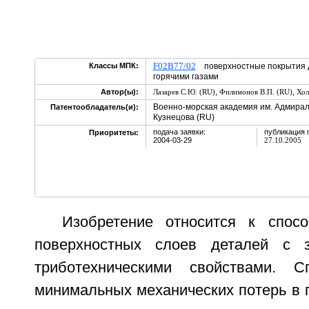
F02B77/02
Классы МПК:
поверхностные покрытия д
горячими газами
,
,
Автор(ы):
Лазарев С.Ю. (RU)
Филимонов В.П. (RU)
Хол
Военно-морская академия им. Адмирал
Патентообладатель(и):
Кузнецова (RU)
подача заявки:
публикация 
Приоритеты:
2004-03-29
27.10.2005
Изобретение относится к спос
поверхностных слоев деталей с 
триботехническими свойствами. С
минимальных механических потерь в