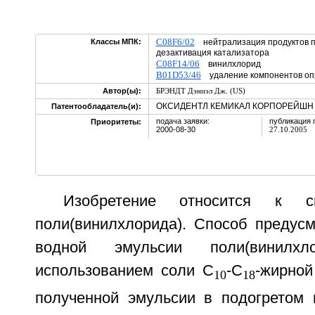
C08F6/02
Классы МПК:
нейтрализация продуктов п
дезактивация катализатора
C08F14/06
винилхлорид
B01D53/46
удаление компонентов оп
Автор(ы):
БРЭНДТ Дэниэл Дж. (US)
ОКСИДЕНТЛ КЕМИКАЛ КОРПОРЕЙШН 
Патентообладатель(и):
подача заявки:
публикация 
Приоритеты:
2000-08-30
27.10.2005
Изобретение относится к с
поли(винилхлорида). Способ предусм
водной эмульсии поли(винилх
использованием соли С
-С
-жирной
10
18
полученной эмульсии в подогретом 