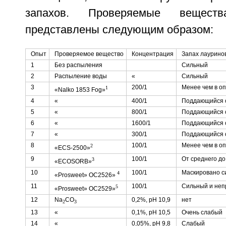
запахов. Проверяемые вещест
представлены следующим образом:
Опыт
Проверяемое вещество
Концентрация
Запах лаурино
1
Без распыления
Сильный
2
Распыление воды
«
Сильный
3
200/1
Менее чем в о
1
«Nalko 1853 Fog»
4
«
400/1
Поддающийся 
5
«
800/1
Поддающийся 
6
«
1600/1
Поддающийся 
7
«
300/1
Поддающийся 
8
100/1
Менее чем в о
2
«ECS-2500»
9
100/1
От среднего до
3
«ECOSORB»
10
100/1
Маскировано с
4
«Prosweet» OC2526»
11
100/1
Сильный и неп
5
«Prosweet» OC2529»
12
Na
CO
0,2%, рН 10,9
нет
2
3
13
«
0,1%, рН 10,5
Очень слабый
14
«
0,05%, рН 9,8
Слабый