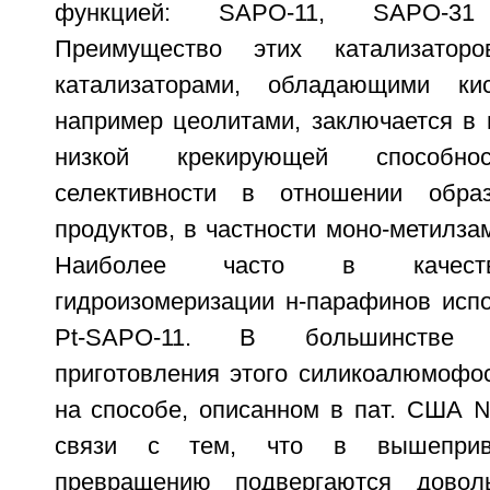
функцией: SAPO-11, SAPO-3
Преимущество этих катализатор
катализаторами, обладающими ки
например цеолитами, заключается в 
низкой крекирующей способн
селективности в отношении обра
продуктов, в частности моно-метилз
Наиболее часто в качеств
гидроизомеризации н-парафинов испо
Pt-SAPO-11. В большинстве 
приготовления этого силикоалюмофо
на способе, описанном в пат. США 
связи с тем, что в вышеприве
превращению подвергаются довол