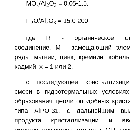
МО
/Al
O
= 0.05-1.5,
х
2
3
Н
O/Al
O
= 15.0-200,
2
2
3
где R - органическое стру
соединение, М - замещающий элем
ряда: магний, цинк, кремний, кобальт
кадмий, х = 1 или 2,
с последующей кристаллизаци
смеси в гидротермальных условиях
образования цеолитоподобных криста
типа AlPO-31, с дальнейшим выд
продукта кристаллизации и в
модифицирующего металла VIII гру