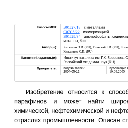
B01J27/18
Классы МПК:
с металлами
C07C5/22
изомеризацией
B01J29/84
алюмофосфаты, содержащи
металлы, бор
,
,
Автор(ы):
Кихтянин О.В. (RU)
Ечевский Г.В. (RU)
Токт
Кильдяшев С.П. (RU)
Институт катализа им. Г.К. Борескова 
Патентообладатель(и):
Российской Академии наук (RU)
подача заявки:
публикация 
Приоритеты:
2004-05-12
10.08.2005
Изобретение относится к спосо
парафинов и может найти широ
химической, нефтехимической и неф
отраслях промышленности. Описан сп