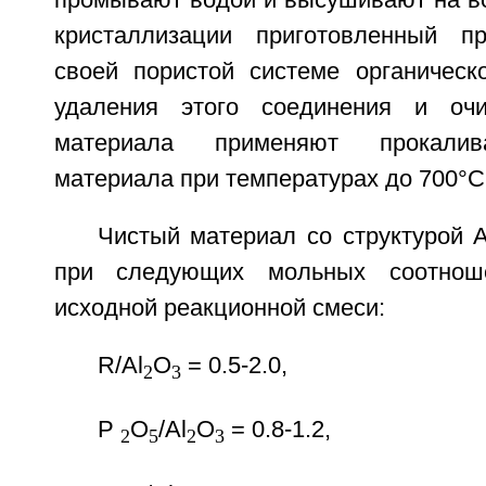
промывают водой и высушивают на во
кристаллизации приготовленный п
своей пористой системе органическ
удаления этого соединения и оч
материала применяют прокалив
материала при температурах до 700°С
Чистый материал со структурой 
при следующих мольных соотноше
исходной реакционной смеси:
R/Al
О
= 0.5-2.0,
2
3
Р
О
/Al
О
= 0.8-1.2,
2
5
2
3