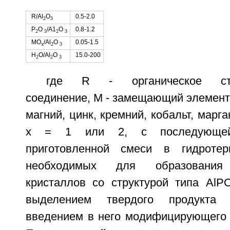
R/Al
О
0.5-2.0
2
3
Р
O
/А1
O
0.8-1.2
2
5
2
3
МО
/Al
O
0.05-1.5
х
2
3
Н
О/Al
О
15.0-200
2
2
3
где R - органическое стру
соединение, М - замещающий элемент
магний, цинк, кремний, кобальт, марга
х = 1 или 2, с последующей 
приготовленной смеси в гидротер
необходимых для образования 
кристаллов со структурой типа AlP
выделением твердого продукта 
введением в него модифицирующего м