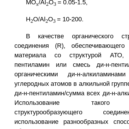
МО
/Al
O
= 0.05-1.5,
x
2
3
Н
O/Al
O
= 10-200.
2
2
3
В качестве органического стр
соединения (R), обеспечивающего 
материала со структурой АТО, 
пентиламин или смесь ди-н-пент
органическими ди-н-алкиламинам
углеродных атомов в алкильной группе
ди-н-пентиламин/сумма всех ди-н-алки
Использование такого с
структурообразующего соеди
использование разнообразных спос