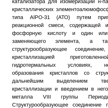
катализатора для изомеризации н-п
кристаллических элементоалюмофосф
типа AlPO-31 (АТО) путем приг
реакционной смеси, содержащей и
фосфорную кислоту и один или
заменяющего элемента, а так
структурообразующее соединени
кристаллизацией приготов
гидротермальных условиях, 
образования кристаллов со стру
дальнейшим выделением тве
кристаллизации и введением в нег
металла VIII группы Периоди
Структурообразующее соединение п