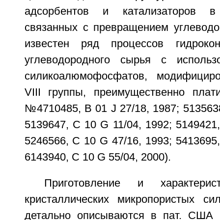
адсорбентов и катализаторов в
связанных с превращением углеводор
известен ряд процессов гидрокон
углеводородного сырья с использ
силикоалюмофосфатов, модифицир
VIII группы, преимущественно пла
№4710485, B 01 J 27/18, 1987; 5135638
5139647, C 10 G 11/04, 1992; 5149421,
5246566, C 10 G 47/16, 1993; 5413695,
6143940, C 10 G 55/04, 2000).
Приготовление и характерист
кристаллических микропористых си
детально описываются в пат. США