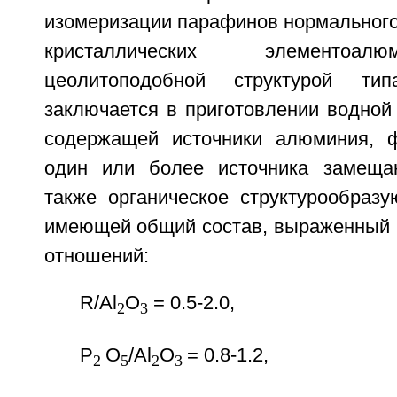
изомеризации парафинов нормального
кристаллических элементоа
цеолитоподобной структурой ти
заключается в приготовлении водной
содержащей источники алюминия, ф
один или более источника замеща
также органическое структурообраз
имеющей общий состав, выраженный 
отношений:
R/Al
О
= 0.5-2.0,
2
3
Р
O
/Al
O
= 0.8-1.2,
2
5
2
3