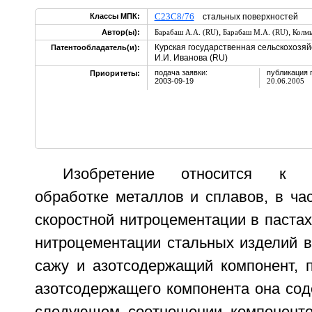
C23C8/76
Классы МПК:
стальных поверхностей
,
,
Автор(ы):
Барабаш А.А. (RU)
Барабаш М.А. (RU)
Колмы
Курская государственная сельскохозяй
Патентообладатель(и):
И.И. Иванова (RU)
подача заявки:
публикация 
Приоритеты:
2003-09-19
20.06.2005
Изобретение относится к хи
обработке металлов и сплавов, в ча
скоростной нитроцементации в паста
нитроцементации стальных изделий в
сажу и азотсодержащий компонент, п
азотсодержащего компонента она сод