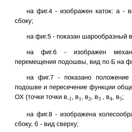
на фиг.4 - изображен каток: а - 
сбоку;
на фиг.5 - показан шарообразный 
на фиг.6 - изображен механи
перемещения подошвы, вид по Б на фи
на фиг.7 - показано положение
подошве и пересечение функции обще
ОХ (точки точки в
, в
, в
, в
, в
, в
;
-1
1
2
3
4
5
на фиг.8 - изображена колесообра
сбоку, б - вид сверху;