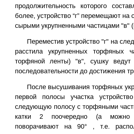
продолжительность которого соста
более, устройство “г” перемещают на 
сырыми укрупненными частицами "в" (
Переместив устройство "г" на сле
расстила укрупненных торфяных ча
торфяной ленты) "в", сушку ведут
последовательности до достижения т
После высушивания торфяных укр
первой полосы участка устройство
следующую полосу с торфяными части
катки 2 поочередно (а можно 
поворачивают на 90° , т.е. распо