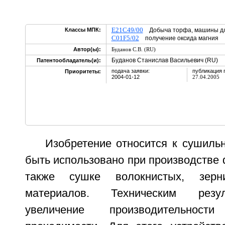
E21C49/00
Классы МПК:
Добыча торфа, машины дл
C01F5/02
получение оксида магния
Автор(ы):
Буданов С.В. (RU)
Буданов Станислав Васильевич (RU)
Патентообладатель(и):
подача заявки:
публикация 
Приоритеты:
2004-01-12
27.04.2005
Изобретение относится к сушиль
быть использовано при производстве 
также сушке волокнистых, зер
материалов. Техническим резу
увеличение производительно