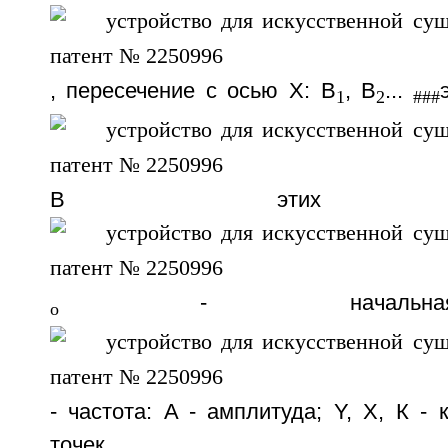
, пересечение с осью X: B
, B
...
1
2
###
В этих урав
- начальн
o
- частота: A - амплитуда; Y, X, К -
точек.