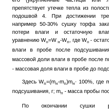
его (укрупненные частицы или л
препятствует утечке тепла из полос
подошвой 4. При достижении тре
например 50-30% сушку торфа зака
потери влаги и остаточную вла
уравнению W
=W
-W
, где W
- оста
o
н
п
o
влаги в пробе после подсушиван
массовой доли влаги в пробе после 
- массовая доля влаги в пробе до под
Здесь W
=(m
-m
)m
·
100%, где 
п
н
п
н
подсушивания, г; m
- масса пробы пос
п
По окончании сушки ра