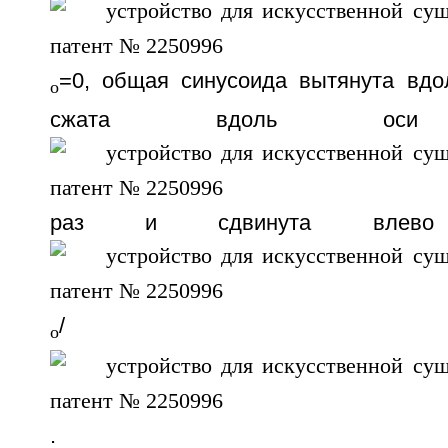
=0, общая синусоида вытянута вдол
o
сжата вдоль 
раз и сдвинута влево
/
o
. Пер