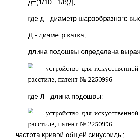
д=(1/10...1/8)Д,
где д - диаметр шарообразного вы
Д - диаметр катка;
длина подошвы определена выра
где Л - длина подошвы;
частота кривой общей синусоиды;