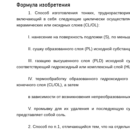
Формула изобретения
1. Способ изготовления тонких, труднораствор
включающий в себя следующие циклически осуществля
керамических или оксидных слоев (CL/OL):
I. нанесение на поверхность подложки (S), по мень
II. сушку образованного слоя (PL) исходной субстанц
III. газацию высушенного слоя (PLD) исходной 
соответствующий гидроксидный или комплексный слой (HL
IV. термообработку образованного гидроксидног
конечного слоя (CL/OL), a затем
в зависимости от возникновения непреобразованны
V. промывку для их удаления и последующую су
представляет собой соль.
2. Способ по п.1, отличающийся тем, что на отдельн