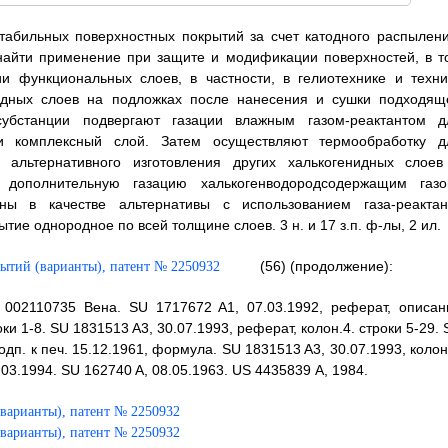
табильных поверхностных покрытий за счет катодного распылени
айти применение при защите и модификации поверхностей, в т
и функциональных слоев, в частности, в гелиотехнике и техни
сидных слоев на подложках после нанесения и сушки подходящ
убстанции подвергают газации влажным газом-реактантом д
и комплексный слой. Затем осуществляют термообработку д
 альтернативного изготовления других халькогенидных слоев
дополнительную газацию халькогенводородсодержащим газо
ны в качестве альтернативы с использованием газа-реактан
тие однородное по всей толщине слоев. 3 н. и 17 з.п. ф-лы, 2 ил.
(56) (продолжение):
Р 002110735 Вена. SU 1717672 A1, 07.03.1992, реферат, описан
роки 1-8. SU 1831513 A3, 30.07.1993, реферат, колон.4. строки 5-29.
 подп. к печ. 15.12.1961, формула. SU 1831513 A3, 30.07.1993, коло
5.03.1994. SU 162740 A, 08.05.1963. US 4435839 А, 1984.