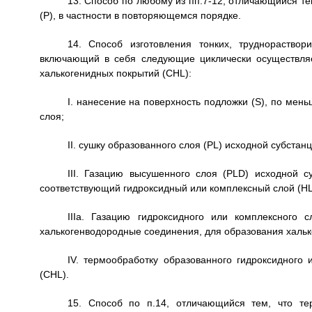
13. Способ по любому из пп.7-12, отличающийся те
(Р), в частности в повторяющемся порядке.
14. Способ изготовления тонких, труднораство
включающий в себя следующие циклически осуществля
халькогенидных покрытий (CHL):
I. нанесение на поверхность подложки (S), по мен
слоя;
II. сушку образованного слоя (PL) исходной субстанц
III. Газацию высушенного слоя (PLD) исходной 
соответствующий гидроксидный или комплексный слой (HL
IIIa. Газацию гидроксидного или комплексного
халькогенводородные соединения, для образования хальк
IV. термообработку образованного гидроксидного 
(CHL).
15. Способ по п.14, отличающийся тем, что те