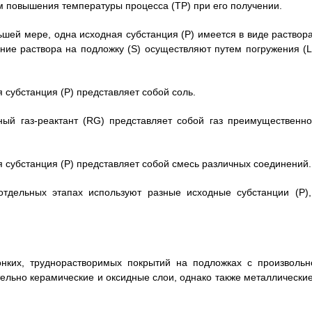
м повышения температуры процесса (ТР) при его получении.
ьшей мере, одна исходная субстанция (Р) имеется в виде раствора
ние раствора на подложку (S) осуществляют путем погружения (L
 субстанция (Р) представляет собой соль.
ный газ-реактант (RG) представляет собой газ преимущественно
я субстанция (Р) представляет собой смесь различных соединений.
отдельных этапах используют разные исходные субстанции (Р),
онких, труднорастворимых покрытий на подложках с произвольн
ельно керамические и оксидные слои, однако также металлические