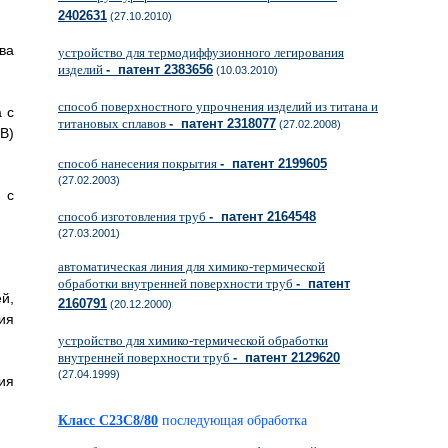
2402631
(27.10.2010)
ва
устройство для термодиффузионного легирования
изделий
- патент 2383656
(10.03.2010)
способ поверхностного упрочнения изделий из титана и
 с
титановых сплавов
- патент 2318077
(27.02.2008)
B)
способ нанесения покрытия
- патент 2199605
(27.02.2003)
 с
способ изготовления труб
- патент 2164548
(27.03.2001)
автоматическая линия для химико-термической
обработки внутренней поверхности труб
- патент
й,
2160791
(20.12.2000)
ия
устройство для химико-термической обработки
внутренней поверхности труб
- патент 2129620
(27.04.1999)
ия
Класс C23C8/80
последующая обработка