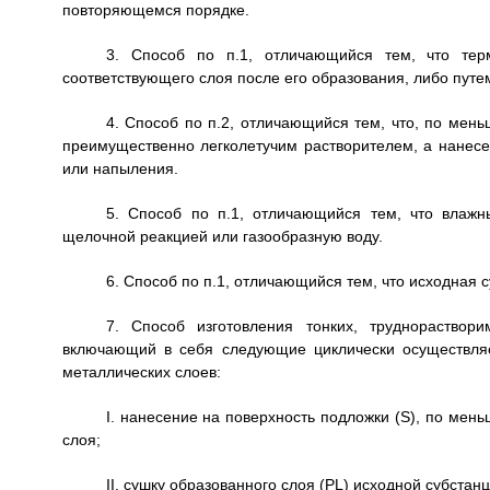
повторяющемся порядке.
3. Способ по п.1, отличающийся тем, что терм
соответствующего слоя после его образования, либо путе
4. Способ по п.2, отличающийся тем, что, по мень
преимущественно легколетучим растворителем, а нанесе
или напыления.
5. Способ по п.1, отличающийся тем, что влажн
щелочной реакцией или газообразную воду.
6. Способ по п.1, отличающийся тем, что исходная 
7. Способ изготовления тонких, труднораствор
включающий в себя следующие циклически осуществля
металлических слоев:
I. нанесение на поверхность подложки (S), по мен
слоя;
II. сушку образованного слоя (PL) исходной субстанц