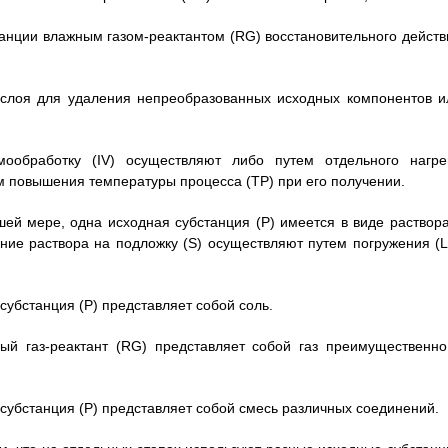
станции влажным газом-реактантом (RG) восстановительного действ
о слоя для удаления непреобразованных исходных компонентов и
ообработку (IV) осуществляют либо путем отдельного нагре
м повышения температуры процесса (ТР) при его получении.
шей мере, одна исходная субстанция (Р) имеется в виде раствора
ние раствора на подложку (S) осуществляют путем погружения (L
субстанция (Р) представляет собой соль.
ый газ-реактант (RG) представляет собой газ преимущественно
 субстанция (Р) представляет собой смесь различных соединений.