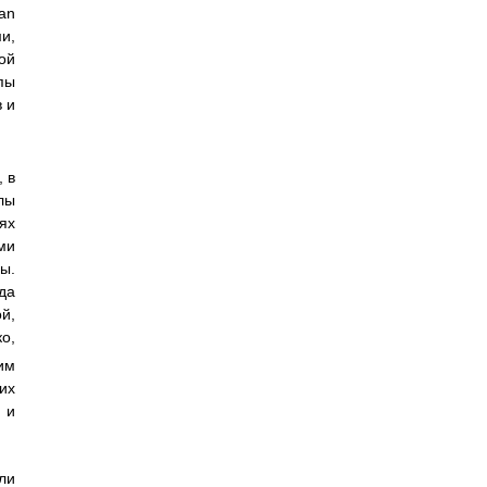
an
и,
ой
пы
 и
 в
лы
ях
ми
ы.
да
й,
ко,
им
их
 и
ли