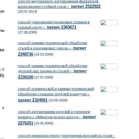
способ внутреннего азотирования ферритной
коррозионно-стойкой стали
- патент 2522922
ия
(20.07.2014)
способ упрочнения титановых сплавов в
газовой среде
- патент 2365671
ли
(27.08.2009)
способ химико-термической обработки
сталей в порошковых смесях
- патент
ва
2348736
(10.03.2009)
способ химико-термической обработки
 с
деталей пар трения из сталей
- патент
B)
2330100
(27.07.2008)
способ термической и химико-термической
обработки стальных изделий в вакууме
-
патент 2324001
(10.05.2008)
 с
способ азотирования изделий в тлеющем
разряде с эффектом полого катода
- патент
2276201
(10.05.2006)
способ поверхностного упрочнения изделий из стали
-