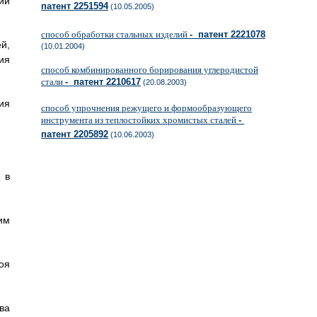
ии
патент 2251594
(10.05.2005)
способ обработки стальных изделий
- патент 2221078
й,
(10.01.2004)
ия
способ комбинированного борирования углеродистой
стали
- патент 2210617
(20.08.2003)
ия
способ упрочнения режущего и формообразующего
инструмента из теплостойких хромистых сталей
-
патент 2205892
(10.06.2003)
 в
им
оя
ва