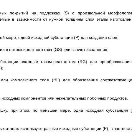
имых покрытий на подложках (S) с произвольной морфологие
емые в зависимости от нужной толщины слоя этапы изготовлен
шей мере, одной исходной субстанции (Р) для создания слоя;
ии в потоке инертного газа (GS) или за счет испарения;
субстанции влажным газом-реактантом (RG) для преобразования
);
о или комплексного слоя (HL) для образования соответствующе
х исходных компонентов или нежелательных побочных продуктов,
шку, при этом, по меньшей мере, одна исходная субстанция (
ых этапах используют разные исходные субстанции (Р), в частност