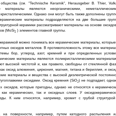
щества (см. "Technische Keramik", Herausgeber В. Thier, Vulk
е материалы являются неорганическими, неметаллическим
кристаллическими. Однако они могут быть также дополнены групп
 Керамические материалы подразделяются на две большие груп
структурной керамики рассматривают материалы на основе оксидов
ов (MoSi
) элементов главной группы.
2
 керамикой можно понимать все керамические материалы, которые,
нтных оксидов металлов. В противоположность этому все материа
темы бор, углерод, азот, кремний и при определенных услови
амические материалы являются поликристаллическими материала
ют высокой чистотой и, как правило, свободны от стеклянной фаз
как оксид алюминия, циркония, магния, титана и бериллия, и окси
кие материалы и вещества с высокой диэлектрической постоянно
тугоплавкими оксидами. Оксид кремния (SiO
) не подпадает, одна
2
их оксидов, которые пригодны, однако не относятся к керамическ
 как керамических, так и оксидных слоев. У оксидокерамическ
ды. К ним относятся, например, хромит с грубой структурой
а на поверхности, например, путем катодного распыления и