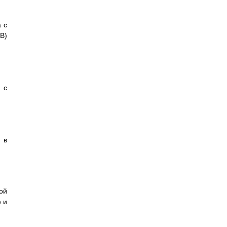
 с
B)
 с
 в
ой
 и