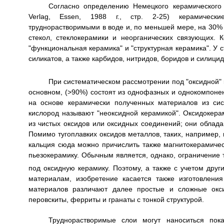
Согласно определению Немецкого керамического об
Verlag, Essen, 1988 г., стр. 2-25) керамически
труднорастворимыми в воде и, по меньшей мере, на 30% 
стекол, стеклокерамики и неорганических связующих.
"функциональная керамика" и "структурная керамика". У 
силикатов, а также карбидов, нитридов, боридов и силицид
При систематическом рассмотрении под "оксидной"
основном, (>90%) состоят из однофазных и однокомпоне
на основе керамически полученных материалов из сис
кислород называют "неоксидной керамикой". Оксидокер
из чистых оксидов или оксидных соединений; они облада
Помимо тугоплавких оксидов металлов, таких, например, 
кальция сюда можно причислить также магнитокерамичес
пьезокерамику. Обычным является, однако, ограничение 
под оксидную керамику. Поэтому, а также с учетом друг
материалам, изобретение касается также изготовления
материалов различают далее простые и сложные окси
перовскиты, ферриты и гранаты с тонкой структурой.
Труднорастворимые слои могут наноситься пок