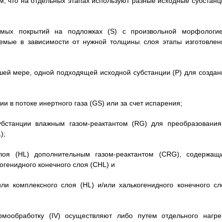
м, что на отдельных этапах используют разные исходные субстанц
римых покрытий на подложках (S) с произвольной морфологие
емые в зависимости от нужной толщины слоя этапы изготовлен
ьшей мере, одной подходящей исходной субстанции (Р) для создан
ии в потоке инертного газа (GS) или за счет испарения;
субстанции влажным газом-реактантом (RG) для преобразования
);
 слоя (HL) дополнительным газом-реактантом (CRG), содержащ
огенидного конечного слоя (CHL) и
или комплексного слоя (HL) и/или халькогенидного конечного сл
рмообработку (IV) осуществляют либо путем отдельного нагре