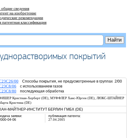
 общие сведения
атент на изобретение
тодические рекомендации
 патентная классификация
труднорастворимых покрытий
C23C26/00
Способы покрытия, не предусмотренные в группах 2/00
C23C8/06
с использованием газов
C23C8/80
последующая обработка
,
,
ФИШЕР Кристиан-Херберт (DE)
МУФФЛЕР Ханс-Юрген (DE)
ЛЮКС-ШТАЙНЕР
Марта Кристина (DE)
ХАН-МАЙТНЕР-ИНСТИТУТ БЕРЛИН ГМБХ (DE)
подача заявки:
публикация патента:
2000-04-06
27.04.2005