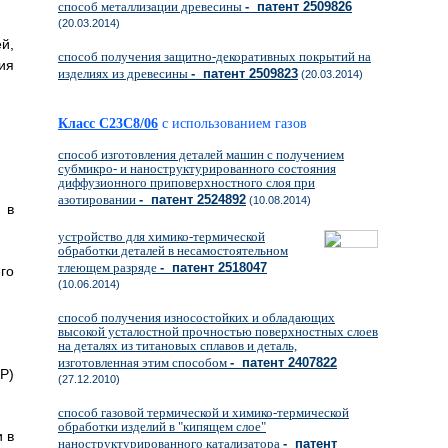
способ металлизации древесины
- патент 2509826
(20.03.2014)
й,
способ получения защитно-декоративных покрытий на
ия
изделиях из древесины
- патент 2509823
(20.03.2014)
Класс C23C8/06
с использованием газов
способ изготовления деталей машин с получением
субмикро- и наноструктурированного состояния
диффузионного приповерхностного слоя при
азотировании
- патент 2524892
(10.08.2014)
 в
устройство для химико-термической
обработки деталей в несамостоятельном
тлеющем разряде
- патент 2518047
го
(10.06.2014)
способ получения износостойких и обладающих
высокой усталостной прочностью поверхностных слоев
на деталях из титановых сплавов и деталь,
изготовленная этим способом
- патент 2407822
Р)
(27.12.2010)
способ газовой термической и химико-термической
обработки изделий в "кипящем слое"
и в
наноструктурированного катализатора
- патент