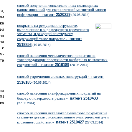
способ получения тонкопленочных полимерных
нанокомпозиций для сверхплотной магнитной записи
я,
информации
- патент 2520239
(20.06.2014)
ом
ке
покрытие на режущем инструменте,
ей
выполненное в виде режущего кромочного
элемента, и режущий инструмент,
ля
содержащий такое покрытие
- патент
ля
2518856
(10.06.2014)
 с
м-
способ нанесения металлического покрытия на
токопередающие поверхности разборных контактных
та
соединений
- патент 2516189
(20.05.2014)
способ упрочнения силовых конструкций
- патент
2516185
(20.05.2014)
ие
способ нанесения антифрикционных покрытий на
 SU
боковую поверхность рельса
- патент 2510433
нка
(27.03.2014)
способ нанесения металлокерамического покрытия на
стальную деталь с использованием электрической дуги
косвенного действия
- патент 2510427
(27.03.2014)