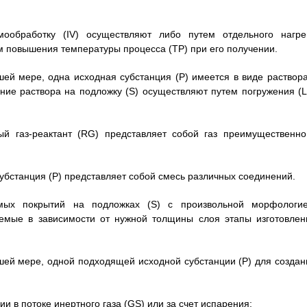
ообработку (IV) осуществляют либо путем отдельного нагре
м повышения температуры процесса (ТР) при его получении.
шей мере, одна исходная субстанция (Р) имеется в виде раствора
ние раствора на подложку (S) осуществляют путем погружения (L
ый газ-реактант (RG) представляет собой газ преимущественно
субстанция (Р) представляет собой смесь различных соединений.
имых покрытий на подложках (S) с произвольной морфологие
емые в зависимости от нужной толщины слоя этапы изготовлен
ьшей мере, одной подходящей исходной субстанции (Р) для создан
ии в потоке инертного газа (GS) или за счет испарения;