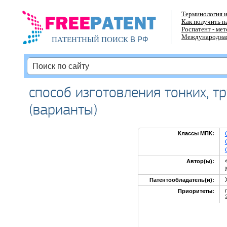
Терминология и
Как получить п
Роспатент - ме
Международная
В РФ
ПАТЕНТНЫЙ ПОИСК
способ изготовления тонких, 
(варианты)
Классы МПК:
Автор(ы):
Патентообладатель(и):
Приоритеты: