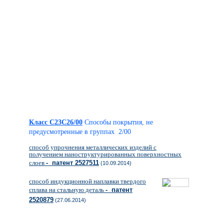
Класс C23C26/00
Способы покрытия, не
предусмотренные в группах 2/00
способ упрочнения металлических изделий с
получением наноструктурированных поверхностных
слоев
- патент 2527511
(10.09.2014)
способ индукционной наплавки твердого
сплава на стальную деталь
- патент
2520879
(27.06.2014)