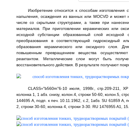
Изобретение относится к способам изготовления с
напыления, осаждения из ванных или MOCVD и может н
числе со скрытыми структурами, а также при нанесени
материалов. При приготовлении керамических или ок
исходной субстанции образованный слой исходной с
преобразования в соответствующий гидроксидный ил
образования керамического или оксидного слоя. Для
повышенным превращением вещества осуществляют 
реактантом. Металлические слои могут быть получе
восстановительного действия. В результате получают покры
CLASS="b560m"6-10 июля, 1998г., стр.209-211, Х
колонка 1, 1 абз. снизу, колон.4, строки 50-60, колон.5, ст
144695 А, подп. к печ. 10.11.1962, с.2, 1абз. SU 61859 А,
2, строки 30-60, колонка 4, строки 3-30. RU 1476955 A1, 1