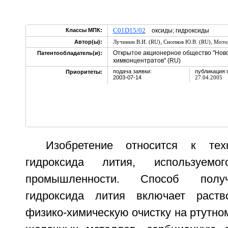
C01D15/02
Классы МПК:
оксиды; гидроксиды
,
,
Автор(ы):
Лучинин В.И. (RU)
Снопков Ю.В. (RU)
Мотор
Открытое акционерное общество "Нов
Патентообладатель(и):
химконцентратов" (RU)
подача заявки:
публикация 
Приоритеты:
2003-07-14
27.04.2005
Изобретение относится к тех
гидроксида лития, используем
промышленности. Способ получ
гидроксида лития включает раство
физико-химическую очистку на ртутном