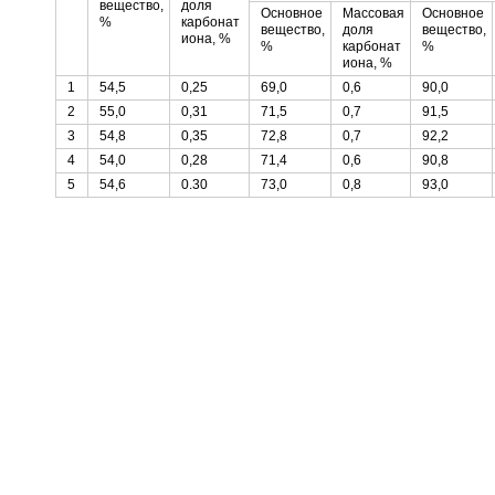
вещество,
доля
Основное
Массовая
Основное
%
карбонат
вещество,
доля
вещество,
иона, %
%
карбонат
%
иона, %
1
54,5
0,25
69,0
0,6
90,0
2
55,0
0,31
71,5
0,7
91,5
3
54,8
0,35
72,8
0,7
92,2
4
54,0
0,28
71,4
0,6
90,8
5
54,6
0.30
73,0
0,8
93,0