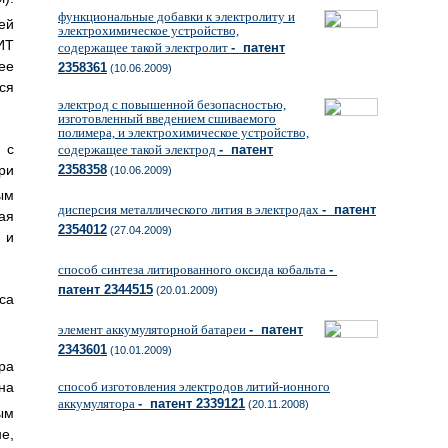
функциональные добавки к электролиту и
ей
электрохимическое устройство,
ИТ
содержащее такой электролит
- патент
ее
2358361
(10.06.2009)
ся
электрод с повышенной безопасностью,
изготовленный введением сшиваемого
полимера, и электрохимическое устройство,
 с
содержащее такой электрод
- патент
ри
2358358
(10.06.2009)
ым
дисперсия металлического лития в электродах
- патент
ая
2354012
(27.04.2009)
 и
способ синтеза литированного оксида кобальта
-
патент 2344515
(20.01.2009)
са
элемент аккумуляторной батареи
- патент
2343601
(10.01.2009)
ра
способ изготовления электродов литий-ионного
на
аккумулятора
- патент 2339121
(20.11.2008)
ым
е,