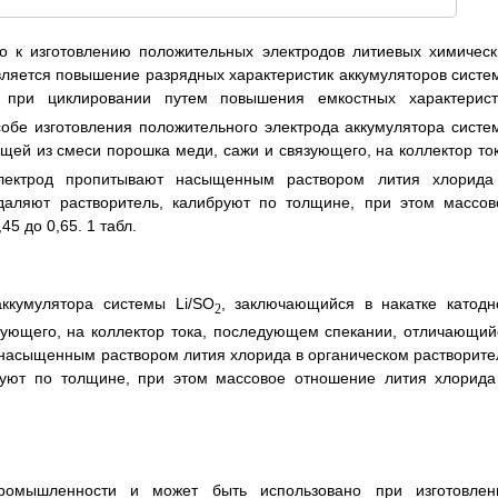
но к изготовлению положительных электродов литиевых химическ
является повышение разрядных характеристик аккумуляторов систе
 при циклировании путем повышения емкостных характерист
собе изготовления положительного электрода аккумулятора систе
щей из смеси порошка меди, сажи и связующего, на коллектор ток
лектрод пропитывают насыщенным раствором лития хлорида
даляют растворитель, калибруют по толщине, при этом массов
5 до 0,65. 1 табл.
аккумулятора системы Li/SO
, заключающийся в накатке катодн
2
зующего, на коллектор тока, последующем спекании, отличающий
 насыщенным раствором лития хлорида в органическом растворите
руют по толщине, при этом массовое отношение лития хлорида
промышленности и может быть использовано при изготовлен