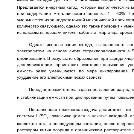
Предлагается инертный катод, который выполняется из 
при содержании металлического порошка 1... 60%. П
уменьшается из-за недостаточной механической прочност
количество связующего, однако это также приводит к уме
использовать порошки никеля, кобальта, марганца, хрома 
Однако использование катода, выполненного сог
электролитом на основе лития тетрахлоралюмината в 
циклировании. В результате образования при заряде хлор
деполяризатором, происходит некоторое повышение уде
емкость резко уменьшается по мере циклирования. П
ухудшение его электрохимических свойств.
Перед авторами стояла задача повышения разрядны
и стабилизации емкости при циклировании путем повышен
Поставленная техническая задача достигается тем,
системы Li/SО
, заключающемся в накатке катодной м
2
коллектор тока и последующем спекании, после операц
раствором лития хлорида в органическом растворителе