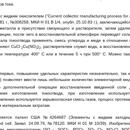
в тока.
 жидким окислителем (“Current collector manufacturing process for
81 г., №308258, МКИ Н 01 В 1/4, опубл. 25.10.83 г.), заключающийс
металла в присутствии связующего и растворителя, затем удаля
иции, после чего в восстановительной атмосфере переводят соль
иала токоотвода применять смесь углерода и меди в отношении 
еняют CuCl
Сu(NО
)
, растворителем служит вода, а восстановлен
2
3
2
и температуре 400° С или в течение 5 ч при 500° С. Можно так
-первых, повышение удельных характеристик незначительно, так к
) позволяет ввести лишь небольшое количество элементарной мед
2
е дополнительной операции восстановления введенной соли 
емя изготовления токоотвода, при изготовлении использует
овлении используется взрывоопасная смесь газов, процесс протека
м материальным затратам.
является патент США №4264687 (Элементы с жидким катодн
zed cell. Заявл. 24.09.79, №78120. МКИ Н 01 М 10/39). Изобретен
ким деполяризатором (SO
, SОСl
, РОСl
, SO
Cl
, NO
Cl, NOC