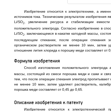
Изобретение относится к электротехнике, а имен
источников тока. Техническим результатом изобретения 
Li/SO
, увеличение ресурса и стабилизации емкости
2
положительного электрода. Согласно изобретению в спо
Li/SO
, заключающемся в накатке катодной массы, состоя
2
последующем спекании, после операции спекания э
органическом растворителе не менее 10 мин, затем у
отношение лития хлорида к порошку меди составляет от 0,4
Формула изобретения
Способ изготовления положительного электрода 
массы, состоящей из смеси порошка меди и сажи и свя
тем, что после операции спекания электрод пропитывают
не менее 10 мин, затем удаляют растворитель, калиб
порошка меди составляет от 0,45 до 0,65.
Описание изобретения к патенту
Изобретение относится к электротехнической 