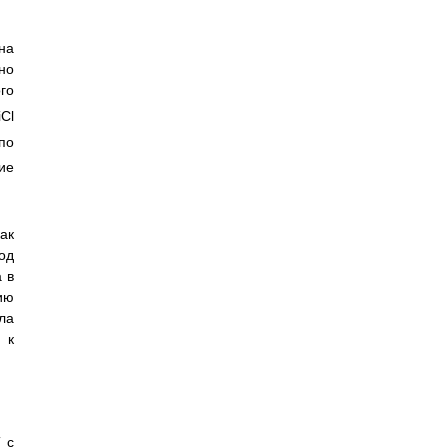
на
но
го
iCl
по
ие
ак
од
 в
ию
ла
 к
 с