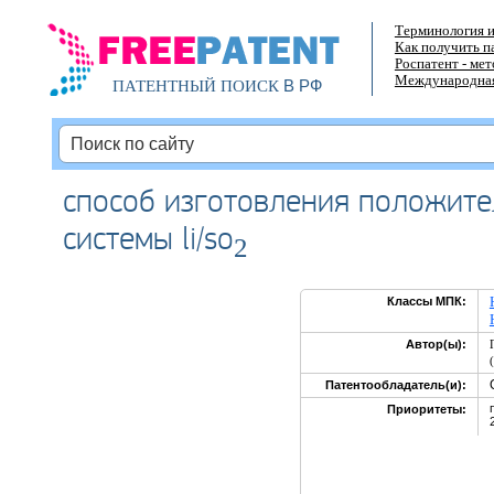
Терминология и
Как получить п
Роспатент - ме
Международная
В РФ
ПАТЕНТНЫЙ ПОИСК
способ изготовления положите
системы li/so
2
Классы МПК:
Автор(ы):
Патентообладатель(и):
Приоритеты: