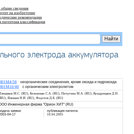
 общие сведения
атент на изобретение
тодические рекомендации
 патентная классификация
льного электрода аккумулятора
H01M4/58
неорганические соединения, кроме оксида и гидроксида
H01M10/40
с органическим электролитом
,
,
,
Плешаков М.С. (RU)
Белоненко С.А. (RU)
Пичугина М.А. (RU)
Кундрюцков Д.Н.
,
,
(RU)
Ялюшев Н.И. (RU)
Федотов Д.Б. (RU)
ООО Инженерная фирма "Орион ХИТ" (RU)
подача заявки:
публикация патента:
2003-04-17
10.04.2005