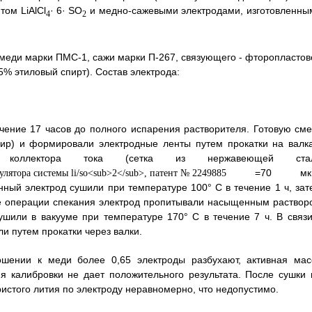
ом LiAlCl
·
6· SО
и медно-сажевыми электродами, изготовленны
4
2
меди марки ПМС-1, сажи марки П-267, связующего - фторопластов
5% этиловый спирт). Состав электрода:
чение 17 часов до полного испарения растворителя. Готовую сме
ир) и формировали электродные ленты путем прокатки на валка
оллектора тока (сетка из нержавеющей ста
=70 мкм
ный электрод сушили при температуре 100° С в течение 1 ч, зат
ле операции спекания электрод пропитывали насыщенным раствор
ушили в вакууме при температуре 170° С в течение 7 ч. В связи
и путем прокатки через валки.
ошении к меди более 0,65 электроды разбухают, активная мас
я калибровки не дает положительного результата. После сушки 
ристого лития по электроду неравномерно, что недопустимо.