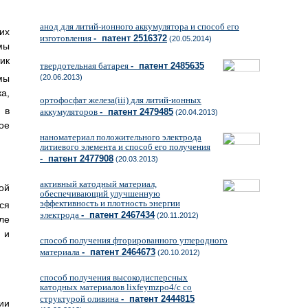
анод для литий-ионного аккумулятора и способ его
их
изготовления
- патент 2516372
(20.05.2014)
мы
ик
твердотельная батарея
- патент 2485635
мы
(20.06.2013)
а,
ортофосфат железа(iii) для литий-ионных
 в
аккумуляторов
- патент 2479485
(20.04.2013)
ое
наноматериал положительного электрода
литиевого элемента и способ его получения
- патент 2477908
(20.03.2013)
активный катодный материал,
ой
обеспечивающий улучшенную
эффективность и плотность энергии
ся
электрода
- патент 2467434
(20.11.2012)
ле
 и
способ получения фторированного углеродного
материала
- патент 2464673
(20.10.2012)
способ получения высокодисперсных
катодных материалов lixfeymzpo4/c со
структурой оливина
- патент 2444815
ии