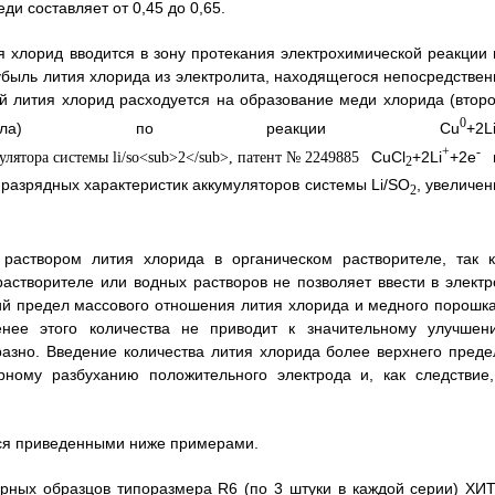
и составляет от 0,45 до 0,65.
я хлорид вводится в зону протекания электрохимической реакции 
убыль лития хлорида из электролита, находящегося непосредствен
й лития хлорид расходуется на образование меди хлорида (второ
0
атериала) по реакции Сu
+2L
+
-
СuСl
+2Li
+2е
2
разрядных характеристик аккумуляторов системы Li/SO
, увеличен
2
раствором лития хлорида в органическом растворителе, так к
астворителе или водных растворов не позволяет ввести в электр
ий предел массового отношения лития хлорида и медного порошка
енее этого количества не приводит к значительному улучшен
разно. Введение количества лития хлорида более верхнего преде
рному разбуханию положительного электрода и, как следствие,
ся приведенными ниже примерами.
рных образцов типоразмера R6 (по 3 штуки в каждой серии) ХИТ