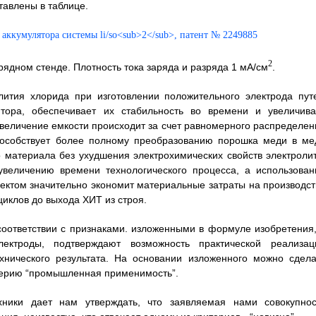
тавлены в таблице.
2
ядном стенде. Плотность тока заряда и разряда 1 мА/см
.
лития хлорида при изготовлении положительного электрода пут
ятора, обеспечивает их стабильность во времени и увеличива
 Увеличение емкости происходит за счет равномерного распределен
способствует более полному преобразованию порошка меди в ме
о материала без ухудшения электрохимических свойств электролит
увеличению времени технологического процесса, а использован
ектом значительно экономит материальные затраты на производст
циклов до выхода ХИТ из строя.
оответствии с признаками. изложенными в формуле изобретения,
ектроды, подтверждают возможность практической реализац
хнического результата. На основании изложенного можно сдела
итерию “промышленная применимость”.
ники дает нам утверждать, что заявляемая нами совокупнос