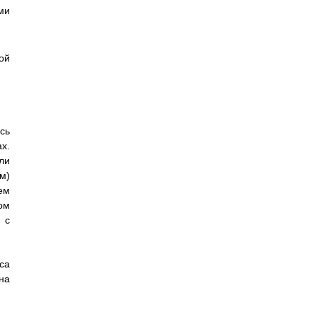
ми
ой
сь
х.
ли
)
ем
ом
 с
са
на