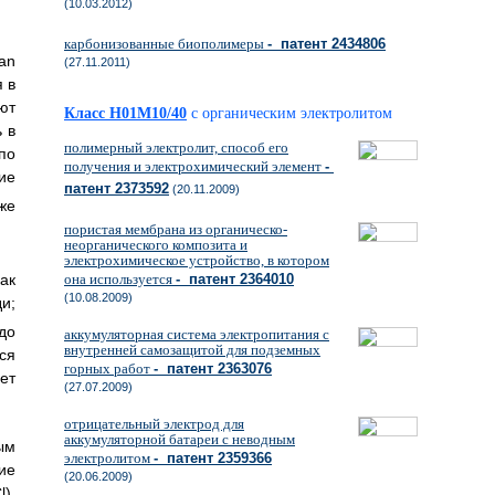
(10.03.2012)
карбонизованные биополимеры
- патент 2434806
 an
(27.11.2011)
я в
ют
Класс H01M10/40
с органическим электролитом
 в
полимерный электролит, способ его
по
получения и электрохимический элемент
-
ие
патент 2373592
(20.11.2009)
же
пористая мембрана из органическо-
неорганического композита и
электрохимическое устройство, в котором
ак
она используется
- патент 2364010
(10.08.2009)
и;
до
аккумуляторная система электропитания с
внутренней самозащитой для подземных
ся
горных работ
- патент 2363076
ет
(27.07.2009)
отрицательный электрод для
аккумуляторной батареи с неводным
ым
электролитом
- патент 2359366
ие
(20.06.2009)
l).