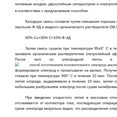
литиевым анодом, двухслойным сепаратором и электролит
в соответствии с предлагаемым способом.
Катодную смесь готовили путем смешения порошка 
эмульсии Ф-4Д и жидкого органического растворителя (96,
60% Сu+30% С+10% Ф-4Д
Затем смесь сушили при температуре 95±5° С в те
заливали органическим растворителем (петролейный эф
После чего из электродной ленты и к
формировали электрод и прокатывали на валках. Получен
спекали при температуре 300° С в течение 10 мин. Пос
лития хлорида, выдерживали в течение 10 мин, затем с
небольшим разбуханием электрод после сушки калибровал
При введении хлористого лития в массовом отн
отслаивается от коллектора тока, последующая операци
срезе электрода визуально видно, что распределение хло