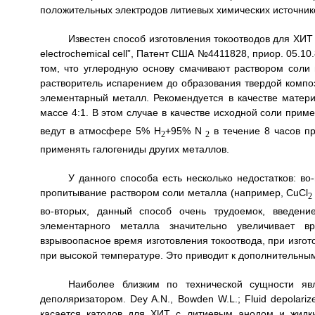
положительных электродов литиевых химических источнико
Известен способ изготовления токоотводов для ХИТ с
electrochemical cell”, Патент США №4411828, приор. 05.10.
том, что углеродную основу смачивают раствором соли 
растворитель испарением до образования твердой композ
элементарный металл. Рекомендуется в качестве матер
массе 4:1. В этом случае в качестве исходной соли прим
ведут в атмосфере 5% H
+95% N
в течение 8 часов пр
2
2
применять галогениды других металлов.
У данного способа есть несколько недостатков: во
пропитывание раствором соли металла (например, CuCl
во-вторых, данный способ очень трудоемок, введени
элементарного металла значительно увеличивает вр
взрывоопасное время изготовления токоотвода, при изгот
при высокой температуре. Это приводит к дополнительны
Наиболее близким по технической сущности 
деполяризатором. Dey A.N., Bowden W.L.; Fluid depolari
касается катодов для ХИТ с литиевым анодом и жид