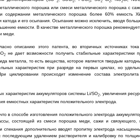
2
2
3
2
2
2
металлического порошка или смеси металлического порошка с саж
ри содержании металлического порошка более 60% емкость Х
и катода и его осыпания. Осыпание можно исключить, вводя больш
ньшению емкости. В качестве металлического порошка рекомендует
и меди.
ласно описанию этого патента, во вторичных источниках тока
SO
не дает возможности получить стабильные характеристики п
2
ида металла, то есть вещества, которое является твердым катодн
льных характеристик при разряде на первых циклах, но удельн
ри циклировании происходит изменение состава электролита
х характеристик аккумуляторов системы Li/SO
, увеличения ресур
2
ия емкостных характеристик положительного электрода.
 что в способе изготовления положительного электрода аккумулято
ассы, состоящей из смеси порошка меди, сажи и связующего, 
ии спекания дополнительно вводят пропитку электрода насыщенн
 с последующим удалением растворителя и калибровку по толщин