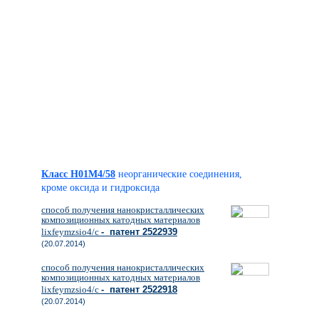
Класс H01M4/58
неорганические соединения,
кроме оксида и гидроксида
способ получения нанокристаллических
композиционных катодных материалов
lixfeymzsio4/c
- патент 2522939
(20.07.2014)
способ получения нанокристаллических
композиционных катодных материалов
lixfeymzsio4/c
- патент 2522918
(20.07.2014)