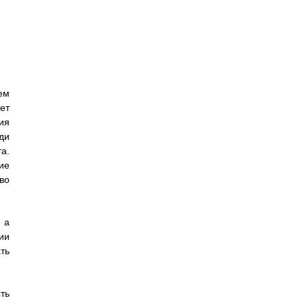
ем
ет
ия
ди
а.
ие
во
 а
ии
ть
ть