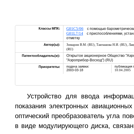
G01C5/06
Классы МПК:
с помощью барометрически
G01L7/14
с приспособлениями, уста
отметку
,
,
Автор(ы):
Зимарин В.М. (RU)
Такташова Н.И. (RU)
Лав
(RU)
Открытое акционерное Общество "Аэр
Патентообладатель(и):
"Аэроприбор-Восход") (RU)
подача заявки:
публикация 
Приоритеты:
2003-03-18
10.04.2005
Устройство для ввода информа
показания электронных авиационных
оптический преобразователь угла по
в виде модулирующего диска, связан