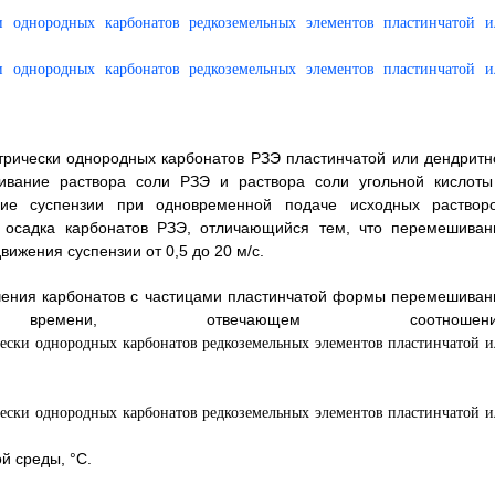
трически однородных карбонатов РЗЭ пластинчатой или дендритн
ание раствора соли РЗЭ и раствора соли угольной кислоты
ие суспензии при одновременной подаче исходных растворо
у осадка карбонатов РЗЭ, отличающийся тем, что перемешиван
вижения суспензии от 0,5 до 20 м/с.
учения карбонатов с частицами пластинчатой формы перемешиван
мени, отвечающем соотношени
й среды, °C.