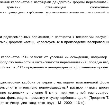
лучения карбонатов с частицами дендритной формы перемешиван
мени, отвечающем соотношени
и редкоземельных элементов, в частности к технологии получен
уемой формой частиц, используемых в производстве полировальн
 карбонатов РЗЭ зависят от условий их осаждения, например 
продолжительности и интенсивности перемешивания, порядка вво
в карбонатов РЗЭ определяется аппаратурным оформлением процес
кодисперсных карбонатов церия с частицами пластинчатой форм
аммония в интенсивно перемешиваемый раствор нитрата церия
ание суспензии в течение 5 минут при комнатной температуре
зии, фильтрацию, промывку и сушку карбоната церия [Проценко Т.
: Автор. дис. канд. техн. наук. - М., 2000. - 16 с.].