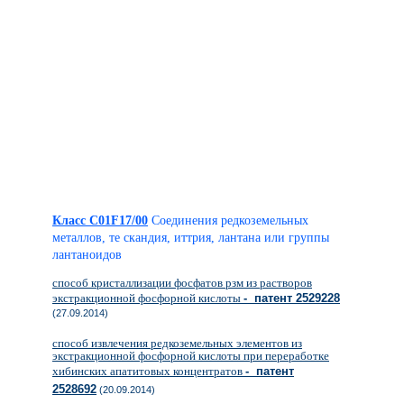
Класс C01F17/00
Соединения редкоземельных
металлов, те скандия, иттрия, лантана или группы
лантаноидов
способ кристаллизации фосфатов рзм из растворов
экстракционной фосфорной кислоты
- патент 2529228
(27.09.2014)
способ извлечения редкоземельных элементов из
экстракционной фосфорной кислоты при переработке
хибинских апатитовых концентратов
- патент
2528692
(20.09.2014)