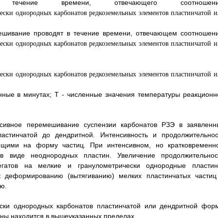
ечение времени, отвечающего соотношен
ешивание проводят в течение времени, отвечающем соотношен
ные в минутах; Т - численные значения температуры реакционн
нсивное перемешивание суспензии карбонатов РЗЭ в заявленн
стинчатой до дендритной. Интенсивность и продолжительнос
щими на форму частиц. При интенсивном, но кратковременн
в виде неоднородных пластин. Увеличение продолжительнос
егатов на мелкие и гранулометрически однородные пластин
 деформированию (вытягиванию) мелких пластинчатых частиц
ю.
ески однородных карбонатов пластинчатой или дендритной фор
ны находится в вышеуказанных пределах.