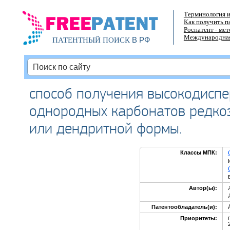
Терминология и
Как получить п
Роспатент - ме
Международная
В РФ
ПАТЕНТНЫЙ ПОИСК
способ получения высокодиспе
однородных карбонатов редко
или дендритной формы.
Классы МПК:
Автор(ы):
Патентообладатель(и):
Приоритеты: