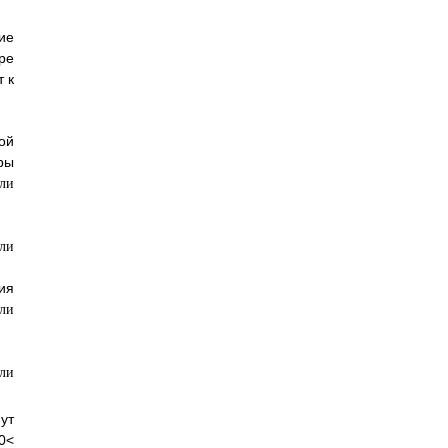
ие
ре
 к
ой
ры
я
ут
0<