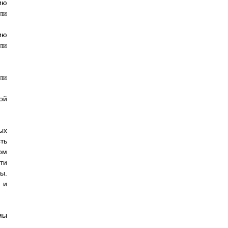
ию
ию
ой
ых
ть
ом
ти
ы.
 и
мы