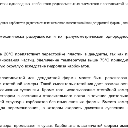
1
механически разрушаются и их гранулометрическая однороднос
20°С препятствует перестройке пластин в дендриты, так как п
мирования частиц. Увеличение температуры выше 75°С приводит
ю округлую вследствие гидролиза карбонатов.
пластинчатой или дендритной формы может быть реализован
 отстойной камеры. Такой смеситель-отстойник дает возможность
аивания суспензии. Кроме того, использование отстойной каме
твором в состоянии относительного покоя в течение длительно
ней структуры карбонатов без изменения их формы. Вместо каме
для перемешивания, в котором скорость движения суспензии 
створа, промывают и сушат. Карбонаты пластинчатой формы име