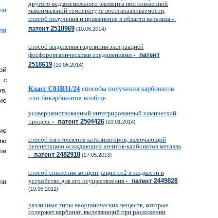
другого редкоземельного элемента при сниженной
максимальной температуре восстанавливаемости,
способ получения и применение в области катализа
-
патент 2518969
(10.06.2014)
способ выделения гадолиния экстракцией
фосфорорганическими соединениями
- патент
2518619
(10.06.2014)
ой
 с
Класс C01B31/24
способы получения карбонатов
в,
или бикарбонатов вообще
ие
усовершенствованный интегрированный химический
процесс
- патент 2504426
(20.01.2014)
ие
способ изготовления катализаторов, включающий
ю
регенерацию осаждающих агентов-карбонатов металла
- патент 2482918
(27.05.2013)
способ снижения концентрации co2 в жидкости и
устройство для его осуществления
- патент 2449828
(10.05.2012)
различные типы неорганических веществ, которые
содержат карбонат, выделяющий при разложении