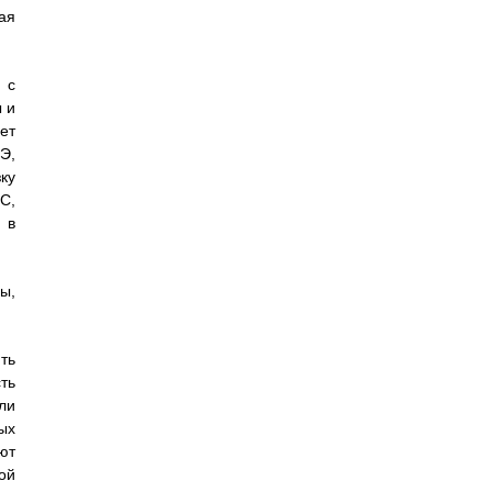
ая
 с
 и
ет
Э,
ку
С,
 в
ы,
ть
ть
ли
ых
ют
ой