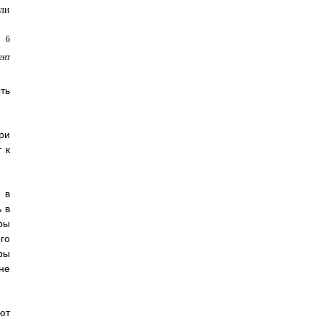
6
0
ть
ри
 к
 в
 в
ры
го
ры
не
ют