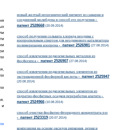
новый желтый неорганический пигмент из самария и
соединений молибдена и способ его получения
-
ия
патент 2528668
(20.09.2014)
ых
ли
способ получения сольвата хлорида неодима с
ти
изопропиловым спиртом для неодимового катализатора
ии
полимеризации изопрена
- патент 2526981
(27.08.2014)
ри
способ извлечения редкоземельных металлов из
фосфогипса
- патент 2526907
(27.08.2014)
я,
способ извлечения редкоземельных элементов из
экстракционной фосфорной кислоты
- патент 2525947
(20.08.2014)
способ извлечения редкоземельных элементов из
гидратно-фосфатных осадков переработки апатита
-
я.
патент 2524966
(10.08.2014)
 и
способ очистки фосфатно-фторидного концентрата рзэ
- патент 2523319
(20.07.2014)
композиция на основе оксидов циркония, церия и