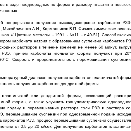
тов в виде неоднородных по форме и размеру пластин и невысок
ичностью.
об непрерывного получения высокодисперсных карбонатов РЗЭ
, Михайличенко А.И., Карманников В.П. Физико-химические основы
в. // Цветные металлы. - 1991. - №11. - с.49-51]. Способ включа
ором карбоната натрия с образованием суспензии карбонатов РЗ
ходных растворов в течение времени не менее 60 минут, выгруз
в РЗЭ, причем карбонаты игольчатой формы получают при 20°
 90°С. Скорость и продолжительность перемешивания суспензии
 температурный диапазон получения карбонатов пластинчатой форм
ожность получения карбонатов дендритной формы.
Э пластинчатой или дендритной формы, позволяющий расшири
 иной формы, а также улучшить гранулометрическую однороднос
ную подачу и перемешивание раствора соли РЗЭ и раствора со
РЗЭ, перемешивание суспензии при одновременной подаче исходн
дка карбонатов РЗЭ, процесс перемешивания суспензии осуществля
пензии от 0,5 до 20 м/сек. Для получение карбонатов пластинчат