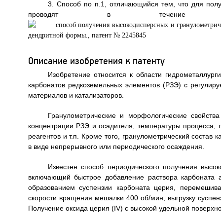
3. Способ по п.1, отличающийся тем, что для по
проводят в течение вре
Описание изобретения к патенту
Изобретение относится к области гидрометаллурги
карбонатов редкоземельных элементов (РЗЭ) с регулир
материалов и катализаторов.
Гранулометрические и морфологические свойства
концентрации РЗЭ и осадителя, температуры процесса, 
реагентов и т.п. Кроме того, гранулометрический соста
в виде непрерывного или периодического осаждения.
Известен способ периодического получения высо
включающий быстрое добавление раствора карбоната 
образованием суспензии карбоната церия, перемешив
скорости вращения мешалки 400 об/мин, выгрузку суспен
Получение оксида церия (IV) с высокой удельной поверхностью