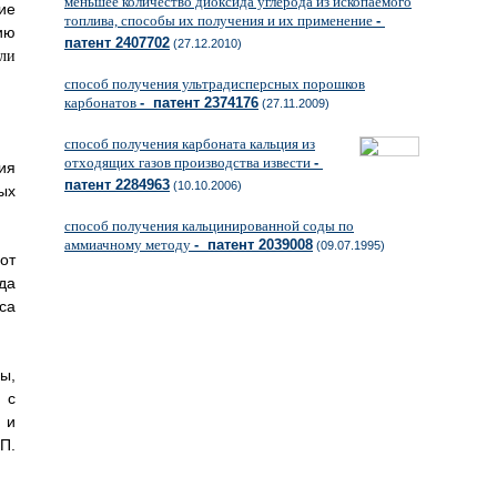
меньшее количество диоксида углерода из ископаемого
ие
топлива, способы их получения и их применение
-
ю
патент 2407702
(27.12.2010)
способ получения ультрадисперсных порошков
карбонатов
- патент 2374176
(27.11.2009)
способ получения карбоната кальция из
отходящих газов производства извести
-
ия
патент 2284963
(10.10.2006)
ых
способ получения кальцинированной соды по
аммиачному методу
- патент 2039008
(09.07.1995)
от
да
са
ы,
 с
 и
П.