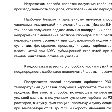
Недостатком способа является получение карбона
производительность процесса, обусловленные его период
Наиболее близким к заявленному является спос
частицами пластинчатой и игольчатой формы [Иванов Е.Н.
технология получения редкоземельных полирующих порошко
непрерывное смешивание раствора хлоридов РЗЭ с раств
перемешивание суспензии при одновременной подаче ис
суспензии, фильтрацию, промывку и сушку карбонато
пластинчатой при 60°С, субмикронной игольчатой при
каждом конкретном случае не указаны.
К недостаткам известного способа относится узкий
неоднородность карбонатов пластинчатой формы, невозм
Предлагается способ получения карбонатов РЗ
температурный диапазон получения карбонатов той или
продукта. Для этого в способе, включающем непрерыв
угольной кислоты с получением суспензии карбонатов 
растворов, выгрузку, фильтрацию, промывку и сушку оса
при температуре от 20 до 75°С и скорости движения сус