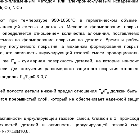
онно-плазменным методом или электронно-лучевым испарением
, Co, NiCo.
яют при температуре 950-1050°С в герметическом объеме
сыщающей смесью и деталью. Механизм формирования покрыт
и определяется отношением количества алюминия, поставляемо
емого на формирование покрытия на деталях. Время и рабоч
ину получаемого покрытия, а механизм формирования покрыт
но, что активность циркулирующей газовой смеси пропорциональ
, где F
- суммарная поверхность деталей, на которые наносит
н
си. Для получения равномерного защитного покрытия отношен
пределах F
/F
=0,3-0,7.
н
о
ней полости детали нижний предел отношения F
/F
должен быть 
н
о
ется прерывистый слой, который не обеспечивает надежной защи
 активности циркулирующей газовой смеси, близкой к 1, происход
хностей деталей и активность циркулирующей газовой сме
0,8.