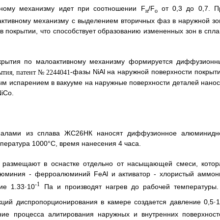
вному механизму идет при соотношении F
/F
от 0,3 до 0,7. П
н
о
активному механизму с выделением вторичных фаз в наружной зо
 покрытии, что способствует образованию измененных зон в спла
крытия по малоактивному механизму формируется диффузионн
-фазы NiAl на наружной поверхности покрыти
м испарением в вакууме на наружные поверхности деталей нанос
iCo.
аналами из сплава ЖС26НК наносят диффузионное алюминидн
ература 1000°С, время нанесения 4 часа.
и размещают в оснастке отдельно от насыщающей смеси, котор
алюминия - ферроалюминий FeAl и активатор - хлористый аммон
-1
ие 1.33·10
Па и производят нагрев до рабочей температуры.
кций диспропорционирования в камере создается давление 0,5·
ие процесса алитирования наружных и внутренних поверхност