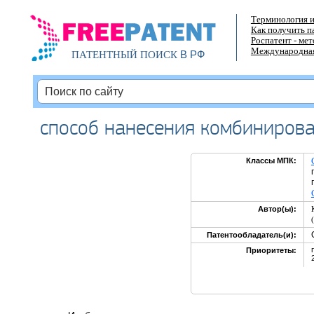
Терминология и
Как получить п
Роспатент - ме
Международная
В РФ
ПАТЕНТНЫЙ ПОИСК
способ нанесения комбиниров
Классы МПК:
Автор(ы):
Патентообладатель(и):
Приоритеты: