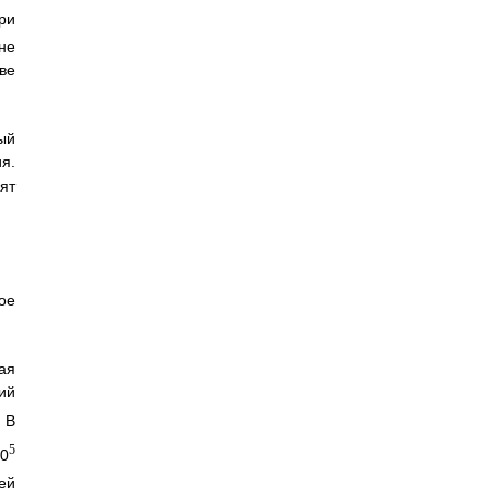
ри
не
ве
ый
я.
ят
ое
ая
ий
 В
5
10
ей