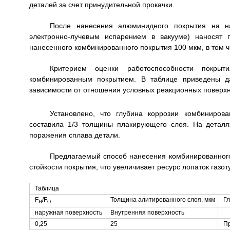
деталей за счет принудительной прокачки.
После нанесения алюминидного покрытия на н
электронно-лучевым испарением в вакууме) наносят 
нанесенного комбинированного покрытия 100 мкм, в том ч
Критерием оценки работоспособности покры
комбинированным покрытием. В таблице приведены да
зависимости от отношения условных реакционных поверх
Установлено, что глубина коррозии комбиниров
составила 1/3 толщины плакирующего слоя. На детал
поражения сплава детали.
Предлагаемый способ нанесения комбинированного
стойкости покрытия, что увеличивает ресурс лопаток газот
Таблица
F
/F
Толщина алитированного слоя, мкм
Гл
Н
О
наружная поверхность
Внутренняя поверхность
0,25
25
П