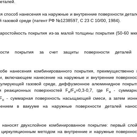
еталей.
ся способ нанесения на наружные и внутренние поверхности детал
азовой среде (патент РФ №1238597, С 23 С 10/00, 1984).
жаростойкость покрытия из-за малой толщины покрытия (50-60 мкм
кости покрытия за счет защиты поверхности деталей 
особе нанесения комбинированного покрытия, преимущественно 
ми, включающем нанесение на наружные и внутренние поверхнос
кулирующей газовой среде, диффузионное алюминидное покрыт
и реакционных поверхностей F
/F
=0,3-0,7, где F
- суммарн
н
o
н
F
- суммарная поверхность насыщающей смеси, а затем ионн
o
рением в вакууме на наружные поверхности деталей нанос
 наносят двухслойное комбинированное покрытие: первый слой
 циркуляционным методом на внутренние и наружные поверхнос