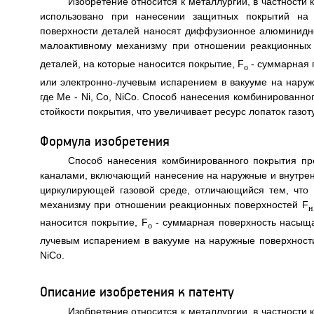
Изобретение относится к металлургии, в частности
использовано при нанесении защитных покрытий на 
поверхности деталей наносят диффузионное алюминидно
малоактивному механизму при отношении реакционных
деталей, на которые наносится покрытие, F
- суммарная 
o
или электронно-лучевым испарением в вакууме на нару
где Me - Ni, Co, NiCo. Способ нанесения комбинированн
стойкости покрытия, что увеличивает ресурс лопаток газот
Формула изобретения
Способ нанесения комбинированного покрытия пр
каналами, включающий нанесение на наружные и внутре
циркулирующей газовой среде, отличающийся тем, чт
механизму при отношении реакционных поверхностей F
н
наносится покрытие, F
- суммарная поверхность насыща
o
лучевым испарением в вакууме на наружные поверхности
NiCo.
Описание изобретения к патенту
Изобретение относится к металлургии, в частности