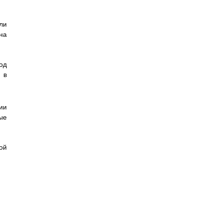
ли
на
од
 в
ии
ые
ой