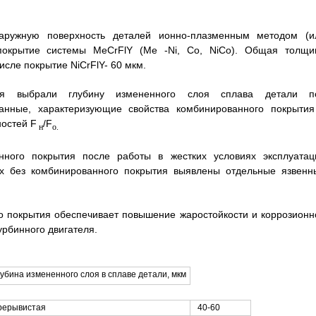
аружную поверхность деталей ионно-плазменным методом (и
покрытие системы MeCrFlY (Me -Ni, Co, NiCo). Общая толщи
исле покрытие NiCrFlY- 60 мкм.
тия выбрали глубину измененного слоя сплава детали п
нные, характеризующие свойства комбинированного покрытия
ностей F
/F
н
о.
анного покрытия после работы в жестких условиях эксплуатац
ях без комбинированного покрытия выявлены отдельные язвенн
 покрытия обеспечивает повышение жаростойкости и коррозионн
урбинного двигателя.
убина измененного слоя в сплаве детали, мкм
рерывистая
40-60