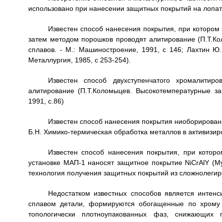
использовано при нанесении защитных покрытий на лопат
Известен способ нанесения покрытия, при котором
затем методом порошков проводят алитирование (П.Т.К
сплавов. - М.: Машиностроение, 1991, с 146; Лахтин Ю.
Металлургия, 1985, с 253-254).
Известен способ двухступенчатого хромалитир
алитирование (П.Т.Коломыцев. Высокотемпературные з
1991, с.86)
Известен способ нанесения покрытия ниоборирова
Б.Н. Химико-термическая обработка металлов в активизиро
Известен способ нанесения покрытия, при котор
установке МАП-1 наносят защитное покрытие NiCrAlY (Му
технология получения защитных покрытий из сложнолегиро
Недостатком известных способов является инте
сплавом детали, формируются обогащенные по хрому 
топологически плотноупакованных фаз, снижающих пр