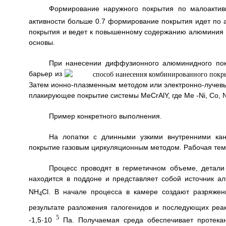
Формирование наружного покрытия по малоакти
активности больше 0.7 формирование покрытия идет по 
покрытия и ведет к повышенному содержанию алюминия в
основы.
При нанесении диффузионного алюминидного по
барьер из
Затем ионно-плазменным методом или электронно-лучевы
плакирующее покрытие системы MeCrAlY, где Me -Ni, Co, N
Пример конкретного выполнения.
На лопатки с длинными узкими внутренними к
покрытие газовым циркуляционным методом. Рабочая темп
Процесс проводят в герметичном объеме, детал
находится в поддоне и представляет собой источник 
NH
Cl. В начале процесса в камере создают разряжен
4
результате разложения галогенидов и последующих реа
5
-1,5·10
Па. Получаемая среда обеспечивает протекан