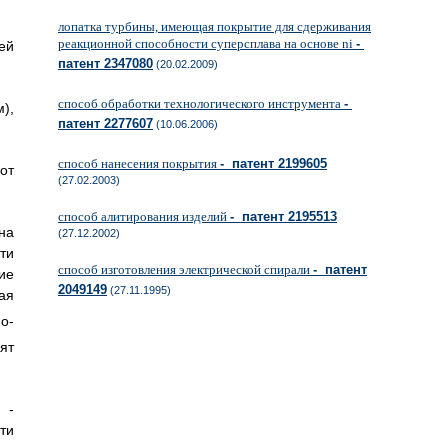
лопатка турбины, имеющая покрытие для сдерживания
реакционной способности суперсплава на основе ni
-
ей
патент 2347080
(20.02.2009)
способ обработки технологического инструмента
-
),
патент 2277607
(10.06.2006)
способ нанесения покрытия
- патент 2199605
от
(27.02.2003)
способ алитирования изделий
- патент 2195513
на
(27.12.2002)
ти
способ изготовления электрической спирали
- патент
ие
2049149
(27.11.1995)
ая
о-
ят
 -
ти