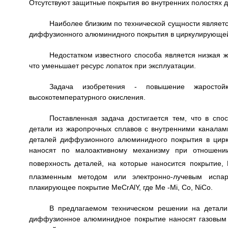
Отсутствуют защитные покрытия во внутренних полостях д
Наиболее близким по технической сущности являет
диффузионного алюминидного покрытия в циркулирующей г
Недостатком известного способа является низкая 
что уменьшает ресурс лопаток при эксплуатации.
Задача изобретения - повышение жаростой
высокотемпературного окисления.
Поставленная задача достигается тем, что в сп
детали из жаропрочных сплавов с внутренними канала
деталей диффузионного алюминидного покрытия в цир
наносят по малоактивному механизму при отношени
поверхность деталей, на которые наносится покрытие, 
плазменным методом или электронно-лучевым испа
плакирующее покрытие MeCrAlY, где Me -Mi, Co, NiCo.
В предлагаемом техническом решении на детали
диффузионное алюминидное покрытие наносят газовым