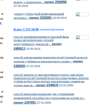
кольцо, с покрытием
- патент 2520858
(27.06.2014)
 а
углерод-углеродный композиционный
материал
- патент 2520281
(20.06.2014)
ых
.:
Класс C23C10/48
алюминирование
способ алюминирования из паровой фазы
ем
полых металлических деталей
е,
газотурбинного двигателя
- патент
2489513
(10.08.2013)
способ алитирования поверхности внутренней полости
ов
лопатки турбины из жаропрочного сплава
- патент
2382830
(27.02.2010)
на
способ защиты от высокотемпературного окисления
ая
поверхности внутренней полости охлаждаемых лопаток
турбин из безуглеродистых жаропрочных сплавов на
основе никеля
- патент 2349678
(20.03.2009)
 и
способ нанесения покрытия для сдерживания
ию
реакционной способности суперсплава на основе ni
-
).
патент 2347851
(27.02.2009)