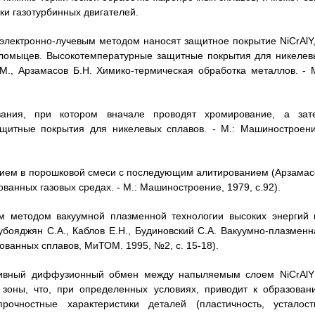
ки газотурбинных двигателей.
 электронно-лучевым методом наносят защитное покрытие NiCrAlY,
оломыцев. Высокотемпературные защитные покрытия для никелев
М., Арзамасов Б.Н. Химико-термическая обработка металлов. - М
ования, при котором вначале проводят хромирование, а зат
ащитные покрытия для никелевых сплавов. - М.: Машиностроени
нием в порошковой смеси с последующим алитированием (Арзамас
ванных газовых средах. - М.: Машиностроение, 1979, с.92).
ом методом вакуумной плазменной технологии высоких энергий 
бояджян С.А., Каблов Е.Н., Будиновский С.А. Вакуумно-плазменн
ванных сплавов, МиТОМ. 1995, №2, с. 15-18).
нсивный диффузионный обмен между напыляемым слоем NiCrAlY
зоны, что, при определенных условиях, приводит к образован
очностные характеристики деталей (пластичность, усталость