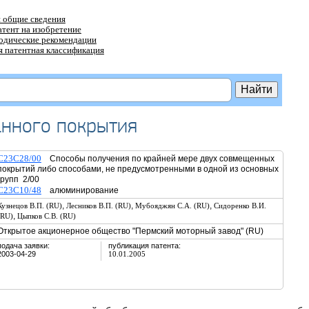
 общие сведения
атент на изобретение
тодические рекомендации
 патентная классификация
анного покрытия
C23C28/00
Способы получения по крайней мере двух совмещенных
покрытий либо способами, не предусмотренными в одной из основных
групп 2/00
C23C10/48
алюминирование
,
,
,
Кузнецов В.П. (RU)
Лесников В.П. (RU)
Мубояджян С.А. (RU)
Сидоренко В.И.
,
(RU)
Цыпков С.В. (RU)
Открытое акционерное общество "Пермский моторный завод" (RU)
подача заявки:
публикация патента:
2003-04-29
10.01.2005