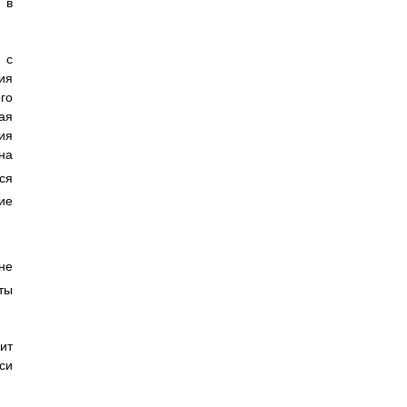
 в
 с
ия
го
ая
ия
на
ся
ие
не
ты
ит
си