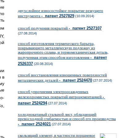
ть
ие
двухслойное износостойкое покрытие режущего
по
инструмента
- патент 2527829
(10.09.2014)
ть
ом
способ получения покрытий
- патент 2527107
(27.08.2014)
Y,
ой
способ изготовления термического барьера,
покрывающего металлическую подложку из
жаропрочного сплава, и термомеханическая деталь,
полученная этим способом изготовления
- патент
2526337
(20.08.2014)
ми
способ восстановления изношенных поверхностей
 в
металлических деталей
- патент 2524470
(27.07.2014)
му
ые
способ упрочнения электроосажденных
железохромистых покрытий нитроцементацией
-
о-
патент 2524294
(27.07.2014)
o,
холоднокатаный стальной лист, обладающий
превосходной сгибаемостью и способ его производства
- патент 2524021
(27.07.2014)
скользящий элемент, в частности поршневое
ть