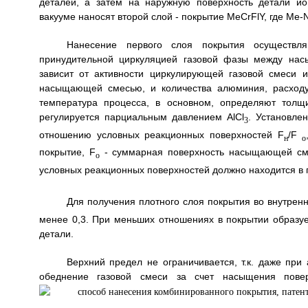
деталей, а затем на наружную поверхность детали и
вакууме наносят второй слой - покрытие MeCrFlY, где Me-Ni
Нанесение первого слоя покрытия осуществл
принудительной циркуляцией газовой фазы между на
зависит от активности циркулирующей газовой смеси 
насыщающей смесью, и количества алюминия, расходу
температура процесса, в основном, определяют толщ
регулируется парциальным давлением АlСl
. Установле
3
отношению условных реакционных поверхностей F
/F
н
о
покрытие, F
- суммарная поверхность насыщающей сме
о
условных реакционных поверхностей должно находится в 
Для получения плотного слоя покрытия во внутрен
менее 0,3. При меньших отношениях в покрытии образу
детали.
Верхний предел не ограничивается, т.к. даже при
обеднение газовой смеси за счет насыщения повер