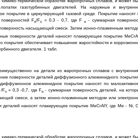
 к химико-термической обработке жаропрочных сплавов, и может бы
лопатки газотурбинных двигателей. На наружные и внутренн
е покрытие в циркулирующей газовой среде. Покрытие наносят 
 поверхностей F
/F
= 0,3 - 0,7, где F
- суммарная поверхнос
н
o
н
поверхность насыщающей смеси. Затем ионно-плазменным метод
жные поверхности деталей наносят плакирующее покрытие MeCrAl
ого покрытия обеспечивает повышение жаростойкости и коррозионн
урбинного двигателя. 1 табл.
еимущественно на детали из жаропрочных сплавов с внутренни
нние поверхности деталей диффузионного алюминидного покрытия
о диффузионное алюминидное покрытие наносят по малоактивно
/F
= 0,3 -0,7, где F
- суммарная поверхность деталей, на котор
o
н
ющей смеси, а затем ионно-плазменным методом или электронн
 деталей наносят плакирующее покрытие MeCrAlY, где Me - Ni, C
 к химико-термической обработке жаропрочных сплавов, и может бы