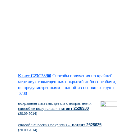
Класс C23C28/00
Способы получения по крайней
мере двух совмещенных покрытий либо способами,
не предусмотренными в одной из основных групп
2/00
покрывная система, деталь с покрытием и
способ ее получения
- патент 2528930
(20.09.2014)
способ нанесения покрытия
- патент 2528625
(20.09.2014)